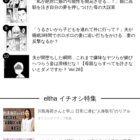
「私が絶対に娘の可能性を開花させる…！」娘に高
額を注ぎ自分の夢を押しつけた母の大誤算
「うるさいから子どもを連れて外に行って？」夫が
睡眠3時間でボロボロの妻に追い打ちをかける…妻の
反撃なるか？
夫が闇堕ちした瞬間…これまで嫌味なヤツらが媚び
へつらう姿は滑稽だな！【母親ならすべてを許さな
いとダメですか？ Vol.28】
eltha イチオシ特集
川島海荷さんと学ぶ 日常に潜む“人身取引”のリアル
オリコンタイアップ特集