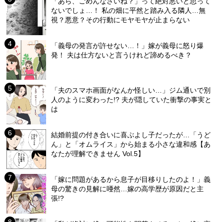
「あら、ごめんなさいね？」って絶対悪いと思って
ないでしょ…！ 私の畑に平然と踏み入る隣人…無
視？悪意？その行動にモヤモヤが止まらない
「義母の発言が許せない…！」嫁が義母に怒り爆
発！ 夫は仕方ないと言うけれど諦めるべき？
「夫のスマホ画面がなんか怪しい…」ジム通いで別
人のように変わった!? 夫が隠していた衝撃の事実と
は
結婚前提の付き合いに喜ぶよし子だったが…「うど
ん」と「オムライス」から始まる小さな違和感【あ
なたが理解できません Vol.5】
「嫁に問題があるから息子が目移りしたのよ！」義
母の驚きの見解に唖然…嫁の高学歴が原因だと主
張!?