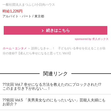
一般社団法人まつふじ/小日向ハウス
時給1,226円
アルバイト・パート / 東京都
続きはこちら
sponsored by 求人ボックス
ホーム
>
エンタメ
＞ 説得しなきゃ…！ 子どもがいる幸せを伝えることが自
分の使命!?【産んだら幸せになると思ってた Vol.6】
関連リンク
??次回 Vol.7 幸せになる方法を教えたのにブロックされた!?
このまま引き下がれない…！
??前回 Vol.5 「美男美女なのにもったいない」芸能人夫婦にも
お節介？