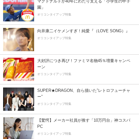
マクドナルドが40年にわたり支える「小学生の甲子
園」
オリコンタイアップ特集
向井康二イケメンすぎ！純愛『（LOVE SONG）』
オリコンタイアップ特集
大好評につき再び！ファミマ名物45％増量キャンペ
ーン
オリコンタイアップ特集
SUPER★DRAGON、自ら描いた”レトロフューチャ
ー”
オリコンタイアップ特集
【驚愕】メーカー社員が推す「10万円台」神コスパ
PC
オリコンタイアップ特集