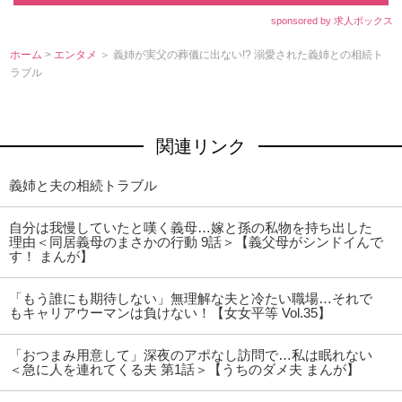
sponsored by 求人ボックス
ホーム
>
エンタメ
＞ 義姉が実父の葬儀に出ない!? 溺愛された義姉との相続ト
ラブル
関連リンク
義姉と夫の相続トラブル
自分は我慢していたと嘆く義母…嫁と孫の私物を持ち出した
理由＜同居義母のまさかの行動 9話＞【義父母がシンドイんで
す！ まんが】
「もう誰にも期待しない」無理解な夫と冷たい職場…それで
もキャリアウーマンは負けない！【女女平等 Vol.35】
「おつまみ用意して」深夜のアポなし訪問で…私は眠れない
＜急に人を連れてくる夫 第1話＞【うちのダメ夫 まんが】