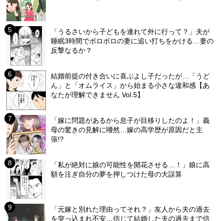
「うるさいから子どもを連れて外に行って？」夫が
睡眠3時間でボロボロの妻に追い打ちをかける…妻の
反撃なるか？
結婚前提の付き合いに喜ぶよし子だったが…「うど
ん」と「オムライス」から始まる小さな違和感【あ
なたが理解できません Vol.5】
「嫁に問題があるから息子が目移りしたのよ！」義
母の驚きの見解に唖然…嫁の高学歴が原因だと主
張!?
「私が絶対に娘の可能性を開花させる…！」娘に高
額を注ぎ自分の夢を押しつけた母の大誤算
「元嫁と別れた理由ってそれ？」友人から夫の過去
を突っ込まれ不安…信じて結婚した夫の過去まで信