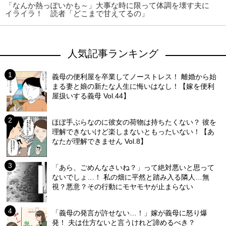
「なんか熱っぽいかも～」大事な時に限って体調を壊す夫に
イライラ！ 読者「どこまで甘えてるの」
人気記事ランキング
義母の便利屋を卒業してノーストレス！ 離婚から始
まる妻と娘の新たな人生に悔いはなし！【嫁を便利
屋扱いする義母 Vol.44】
ほぼ手ぶらなのに彼女の荷物は持ちたくない？ 彼を
理解できないけど楽しまないともったいない！【あ
なたが理解できません Vol.8】
「あら、ごめんなさいね？」って絶対悪いと思って
ないでしょ…！ 私の畑に平然と踏み入る隣人…無
視？悪意？その行動にモヤモヤが止まらない
「義母の発言が許せない…！」嫁が義母に怒り爆
発！ 夫は仕方ないと言うけれど諦めるべき？