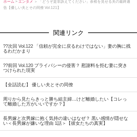
ホーム
>
エンタメ
＞ 「どうぞ是非訴えてください」余裕を見せる夫の最終通
告【優しい夫とその同僚 Vol.121】
関連リンク
??次回 Vol.122 「信頼が完全に戻るわけではない」妻の胸に残
るわだかまり
??前回 Vol.120 プライバシーの侵害？ 慰謝料を拒む妻に突き
つけられた現実
【全話読む】 優しい夫とその同僚
周りから見たらきっと勝ち組主婦…けど離婚したい【コレっ
て離婚した方がいいですか？】
長男嫁と次男嫁に抱く気持の違いはなぜ？ 黒い感情が隠せな
い＜長男嫁が嫌いな理由 1話＞【彼女たちの真実】