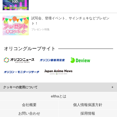
試写会、登壇イベント、サインチェキなどプレゼン
ト！
プレゼント特集
オリコングループサイト
クッキーの使用について
このサイトでは Cookie を使用して、ユーザーに合わせたコンテンツや広告の
elthaとは
表示、ソーシャル メディア機能の提供、広告の表示回数やクリック数の測定を
会社概要
個人情報保護方針
行っています。
また、ユーザーによるサイトの利用状況についても情報を収集し、ソーシャル
お問い合わせ
採用情報
メディアや広告配信、データ解析の各パートナーに提供しています。