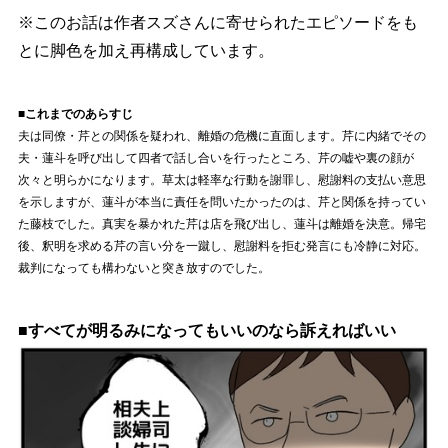
※このお話は作者スズさんに寄せられたエピソードをも
とに脚色を加え再構成しています。
■これまでのあらすじ
夫は同僚・芹との関係を疑われ、離婚の危機に直面します。芹に内緒でその
夫・蓮斗を呼び出して四者で話し合いを行ったところ、芹の嘘や裏の顔が
次々と明らかになります。草太は軽率な行動を謝罪し、慰謝料の支払い意思
を示しますが、蓮斗が本当に責任を問いたかったのは、芹と関係を持ってい
た藤枝でした。真実を暴かれた芹は店を飛び出し、蓮斗は離婚を決意。帰宅
後、釈明を求める芹の言い分を一蹴し、慰謝料を拒む発言にも冷静に対応。
裁判になっても構わないと突き放すのでした。
■すべてが明るみになってもいいのなら訴えればいい