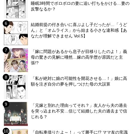
睡眠3時間でボロボロの妻に追い打ちをかける…妻の
反撃なるか？
結婚前提の付き合いに喜ぶよし子だったが…「うど
ん」と「オムライス」から始まる小さな違和感【あ
なたが理解できません Vol.5】
「嫁に問題があるから息子が目移りしたのよ！」義
母の驚きの見解に唖然…嫁の高学歴が原因だと主
張!?
「私が絶対に娘の可能性を開花させる…！」娘に高
額を注ぎ自分の夢を押しつけた母の大誤算
「元嫁と別れた理由ってそれ？」友人から夫の過去
を突っ込まれ不安…信じて結婚した夫の過去まで信
じれる？
「自転車借りたよ～！」って勝手に!? ママ友の常識