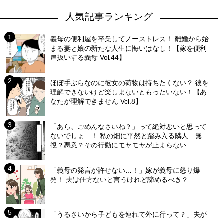
人気記事ランキング
義母の便利屋を卒業してノーストレス！ 離婚から始
まる妻と娘の新たな人生に悔いはなし！【嫁を便利
屋扱いする義母 Vol.44】
ほぼ手ぶらなのに彼女の荷物は持ちたくない？ 彼を
理解できないけど楽しまないともったいない！【あ
なたが理解できません Vol.8】
「あら、ごめんなさいね？」って絶対悪いと思って
ないでしょ…！ 私の畑に平然と踏み入る隣人…無
視？悪意？その行動にモヤモヤが止まらない
「義母の発言が許せない…！」嫁が義母に怒り爆
発！ 夫は仕方ないと言うけれど諦めるべき？
「うるさいから子どもを連れて外に行って？」夫が