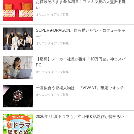
お値段そのまま45％増量！ファミマ夏の大盤振る舞
い
オリコンタイアップ特集
SUPER★DRAGON、自ら描いた”レトロフューチャ
ー”
オリコンタイアップ特集
【驚愕】メーカー社員が推す「10万円台」神コスパ
PC
オリコンタイアップ特集
一番似合う登場人物は…『VIVANT』限定ウオッチ
オリコンタイアップ特集
2026年7月夏ドラマも、注目作＆話題作が勢ぞろい！