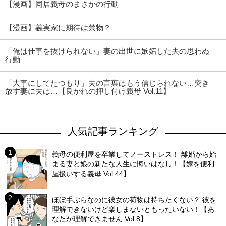
【漫画】同居義母のまさかの行動
【漫画】義実家に期待は禁物？
「俺は仕事を抜けられない」妻の出世に嫉妬した夫の思わぬ
行動
「大事にしてたつもり」夫の言葉はもう信じられない…突き
放す妻に夫は…【良かれの押し付け義母 Vol.11】
人気記事ランキング
義母の便利屋を卒業してノーストレス！ 離婚から始
まる妻と娘の新たな人生に悔いはなし！【嫁を便利
屋扱いする義母 Vol.44】
ほぼ手ぶらなのに彼女の荷物は持ちたくない？ 彼を
理解できないけど楽しまないともったいない！【あ
なたが理解できません Vol.8】