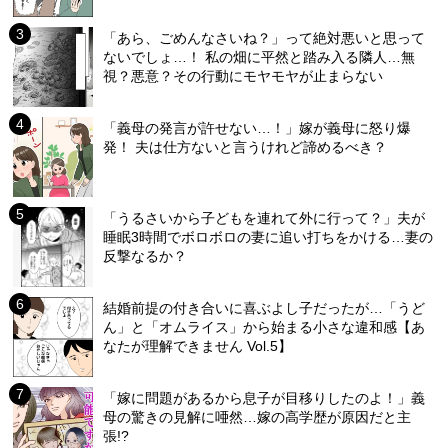
「あら、ごめんなさいね？」って絶対悪いと思って
ないでしょ…！ 私の畑に平然と踏み入る隣人…無
視？悪意？その行動にモヤモヤが止まらない
「義母の発言が許せない…！」嫁が義母に怒り爆
発！ 夫は仕方ないと言うけれど諦めるべき？
「うるさいから子どもを連れて外に行って？」夫が
睡眠3時間でボロボロの妻に追い打ちをかける…妻の
反撃なるか？
結婚前提の付き合いに喜ぶよし子だったが…「うど
ん」と「オムライス」から始まる小さな違和感【あ
なたが理解できません Vol.5】
「嫁に問題があるから息子が目移りしたのよ！」義
母の驚きの見解に唖然…嫁の高学歴が原因だと主
張!?