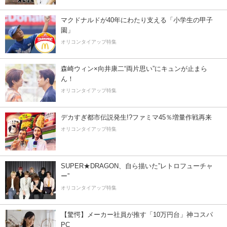
マクドナルドが40年にわたり支える「小学生の甲子
園」
オリコンタイアップ特集
森崎ウィン×向井康二“両片思い”にキュンが止まら
ん！
オリコンタイアップ特集
デカすぎ都市伝説発生!?ファミマ45％増量作戦再来
オリコンタイアップ特集
SUPER★DRAGON、自ら描いた”レトロフューチャ
ー”
オリコンタイアップ特集
【驚愕】メーカー社員が推す「10万円台」神コスパ
PC