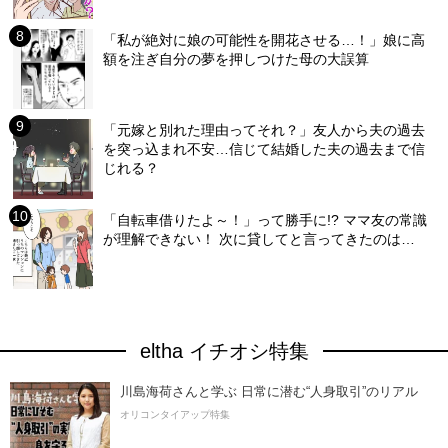
「私が絶対に娘の可能性を開花させる…！」娘に高
額を注ぎ自分の夢を押しつけた母の大誤算
「元嫁と別れた理由ってそれ？」友人から夫の過去
を突っ込まれ不安…信じて結婚した夫の過去まで信
じれる？
「自転車借りたよ～！」って勝手に!? ママ友の常識
が理解できない！ 次に貸してと言ってきたのは…
eltha イチオシ特集
川島海荷さんと学ぶ 日常に潜む“人身取引”のリアル
オリコンタイアップ特集