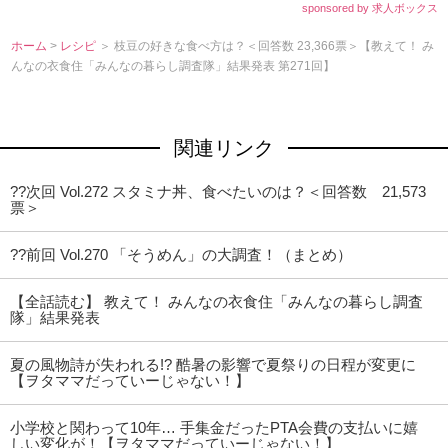
sponsored by 求人ボックス
ホーム
>
レシピ
＞ 枝豆の好きな食べ方は？＜回答数 23,366票＞【教えて！ み
んなの衣食住「みんなの暮らし調査隊」結果発表 第271回】
関連リンク
??次回 Vol.272 スタミナ丼、食べたいのは？＜回答数 21,573
票＞
??前回 Vol.270 「そうめん」の大調査！（まとめ）
【全話読む】 教えて！ みんなの衣食住「みんなの暮らし調査
隊」結果発表
夏の風物詩が失われる!? 酷暑の影響で夏祭りの日程が変更に
【ヲタママだっていーじゃない！】
小学校と関わって10年… 手集金だったPTA会費の支払いに嬉
しい変化が！【ヲタママだっていーじゃない！】