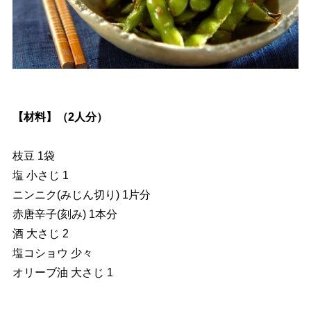
【材料】（2人分）
枝豆 1袋
塩 小さじ 1
ニンニク(みじん切り) 1片分
赤唐辛子(刻み) 1本分
酒 大さじ 2
塩コショウ 少々
オリーブ油 大さじ 1