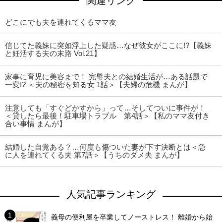
関連リンク
どこにでも夫を連れてくるママ友
信じてた義妹に突如浮上した疑惑…なぜ彼女がここに!?【義妹
と妊活する夫の末路 Vol.21】
家事に育児に美容まで！ 完璧夫との結婚生活が…ある話題で
一変!? ＜夫の秘密を知る女 1話＞【夫婦の危機 まんが】
注意しても「すぐどかすから」って…そしてついに事件が！
＜貸したら最後！駐車場トラブル 第4話＞【私のママ友付き
合い事情 まんが】
結婚した自覚ある？…何度も傷ついた妻が下す決断とは＜急
に人を連れてくる夫 第7話＞【うちのダメ夫 まんが】
人気記事ランキング
義母の便利屋を卒業してノーストレス！ 離婚から始