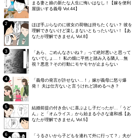
まる妻と娘の新たな人生に悔いはなし！【嫁を便利
屋扱いする義母 Vol.44】
ほぼ手ぶらなのに彼女の荷物は持ちたくない？ 彼を
理解できないけど楽しまないともったいない！【あ
なたが理解できません Vol.8】
「あら、ごめんなさいね？」って絶対悪いと思って
ないでしょ…！ 私の畑に平然と踏み入る隣人…無
視？悪意？その行動にモヤモヤが止まらない
「義母の発言が許せない…！」嫁が義母に怒り爆
発！ 夫は仕方ないと言うけれど諦めるべき？
結婚前提の付き合いに喜ぶよし子だったが…「うど
ん」と「オムライス」から始まる小さな違和感【あ
なたが理解できません Vol.5】
「うるさいから子どもを連れて外に行って？」夫が