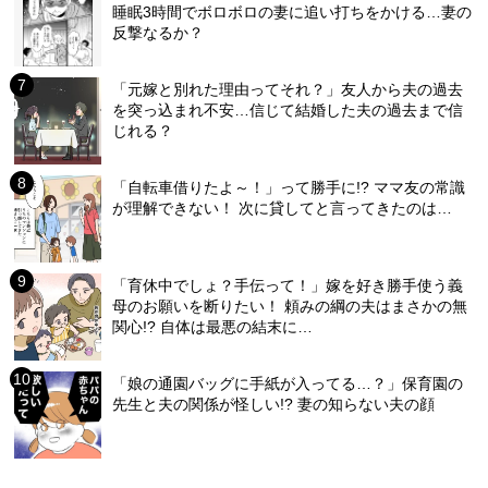
睡眠3時間でボロボロの妻に追い打ちをかける…妻の
反撃なるか？
「元嫁と別れた理由ってそれ？」友人から夫の過去
を突っ込まれ不安…信じて結婚した夫の過去まで信
じれる？
「自転車借りたよ～！」って勝手に!? ママ友の常識
が理解できない！ 次に貸してと言ってきたのは…
「育休中でしょ？手伝って！」嫁を好き勝手使う義
母のお願いを断りたい！ 頼みの綱の夫はまさかの無
関心!? 自体は最悪の結末に…
「娘の通園バッグに手紙が入ってる…？」保育園の
先生と夫の関係が怪しい!? 妻の知らない夫の顔