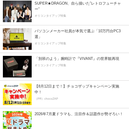
SUPER★DRAGON、自ら描いた”レトロフューチャ
ー”
オリコンタイアップ特集
パソコンメーカー社員が本気で選ぶ「10万円台PC3
選」
オリコンタイアップ特集
「別班のよう」腕時計で『VIVANT』の世界観再現
オリコンタイアップ特集
【8月12日まで！】チョコザップキャンペーン実施
中！
（PR）chocoZAP
2026年7月夏ドラマも、注目作＆話題作が勢ぞろい！