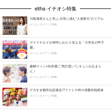
eltha イチオシ特集
川島海荷さんと学ぶ 日常に潜む“人身取引”のリアル
オリコンタイアップ特集
マクドナルドが40年にわたり支える「小学生の甲子
園」
オリコンタイアップ特集
森崎ウィン×向井康二“両片思い”にキュンが止まら
ん！
オリコンタイアップ特集
デカすぎ都市伝説発生!?ファミマ45％増量作戦再来
オリコンタイアップ特集