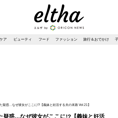
ケア
ビューティ
フード
ファッション
旅行＆おでかけ
ンケア
ダイエット・ボディケア
ヘアスタイル・ヘアアレンジ
疑惑…なぜ彼女がここに!?【義妹と妊活する夫の末路 Vol.21】
た疑惑…なぜ彼女がここに!?【義妹と妊活