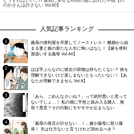
どうすればいい…!? 最高に幸せな時間の後に訪れた不穏【の
のかさんは許さない Vol.60】
人気記事ランキング
義母の便利屋を卒業してノーストレス！ 離婚から始
まる妻と娘の新たな人生に悔いはなし！【嫁を便利
屋扱いする義母 Vol.44】
ほぼ手ぶらなのに彼女の荷物は持ちたくない？ 彼を
理解できないけど楽しまないともったいない！【あ
なたが理解できません Vol.8】
「あら、ごめんなさいね？」って絶対悪いと思って
ないでしょ…！ 私の畑に平然と踏み入る隣人…無
視？悪意？その行動にモヤモヤが止まらない
「義母の発言が許せない…！」嫁が義母に怒り爆
発！ 夫は仕方ないと言うけれど諦めるべき？