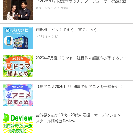
『VIVANT』限定ウオッチ、プロデューサーの感想は
オリコンタイアップ特集
自販機にピッ！ですぐに買えちゃう
（PR）ジハンピ
2026年7月夏ドラマも、注目作＆話題作が勢ぞろい！
【夏アニメ2026】7月期夏の新アニメを一挙紹介！
芸能界を志す10代～20代を応援！オーディション・
スクール情報はDeview