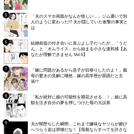
「夫のスマホ画面がなんか怪しい…」ジム通いで別
人のように変わった!? 夫が隠していた衝撃の事実と
は
結婚前提の付き合いに喜ぶよし子だったが…「うど
ん」と「オムライス」から始まる小さな違和感【あ
なたが理解できません Vol.5】
「嫁に問題があるから息子が目移りしたのよ！」義
母の驚きの見解に唖然…嫁の高学歴が原因だと主
張!?
「私が絶対に娘の可能性を開花させる…！」娘に高
額を注ぎ自分の夢を押しつけた母の大誤算
夫が闇堕ちした瞬間…これまで嫌味なヤツらが媚び
へつらう姿は滑稽だな！【母親ならすべてを許さな