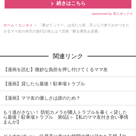
続きはこちら
sponsored by 求人ボックス
ホーム
>
エンタメ
＞ 「乗せてってー」は当たり前…手ぶらで来ておやつをた
かるママ友の仰天の旅行計画とは？読者「断る勇気も必要」
関連リンク
【漫画を読む】微妙な負担を押し付けてくるママ友
【漫画】貸したら最後！駐車場トラブル
【漫画】ママ友の優しさは誰のため？
もう逃がさない！ 防犯カメラが隣人トラブルを暴く＜貸した
ら最後！駐車場トラブル 第6話＞【私のママ友付き合い事情
まんが】