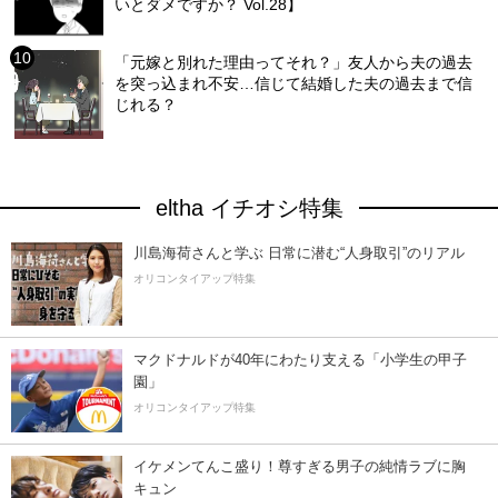
いとダメですか？ Vol.28】
「元嫁と別れた理由ってそれ？」友人から夫の過去
を突っ込まれ不安…信じて結婚した夫の過去まで信
じれる？
eltha イチオシ特集
川島海荷さんと学ぶ 日常に潜む“人身取引”のリアル
オリコンタイアップ特集
マクドナルドが40年にわたり支える「小学生の甲子
園」
オリコンタイアップ特集
イケメンてんこ盛り！尊すぎる男子の純情ラブに胸
キュン