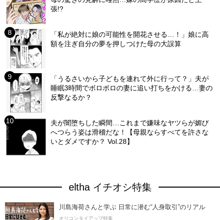
張!?
「私が絶対に娘の可能性を開花させる…！」娘に高
額を注ぎ自分の夢を押しつけた母の大誤算
「うるさいから子どもを連れて外に行って？」夫が
睡眠3時間でボロボロの妻に追い打ちをかける…妻の
反撃なるか？
夫が闇堕ちした瞬間…これまで嫌味なヤツらが媚び
へつらう姿は滑稽だな！【母親ならすべてを許さな
いとダメですか？ Vol.28】
eltha イチオシ特集
川島海荷さんと学ぶ 日常に潜む“人身取引”のリアル
オリコンタイアップ特集