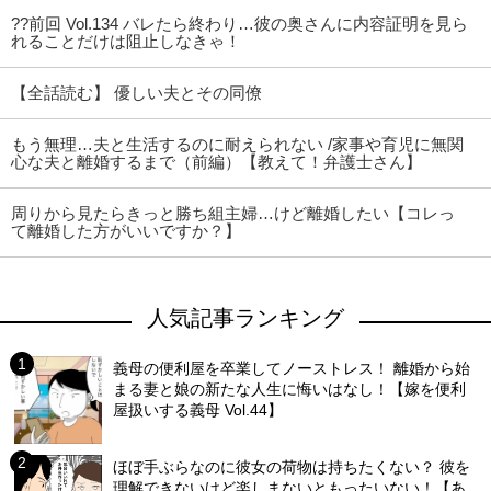
??前回 Vol.134 バレたら終わり…彼の奥さんに内容証明を見ら
れることだけは阻止しなきゃ！
【全話読む】 優しい夫とその同僚
もう無理…夫と生活するのに耐えられない /家事や育児に無関
心な夫と離婚するまで（前編）【教えて！弁護士さん】
周りから見たらきっと勝ち組主婦…けど離婚したい【コレっ
て離婚した方がいいですか？】
人気記事ランキング
義母の便利屋を卒業してノーストレス！ 離婚から始
まる妻と娘の新たな人生に悔いはなし！【嫁を便利
屋扱いする義母 Vol.44】
ほぼ手ぶらなのに彼女の荷物は持ちたくない？ 彼を
理解できないけど楽しまないともったいない！【あ