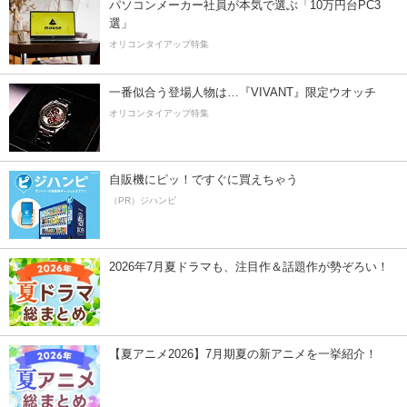
パソコンメーカー社員が本気で選ぶ「10万円台PC3
選」
オリコンタイアップ特集
一番似合う登場人物は…『VIVANT』限定ウオッチ
オリコンタイアップ特集
自販機にピッ！ですぐに買えちゃう
（PR）ジハンピ
2026年7月夏ドラマも、注目作＆話題作が勢ぞろい！
【夏アニメ2026】7月期夏の新アニメを一挙紹介！