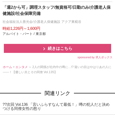
「週2から可」調理スタッフ/無資格可/日勤のみ/介護老人保
健施設/社会保障完備
社会福祉法人善光会/介護老人保健施設 アクア東糀谷
時給1,226円～1,600円
アルバイト・パート / 東京都
続きはこちら
sponsored by 求人ボックス
ホーム
>
エンタメ
＞ 2人の関係が社内中の噂に…!? 疑いの目はやはりあの人に
――！【優しい夫とその同僚 Vol.135】
関連リンク
??次回 Vol.136 「言いふらすなんて最低！」噂の犯人だと決め
つける同僚女性の怒り