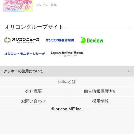
プレゼント特集
オリコングループサイト
クッキーの使用について
このサイトでは Cookie を使用して、ユーザーに合わせたコンテンツや広告の
elthaとは
表示、ソーシャル メディア機能の提供、広告の表示回数やクリック数の測定を
会社概要
個人情報保護方針
行っています。
また、ユーザーによるサイトの利用状況についても情報を収集し、ソーシャル
お問い合わせ
採用情報
メディアや広告配信、データ解析の各パートナーに提供しています。
各パートナーは、この情報とユーザーが各パートナーに提供した他の情報や、
© oricon ME inc.
ユーザーが各パートナーのサービスを使用したときに収集した他の情報を組み
合わせて使用することがあります。