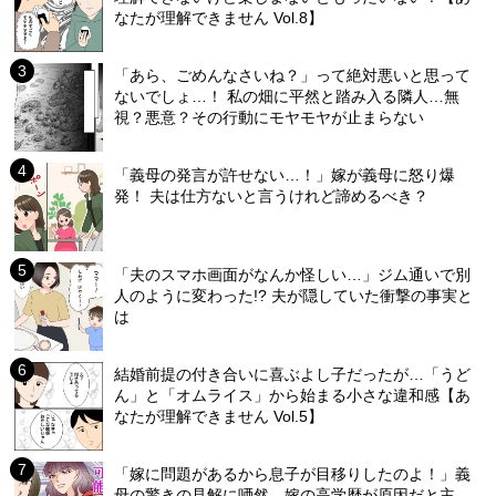
なたが理解できません Vol.8】
「あら、ごめんなさいね？」って絶対悪いと思って
ないでしょ…！ 私の畑に平然と踏み入る隣人…無
視？悪意？その行動にモヤモヤが止まらない
「義母の発言が許せない…！」嫁が義母に怒り爆
発！ 夫は仕方ないと言うけれど諦めるべき？
「夫のスマホ画面がなんか怪しい…」ジム通いで別
人のように変わった!? 夫が隠していた衝撃の事実と
は
結婚前提の付き合いに喜ぶよし子だったが…「うど
ん」と「オムライス」から始まる小さな違和感【あ
なたが理解できません Vol.5】
「嫁に問題があるから息子が目移りしたのよ！」義
母の驚きの見解に唖然…嫁の高学歴が原因だと主