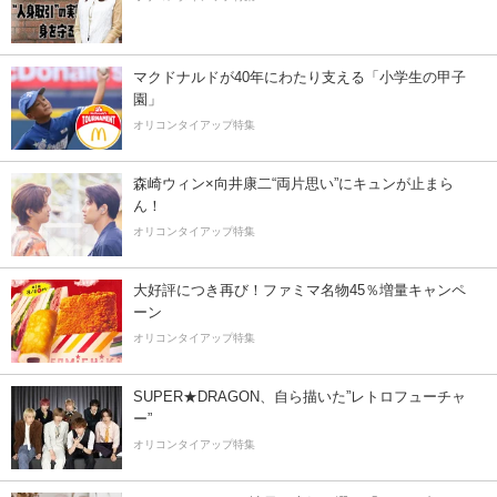
マクドナルドが40年にわたり支える「小学生の甲子
園」
オリコンタイアップ特集
森崎ウィン×向井康二“両片思い”にキュンが止まら
ん！
オリコンタイアップ特集
大好評につき再び！ファミマ名物45％増量キャンペ
ーン
オリコンタイアップ特集
SUPER★DRAGON、自ら描いた”レトロフューチャ
ー”
オリコンタイアップ特集