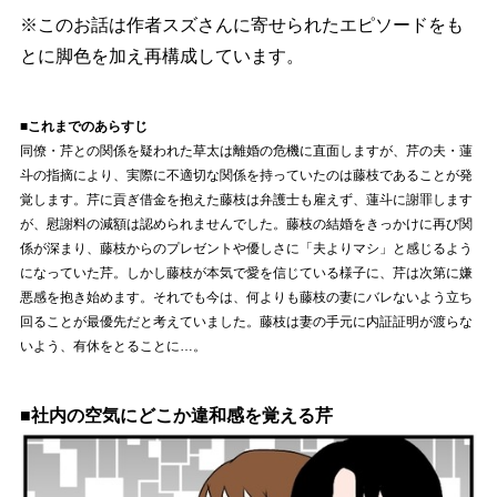
※このお話は作者スズさんに寄せられたエピソードをも
とに脚色を加え再構成しています。
■これまでのあらすじ
同僚・芹との関係を疑われた草太は離婚の危機に直面しますが、芹の夫・蓮
斗の指摘により、実際に不適切な関係を持っていたのは藤枝であることが発
覚します。芹に貢ぎ借金を抱えた藤枝は弁護士も雇えず、蓮斗に謝罪します
が、慰謝料の減額は認められませんでした。藤枝の結婚をきっかけに再び関
係が深まり、藤枝からのプレゼントや優しさに「夫よりマシ」と感じるよう
になっていた芹。しかし藤枝が本気で愛を信じている様子に、芹は次第に嫌
悪感を抱き始めます。それでも今は、何よりも藤枝の妻にバレないよう立ち
回ることが最優先だと考えていました。藤枝は妻の手元に内証証明が渡らな
いよう、有休をとることに…。
■社内の空気にどこか違和感を覚える芹