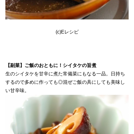
(c)Eレシピ
【副菜】ご飯のおともに！シイタケの旨煮
生のシイタケを甘辛に煮た常備菜にもなる一品。日持ち
するので多めに作っても◎混ぜご飯の具にしても美味し
い甘辛味。