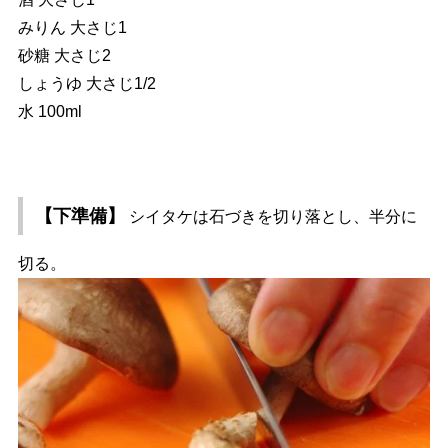
みりん 大さじ1
砂糖 大さじ2
しょうゆ 大さじ1/2
水 100ml
【下準備】
シイタケは石づきを切り落とし、半分に
切る。