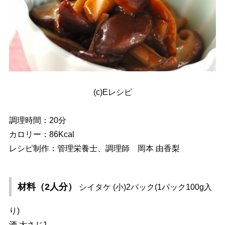
(c)Eレシピ
調理時間：20分
カロリー：86Kcal
レシピ制作：管理栄養士、調理師 岡本 由香梨
材料（2人分）
シイタケ (小)2パック(1パック100g入
り)
酒 大さじ1