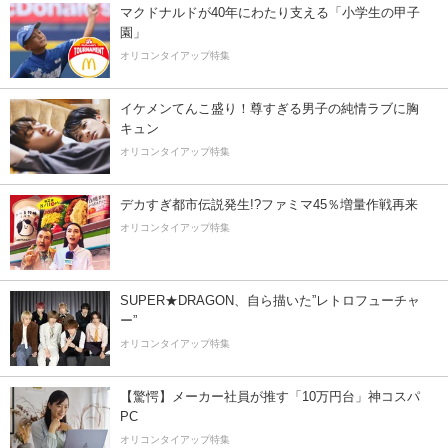
マクドナルドが40年にわたり支える「小学生の甲子
園」
オリコンタイアップ特集
イケメンてんこ盛り！尊すぎる男子の純情ラブに胸
キュン
オリコンタイアップ特集
デカすぎ都市伝説発生!?ファミマ45％増量作戦再来
オリコンタイアップ特集
SUPER★DRAGON、自ら描いた”レトロフューチャ
ー”
オリコンタイアップ特集
【驚愕】メーカー社員が推す「10万円台」神コスパ
PC
オリコンタイアップ特集