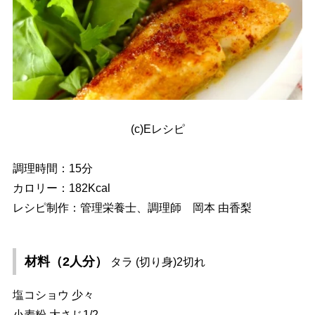
(c)Eレシピ
調理時間：15分
カロリー：182Kcal
レシピ制作：管理栄養士、調理師 岡本 由香梨
材料（2人分）
タラ (切り身)2切れ
塩コショウ 少々
小麦粉 大さじ1/2