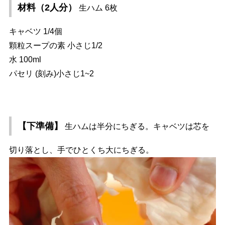
材料（2人分）
生ハム 6枚
キャベツ 1/4個
顆粒スープの素 小さじ1/2
水 100ml
パセリ (刻み)小さじ1~2
【下準備】
生ハムは半分にちぎる。キャベツは芯を
切り落とし、手でひとくち大にちぎる。