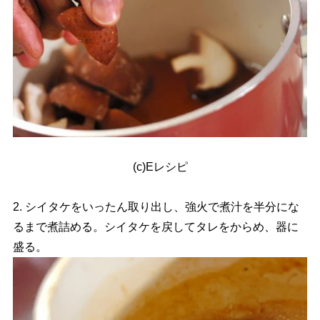
(c)Eレシピ
2. シイタケをいったん取り出し、強火で煮汁を半分にな
るまで煮詰める。シイタケを戻してタレをからめ、器に
盛る。