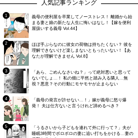
人気記事ランキング
義母の便利屋を卒業してノーストレス！ 離婚から始
まる妻と娘の新たな人生に悔いはなし！【嫁を便利
屋扱いする義母 Vol.44】
ほぼ手ぶらなのに彼女の荷物は持ちたくない？ 彼を
理解できないけど楽しまないともったいない！【あ
なたが理解できません Vol.8】
「あら、ごめんなさいね？」って絶対悪いと思って
ないでしょ…！ 私の畑に平然と踏み入る隣人…無
視？悪意？その行動にモヤモヤが止まらない
「義母の発言が許せない…！」嫁が義母に怒り爆
発！ 夫は仕方ないと言うけれど諦めるべき？
「うるさいから子どもを連れて外に行って？」夫が
睡眠3時間でボロボロの妻に追い打ちをかける…妻の