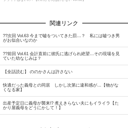
関連リンク
??次回 Vol.63 今まで嘘をついてきた罰…？ 私には嘘つき男
がお似合いなのか
??前回 Vol.61 会計直前に彼氏に逃げられ絶望…その現場を見
ていた幼なじみは？
【全話読む】 ののかさんは許さない
快適だった義母との同居 しかし次第に違和感が…【物がな
くなる家】
出産予定日に義母が襲来!? 煮えきらない夫にもイライラ【た
かり屋義母をどうにかして！】