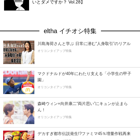
いとダメですか？ Vol.28】
eltha イチオシ特集
川島海荷さんと学ぶ 日常に潜む“人身取引”のリアル
オリコンタイアップ特集
マクドナルドが40年にわたり支える「小学生の甲子
園」
オリコンタイアップ特集
森崎ウィン×向井康二“両片思い”にキュンが止まら
ん！
オリコンタイアップ特集
デカすぎ都市伝説発生!?ファミマ45％増量作戦再来