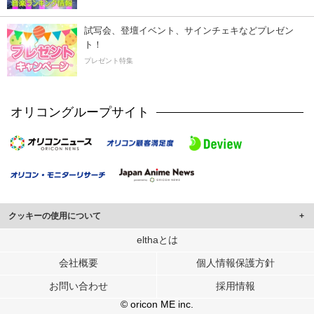
試写会、登壇イベント、サインチェキなどプレゼン
ト！
プレゼント特集
オリコングループサイト
クッキーの使用について
このサイトでは Cookie を使用して、ユーザーに合わせたコンテンツや広告の
elthaとは
表示、ソーシャル メディア機能の提供、広告の表示回数やクリック数の測定を
会社概要
個人情報保護方針
行っています。
また、ユーザーによるサイトの利用状況についても情報を収集し、ソーシャル
お問い合わせ
採用情報
メディアや広告配信、データ解析の各パートナーに提供しています。
各パートナーは、この情報とユーザーが各パートナーに提供した他の情報や、
© oricon ME inc.
ユーザーが各パートナーのサービスを使用したときに収集した他の情報を組み