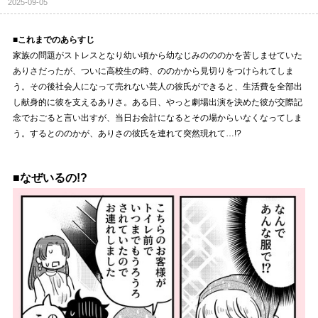
2025-09-05
■これまでのあらすじ
家族の問題がストレスとなり幼い頃から幼なじみのののかを苦しませていた
ありさだったが、ついに高校生の時、ののかから見切りをつけられてしま
う。その後社会人になって売れない芸人の彼氏ができると、生活費を全部出
し献身的に彼を支えるありさ。ある日、やっと劇場出演を決めた彼が交際記
念でおごると言い出すが、当日お会計になるとその場からいなくなってしま
う。するとののかが、ありさの彼氏を連れて突然現れて…!?
■なぜいるの!?