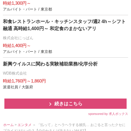
時給1,300円～
アルバイト・パート / 東京都
和食レストランホール・キッチンスタッフ/週2 4h～シフト
融通 高時給1,400円～ 和定食のまかないアリ
株式会社にっぱん
時給1,400円～
アルバイト・パート / 東京都
新興ウイルスに関わる実験補助業務/化学分析
WDB株式会社
時給1,760円～1,860円
派遣社員 / 大阪府
続きはこちら
sponsored by 求人ボックス
ホーム
>
エンタメ
＞ 「払って」とヘラヘラする彼氏… おごると言ったクセに
プライドはないの？【ののかさんは許さない Vol.62】