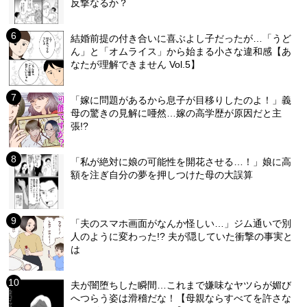
反撃なるか？
結婚前提の付き合いに喜ぶよし子だったが…「うど
ん」と「オムライス」から始まる小さな違和感【あ
なたが理解できません Vol.5】
「嫁に問題があるから息子が目移りしたのよ！」義
母の驚きの見解に唖然…嫁の高学歴が原因だと主
張!?
「私が絶対に娘の可能性を開花させる…！」娘に高
額を注ぎ自分の夢を押しつけた母の大誤算
「夫のスマホ画面がなんか怪しい…」ジム通いで別
人のように変わった!? 夫が隠していた衝撃の事実と
は
夫が闇堕ちした瞬間…これまで嫌味なヤツらが媚び
へつらう姿は滑稽だな！【母親ならすべてを許さな