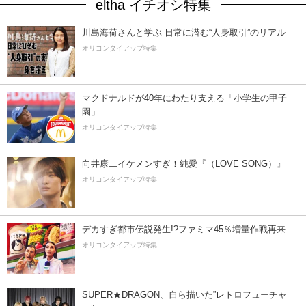
eltha イチオシ特集
川島海荷さんと学ぶ 日常に潜む“人身取引”のリアル
オリコンタイアップ特集
マクドナルドが40年にわたり支える「小学生の甲子
園」
オリコンタイアップ特集
向井康二イケメンすぎ！純愛『（LOVE SONG）』
オリコンタイアップ特集
デカすぎ都市伝説発生!?ファミマ45％増量作戦再来
オリコンタイアップ特集
SUPER★DRAGON、自ら描いた”レトロフューチャ