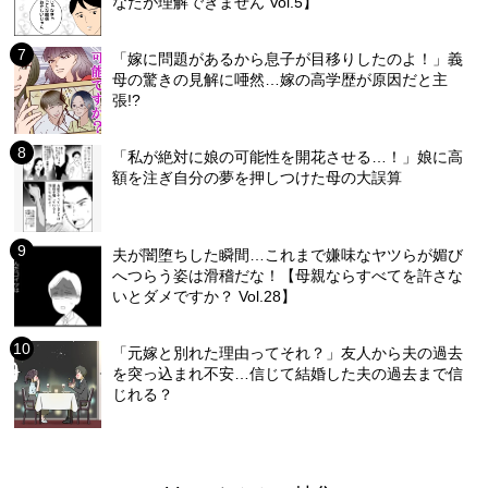
なたが理解できません Vol.5】
「嫁に問題があるから息子が目移りしたのよ！」義
母の驚きの見解に唖然…嫁の高学歴が原因だと主
張!?
「私が絶対に娘の可能性を開花させる…！」娘に高
額を注ぎ自分の夢を押しつけた母の大誤算
夫が闇堕ちした瞬間…これまで嫌味なヤツらが媚び
へつらう姿は滑稽だな！【母親ならすべてを許さな
いとダメですか？ Vol.28】
「元嫁と別れた理由ってそれ？」友人から夫の過去
を突っ込まれ不安…信じて結婚した夫の過去まで信
じれる？