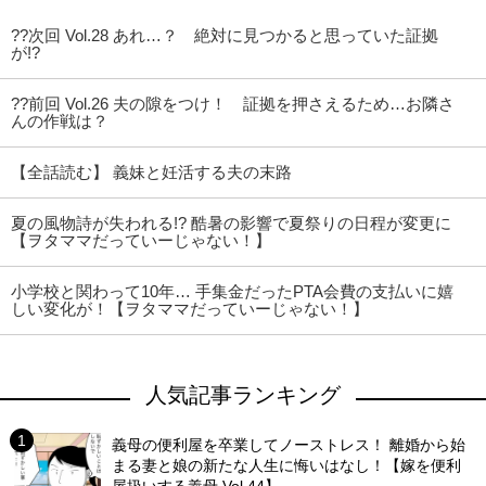
??次回 Vol.28 あれ…？ 絶対に見つかると思っていた証拠
が!?
??前回 Vol.26 夫の隙をつけ！ 証拠を押さえるため…お隣さ
んの作戦は？
【全話読む】 義妹と妊活する夫の末路
夏の風物詩が失われる!? 酷暑の影響で夏祭りの日程が変更に
【ヲタママだっていーじゃない！】
小学校と関わって10年… 手集金だったPTA会費の支払いに嬉
しい変化が！【ヲタママだっていーじゃない！】
人気記事ランキング
義母の便利屋を卒業してノーストレス！ 離婚から始
まる妻と娘の新たな人生に悔いはなし！【嫁を便利