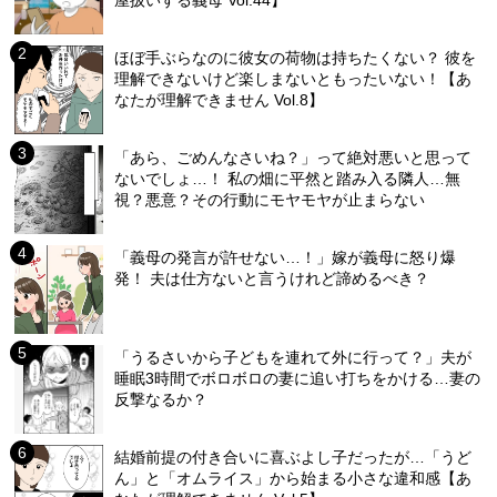
屋扱いする義母 Vol.44】
ほぼ手ぶらなのに彼女の荷物は持ちたくない？ 彼を
理解できないけど楽しまないともったいない！【あ
なたが理解できません Vol.8】
「あら、ごめんなさいね？」って絶対悪いと思って
ないでしょ…！ 私の畑に平然と踏み入る隣人…無
視？悪意？その行動にモヤモヤが止まらない
「義母の発言が許せない…！」嫁が義母に怒り爆
発！ 夫は仕方ないと言うけれど諦めるべき？
「うるさいから子どもを連れて外に行って？」夫が
睡眠3時間でボロボロの妻に追い打ちをかける…妻の
反撃なるか？
結婚前提の付き合いに喜ぶよし子だったが…「うど
ん」と「オムライス」から始まる小さな違和感【あ