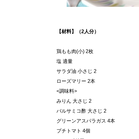
【材料】（2人分）
鶏もも肉(小) 2枚
塩 適量
サラダ油 小さじ 2
ローズマリー 2本
<調味料>
みりん 大さじ 2
バルサミコ酢 大さじ 2
グリーンアスパラガス 4本
プチトマト 4個