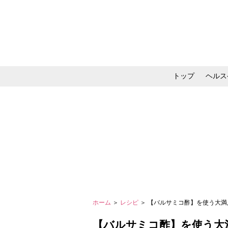
トップ
ヘルス
メイク・コスメ・スキ
ホーム
＞
レシピ
＞ 【バルサミコ酢】を使う大
【バルサミコ酢】を使う大