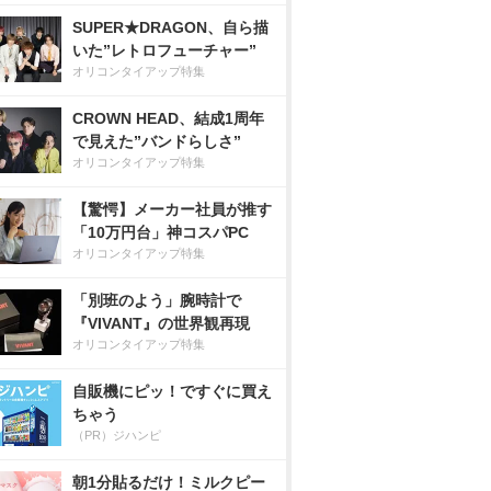
SUPER★DRAGON、自ら描
いた”レトロフューチャー”
オリコンタイアップ特集
CROWN HEAD、結成1周年
で見えた”バンドらしさ”
オリコンタイアップ特集
【驚愕】メーカー社員が推す
「10万円台」神コスパPC
オリコンタイアップ特集
「別班のよう」腕時計で
『VIVANT』の世界観再現
オリコンタイアップ特集
自販機にピッ！ですぐに買え
ちゃう
（PR）ジハンピ
朝1分貼るだけ！ミルクピー