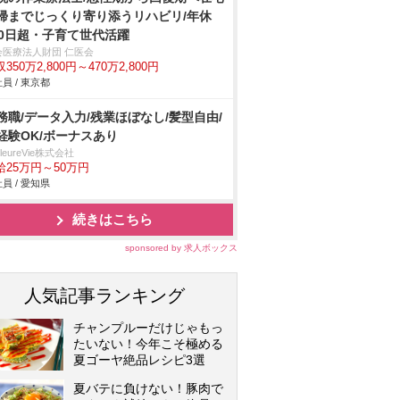
帰までじっくり寄り添うリハビリ/年休
20日超・子育て世代活躍
会医療法人財団 仁医会
350万2,800円～470万2,800円
員 / 東京都
務職/データ入力/残業ほぼなし/髪型自由/
経験OK/ボーナスあり
illeureVie株式会社
給25万円～50万円
員 / 愛知県
続きはこちら
sponsored by 求人ボックス
人気記事ランキング
チャンプルーだけじゃもっ
たいない！今年こそ極める
夏ゴーヤ絶品レシピ3選
夏バテに負けない！豚肉で