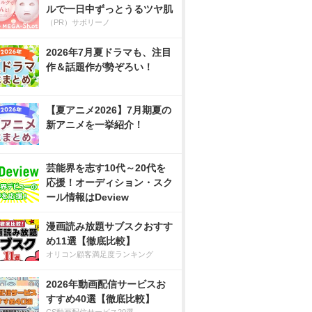
ルで一日中ずっとうるツヤ肌
（PR）サボリーノ
2026年7月夏ドラマも、注目
作＆話題作が勢ぞろい！
【夏アニメ2026】7月期夏の
新アニメを一挙紹介！
芸能界を志す10代～20代を
応援！オーディション・スク
ール情報はDeview
漫画読み放題サブスクおすす
め11選【徹底比較】
オリコン顧客満足度ランキング
2026年動画配信サービスお
すすめ40選【徹底比較】