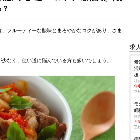
る？
は、フルーティーな酸味とまろやかなコクがあり、さま
求
が少なく、使い道に悩んでいる方も多いでしょう。
老
活
援
社
年
正社
モ
経
株式
月
正社
病