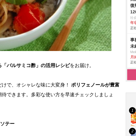
復
1
社
年収
正社
事
未
Me
月
正社
る「バルサミコ酢」の活用レシピ
をお届け。
だけで、オシャレな味に大変身！
ポリフェノールが豊富
期待できます。多彩な使い方を早速チェックしましょ
コソテー