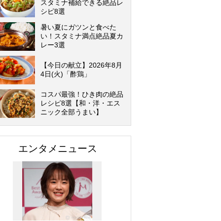
スタミナ補給できる絶品レ
シピ8選
暑い夏にガツンと食べた
い！スタミナ満点絶品夏カ
レー3選
【今日の献立】2026年8月
4日(火)「酢鶏」
コスパ最強！ひき肉の絶品
レシピ8選【和・洋・エス
ニック全部うまい】
エンタメニュース