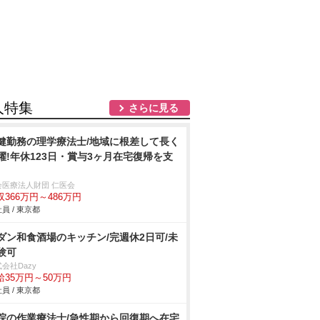
人特集
さらに見る
健勤務の理学療法士/地域に根差して長く
躍!年休123日・賞与3ヶ月在宅復帰を支
会医療法人財団 仁医会
収366万円～486万円
員 / 東京都
ダン和食酒場のキッチン/完週休2日可/未
験可
会社Dazy
給35万円～50万円
員 / 東京都
院の作業療法士/急性期から回復期へ在宅