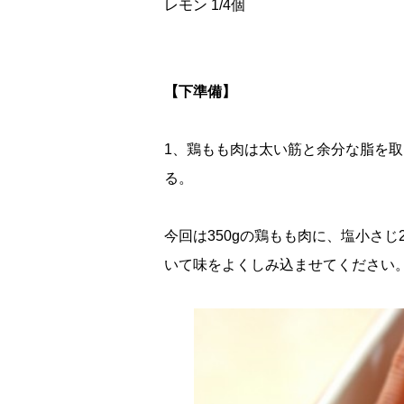
レモン 1/4個
【下準備】
1、鶏もも肉は太い筋と余分な脂を
る。
今回は350gの鶏もも肉に、塩小さじ
いて味をよくしみ込ませてください