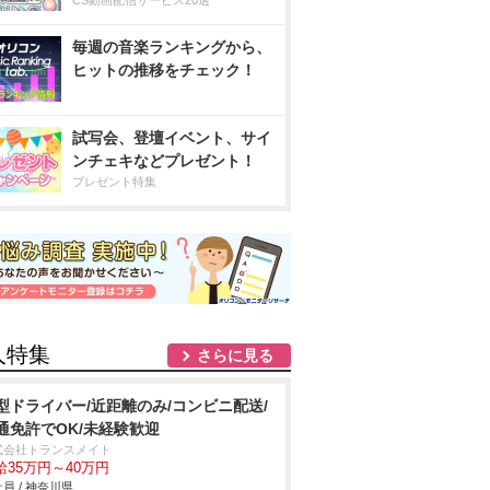
CS動画配信サービス20選
毎週の音楽ランキングから、
ヒットの推移をチェック！
試写会、登壇イベント、サイ
ンチェキなどプレゼント！
プレゼント特集
人特集
さらに見る
型ドライバー/近距離のみ/コンビニ配送/
通免許でOK/未経験歓迎
式会社トランスメイト
給35万円～40万円
員 / 神奈川県