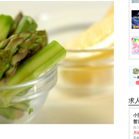
求
小
普
株
月
正社