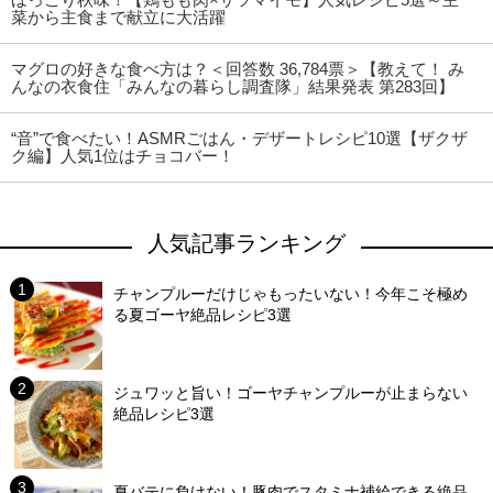
菜から主食まで献立に大活躍
マグロの好きな食べ方は？＜回答数 36,784票＞【教えて！ み
んなの衣食住「みんなの暮らし調査隊」結果発表 第283回】
“音”で食べたい！ASMRごはん・デザートレシピ10選【ザクザ
ク編】人気1位はチョコバー！
人気記事ランキング
チャンプルーだけじゃもったいない！今年こそ極め
る夏ゴーヤ絶品レシピ3選
ジュワッと旨い！ゴーヤチャンプルーが止まらない
絶品レシピ3選
夏バテに負けない！豚肉でスタミナ補給できる絶品