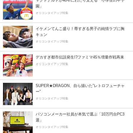
マクドナルドが40年にわたり支える「小学生の甲子
園」
オリコンタイアップ特集
イケメンてんこ盛り！尊すぎる男子の純情ラブに胸
キュン
オリコンタイアップ特集
デカすぎ都市伝説発生!?ファミマ45％増量作戦再来
オリコンタイアップ特集
SUPER★DRAGON、自ら描いた”レトロフューチャ
ー”
オリコンタイアップ特集
パソコンメーカー社員が本気で選ぶ「10万円台PC3
選」
オリコンタイアップ特集