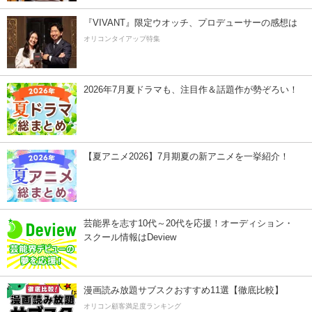
『VIVANT』限定ウオッチ、プロデューサーの感想は
オリコンタイアップ特集
2026年7月夏ドラマも、注目作＆話題作が勢ぞろい！
【夏アニメ2026】7月期夏の新アニメを一挙紹介！
芸能界を志す10代～20代を応援！オーディション・
スクール情報はDeview
漫画読み放題サブスクおすすめ11選【徹底比較】
オリコン顧客満足度ランキング