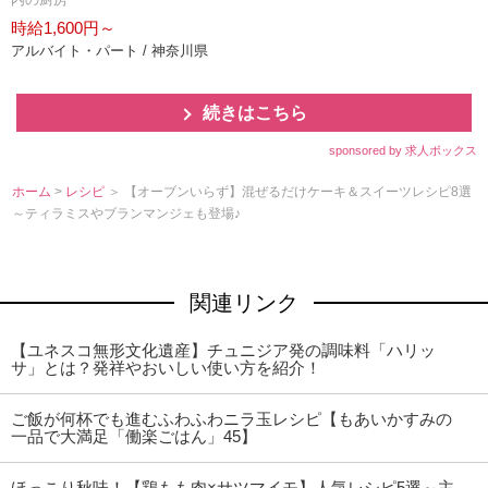
時給1,600円～
アルバイト・パート / 神奈川県
続きはこちら
sponsored by 求人ボックス
ホーム
>
レシピ
＞ 【オーブンいらず】混ぜるだけケーキ＆スイーツレシピ8選
～ティラミスやブランマンジェも登場♪
関連リンク
【ユネスコ無形文化遺産】チュニジア発の調味料「ハリッ
サ」とは？発祥やおいしい使い方を紹介！
ご飯が何杯でも進むふわふわニラ玉レシピ【もあいかすみの
一品で大満足「働楽ごはん」45】
ほっこり秋味！【鶏もも肉×サツマイモ】人気レシピ5選～主