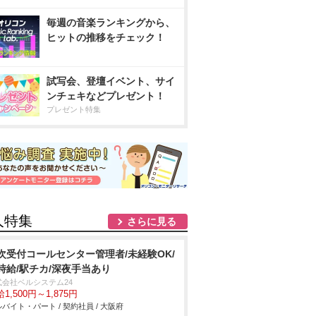
毎週の音楽ランキングから、
ヒットの推移をチェック！
試写会、登壇イベント、サイ
ンチェキなどプレゼント！
プレゼント特集
人特集
さらに見る
次受付コールセンター管理者/未経験OK/
時給/駅チカ/深夜手当あり
式会社ベルシステム24
1,500円～1,875円
バイト・パート / 契約社員 / 大阪府