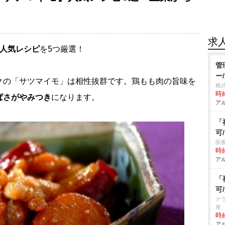
求
の人気レシピ
を5つ厳選！
管
ー
クの「サツマイモ」は相性抜群です。鶏もも肉の旨味を
株
時給
ぱさがやみつき
になります。
アル
「
可
医
時給
アル
「
可
ナ
座
時給
アル