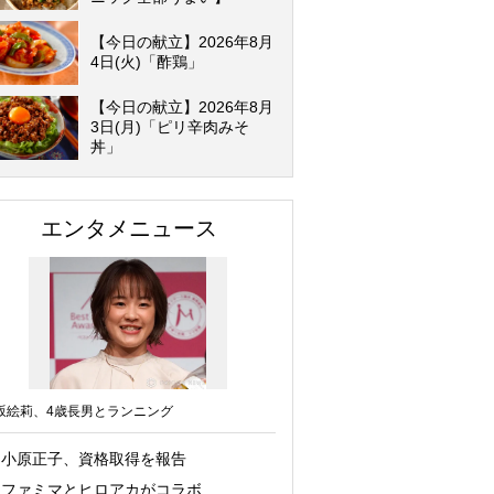
【今日の献立】2026年8月
4日(火)「酢鶏」
【今日の献立】2026年8月
3日(月)「ピリ辛肉みそ
丼」
エンタメニュース
坂絵莉、4歳長男とランニング
小原正子、資格取得を報告
ファミマとヒロアカがコラボ