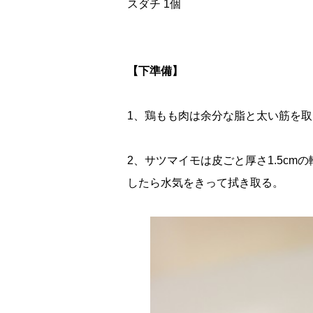
スダチ 1個
【下準備】
1、鶏もも肉は余分な脂と太い筋を
2、サツマイモは皮ごと厚さ1.5c
したら水気をきって拭き取る。