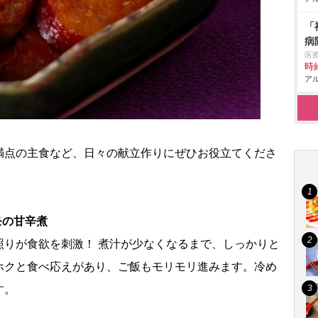
「
病
医
時給
アル
満点の主食など、日々の献立作りにぜひお役立てくださ
モの甘辛煮
照りが食欲を刺激！ 煮汁が少なくなるまで、しっかりと
ホクと食べ応えがあり、ご飯もモリモリ進みます。冷め
す。