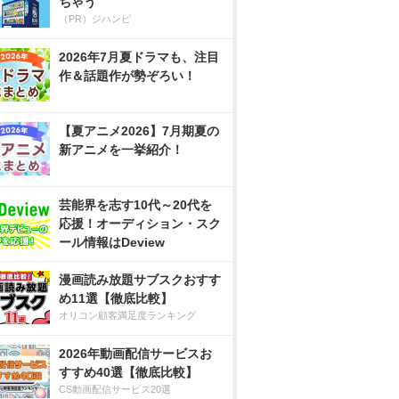
ちゃう
（PR）ジハンピ
2026年7月夏ドラマも、注目
作＆話題作が勢ぞろい！
【夏アニメ2026】7月期夏の
新アニメを一挙紹介！
芸能界を志す10代～20代を
応援！オーディション・スク
ール情報はDeview
漫画読み放題サブスクおすす
め11選【徹底比較】
オリコン顧客満足度ランキング
2026年動画配信サービスお
すすめ40選【徹底比較】
CS動画配信サービス20選