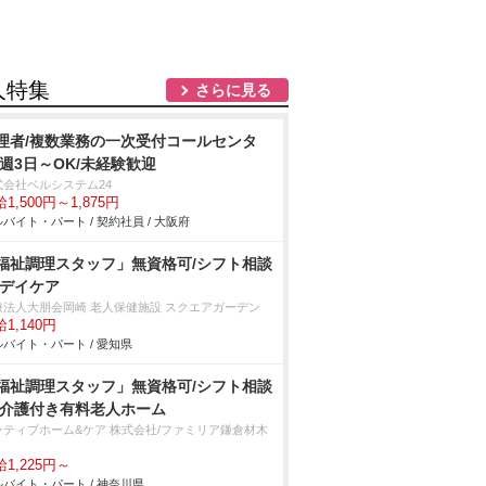
人特集
さらに見る
理者/複数業務の一次受付コールセンタ
/週3日～OK/未経験歓迎
式会社ベルシステム24
1,500円～1,875円
バイト・パート / 契約社員 / 大阪府
福祉調理スタッフ」無資格可/シフト相談
/デイケア
療法人大朋会岡崎 老人保健施設 スクエアガーデン
1,140円
バイト・パート / 愛知県
福祉調理スタッフ」無資格可/シフト相談
/介護付き有料老人ホーム
ラティブホーム&ケア 株式会社/ファミリア鎌倉材木
1,225円～
バイト・パート / 神奈川県