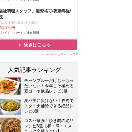
福祉調理スタッフ」無資格可/夜勤専従/
院
療法人社団元気会/横浜病院
1,230円
バイト・パート / 神奈川県
続きはこちら
sponsored by 求人ボックス
人気記事ランキング
チャンプルーだけじゃもっ
たいない！今年こそ極める
夏ゴーヤ絶品レシピ3選
夏バテに負けない！豚肉で
スタミナ補給できる絶品レ
シピ8選
コスパ最強！ひき肉の絶品
レシピ8選【和・洋・エス
ニック全部うまい】