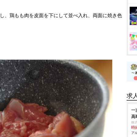
熱し、鶏もも肉を皮面を下にして並べ入れ、両面に焼き色
求
一
高
株
時給
アル