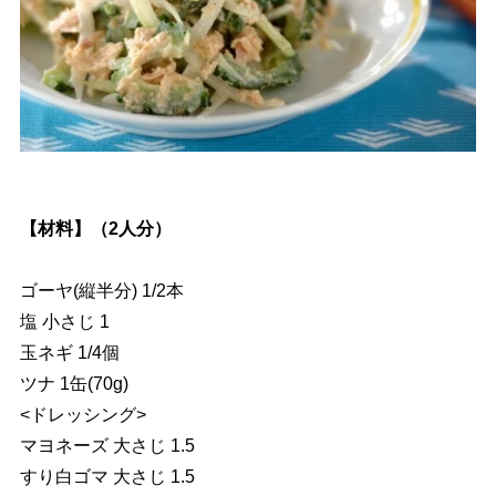
【材料】（2人分）
ゴーヤ(縦半分) 1/2本
塩 小さじ 1
玉ネギ 1/4個
ツナ 1缶(70g)
<ドレッシング>
マヨネーズ 大さじ 1.5
すり白ゴマ 大さじ 1.5