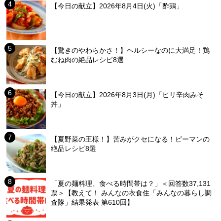
【今日の献立】2026年8月4日(火)「酢鶏」
【驚きのやわらかさ！】ヘルシーなのに大満足！鶏
むね肉の絶品レシピ8選
【今日の献立】2026年8月3日(月)「ピリ辛肉みそ
丼」
【夏野菜の王様！】苦みがクセになる！ピーマンの
絶品レシピ8選
「夏の麺料理、食べる時間帯は？」＜回答数37,131
票＞【教えて！ みんなの衣食住「みんなの暮らし調
査隊」結果発表 第610回】