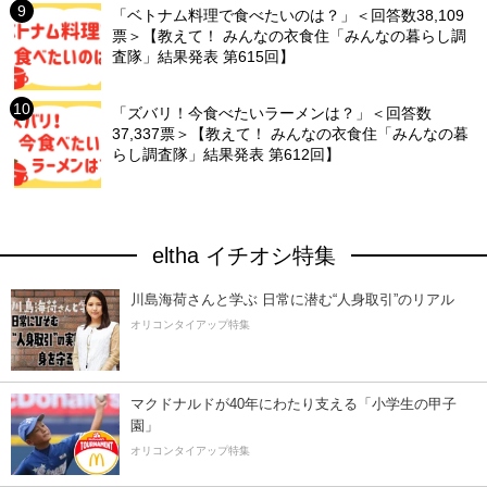
「ベトナム料理で食べたいのは？」＜回答数38,109
票＞【教えて！ みんなの衣食住「みんなの暮らし調
査隊」結果発表 第615回】
「ズバリ！今食べたいラーメンは？」＜回答数
37,337票＞【教えて！ みんなの衣食住「みんなの暮
らし調査隊」結果発表 第612回】
eltha イチオシ特集
川島海荷さんと学ぶ 日常に潜む“人身取引”のリアル
オリコンタイアップ特集
マクドナルドが40年にわたり支える「小学生の甲子
園」
オリコンタイアップ特集