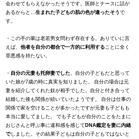
会わせてもらえなかったそうです。医師とナースに話が
あるからと…
生まれた子どもの肌の色が違ったそう
で
す。
・この手の輩は老若男女問わず存在する。ありていに言
えば、
他者を自分の都合で一方的に利用する
ことに全く
罪悪感を持たない。
・
自分の元妻も托卵妻でした
。自分の子どもだと思って
いた娘が7歳の時に真実を知りました。 自分の場合は元
妻を紹介してくれた奴が相手でした。自分と付き合って
結婚した後も関係が続いていたようです。 自分は仕事の
関係で家を空けることが多かったですが元妻も子どもも
本当に愛してました。 でも子どもが自分のことをたまに
おじさんと呼ぶ事に違和感を感じて
DNA鑑定を妻に内緒
で
しました。その結果子どもは自分の子どもではないと