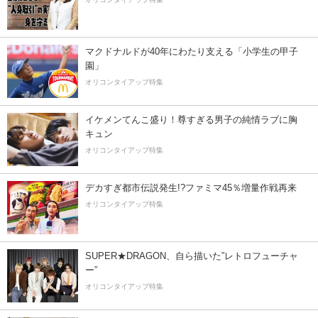
マクドナルドが40年にわたり支える「小学生の甲子
園」
オリコンタイアップ特集
イケメンてんこ盛り！尊すぎる男子の純情ラブに胸
キュン
オリコンタイアップ特集
デカすぎ都市伝説発生!?ファミマ45％増量作戦再来
オリコンタイアップ特集
SUPER★DRAGON、自ら描いた”レトロフューチャ
ー”
オリコンタイアップ特集