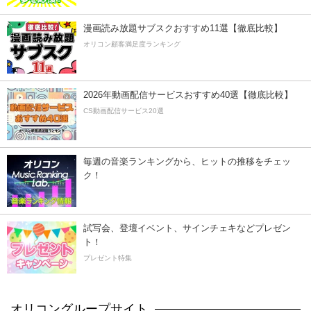
漫画読み放題サブスクおすすめ11選【徹底比較】
オリコン顧客満足度ランキング
2026年動画配信サービスおすすめ40選【徹底比較】
CS動画配信サービス20選
毎週の音楽ランキングから、ヒットの推移をチェッ
ク！
試写会、登壇イベント、サインチェキなどプレゼン
ト！
プレゼント特集
オリコングループサイト