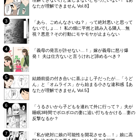
理解できないけど楽しまないともったいない！【あ
なたが理解できません Vol.8】
「あら、ごめんなさいね？」って絶対悪いと思って
ないでしょ…！ 私の畑に平然と踏み入る隣人…無
視？悪意？その行動にモヤモヤが止まらない
「義母の発言が許せない…！」嫁が義母に怒り爆
発！ 夫は仕方ないと言うけれど諦めるべき？
結婚前提の付き合いに喜ぶよし子だったが…「うど
ん」と「オムライス」から始まる小さな違和感【あ
なたが理解できません Vol.5】
「うるさいから子どもを連れて外に行って？」夫が
睡眠3時間でボロボロの妻に追い打ちをかける…妻の
反撃なるか？
「私が絶対に娘の可能性を開花させる…！」娘に高