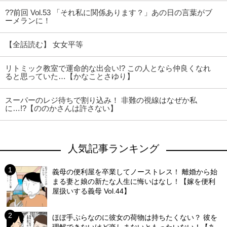
??前回 Vol.53 「それ私に関係あります？」あの日の言葉がブ
ーメランに！
【全話読む】 女女平等
リトミック教室で運命的な出会い!? この人となら仲良くなれ
ると思っていた…【かなことさゆり】
スーパーのレジ待ちで割り込み！ 非難の視線はなぜか私
に…!?【ののかさんは許さない】
人気記事ランキング
義母の便利屋を卒業してノーストレス！ 離婚から始
まる妻と娘の新たな人生に悔いはなし！【嫁を便利
屋扱いする義母 Vol.44】
ほぼ手ぶらなのに彼女の荷物は持ちたくない？ 彼を