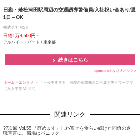
日勤・若松河田駅周辺の交通誘導警備員/入社祝い金あり/週
1日～OK
株式会社MSK
日給1万4,500円～
アルバイト・パート / 東京都
続きはこちら
sponsored by 求人ボックス
ホーム
>
エンタメ
＞ 「不公平すぎる」同僚の衝撃発言に言葉を失うワーママ
【女女平等 Vol.54】
関連リンク
??次回 Vol.55 「辞めます」しわ寄せを食らい続けた同僚の退
職宣言に、職場はパニック