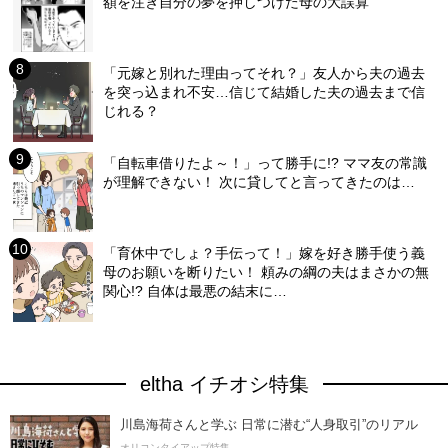
額を注ぎ自分の夢を押しつけた母の大誤算
「元嫁と別れた理由ってそれ？」友人から夫の過去
を突っ込まれ不安…信じて結婚した夫の過去まで信
じれる？
「自転車借りたよ～！」って勝手に!? ママ友の常識
が理解できない！ 次に貸してと言ってきたのは…
「育休中でしょ？手伝って！」嫁を好き勝手使う義
母のお願いを断りたい！ 頼みの綱の夫はまさかの無
関心!? 自体は最悪の結末に…
eltha イチオシ特集
川島海荷さんと学ぶ 日常に潜む“人身取引”のリアル
オリコンタイアップ特集