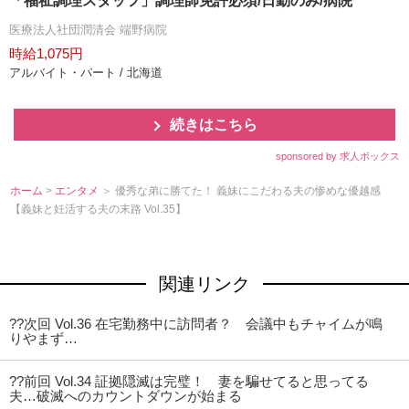
「福祉調理スタッフ」調理師免許必須/日勤のみ/病院
医療法人社団潤清会 端野病院
時給1,075円
アルバイト・パート / 北海道
続きはこちら
sponsored by 求人ボックス
ホーム
>
エンタメ
＞ 優秀な弟に勝てた！ 義妹にこだわる夫の惨めな優越感
【義妹と妊活する夫の末路 Vol.35】
関連リンク
??次回 Vol.36 在宅勤務中に訪問者？ 会議中もチャイムが鳴
りやまず…
??前回 Vol.34 証拠隠滅は完璧！ 妻を騙せてると思ってる
夫…破滅へのカウントダウンが始まる