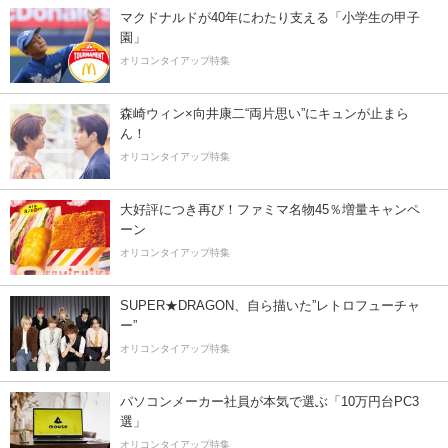
マクドナルドが40年にわたり支える「小学生の甲子
園」
オリコンタイアップ特集
森崎ウィン×向井康二“両片思い”にキュンが止まら
ん！
オリコンタイアップ特集
大好評につき再び！ファミマ名物45％増量キャンペ
ーン
オリコンタイアップ特集
SUPER★DRAGON、自ら描いた”レトロフューチャ
ー”
オリコンタイアップ特集
パソコンメーカー社員が本気で選ぶ「10万円台PC3
選」
オリコンタイアップ特集