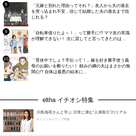
「元嫁と別れた理由ってそれ？」友人から夫の過去
を突っ込まれ不安…信じて結婚した夫の過去まで信
じれる？
「自転車借りたよ～！」って勝手に!? ママ友の常識
が理解できない！ 次に貸してと言ってきたのは…
「育休中でしょ？手伝って！」嫁を好き勝手使う義
母のお願いを断りたい！ 頼みの綱の夫はまさかの無
関心!? 自体は最悪の結末に…
eltha イチオシ特集
川島海荷さんと学ぶ 日常に潜む“人身取引”のリアル
オリコンタイアップ特集