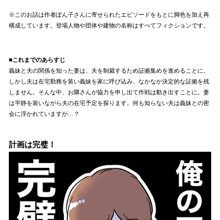
※このお話は作者ぽん子さんに寄せられたエピソードをもとに脚色を加え再
構成しています。登場人物や団体や建物の名称はすべてフィクションです。
■これまでのあらすじ
義妹と夫の関係を知った妻は、夫を制裁するため証拠集めを進めることに。
しかし夫は在宅勤務を装い義妹を家に呼び込み、なかなか決定的な証拠を残
しません。そんな中、お隣さんが協力を申し出て作戦は動き出すことに。妻
は平静を装いながら夫の在宅予定を探ります。何も知らない夫は義妹との密
会に浮かれていますが…？
計画は完璧！