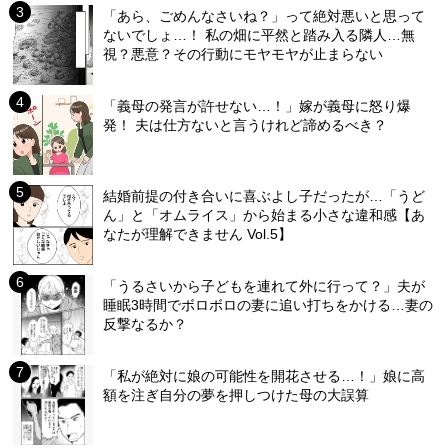
「あら、ごめんなさいね？」って絶対悪いと思って
ないでしょ…！ 私の畑に平然と踏み入る隣人…無
視？悪意？その行動にモヤモヤが止まらない
「義母の発言が許せない…！」嫁が義母に怒り爆
発！ 夫は仕方ないと言うけれど諦めるべき？
結婚前提の付き合いに喜ぶよし子だったが…「うど
ん」と「オムライス」から始まる小さな違和感【あ
なたが理解できません Vol.5】
「うるさいから子どもを連れて外に行って？」夫が
睡眠3時間でボロボロの妻に追い打ちをかける…妻の
反撃なるか？
「私が絶対に娘の可能性を開花させる…！」娘に高
額を注ぎ自分の夢を押しつけた母の大誤算