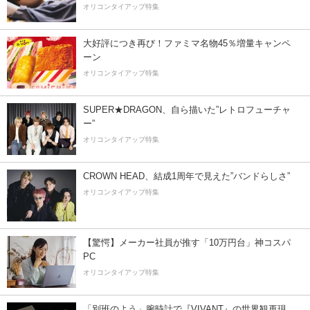
オリコンタイアップ特集
大好評につき再び！ファミマ名物45％増量キャンペ
ーン
オリコンタイアップ特集
SUPER★DRAGON、自ら描いた”レトロフューチャ
ー”
オリコンタイアップ特集
CROWN HEAD、結成1周年で見えた”バンドらしさ”
オリコンタイアップ特集
【驚愕】メーカー社員が推す「10万円台」神コスパ
PC
オリコンタイアップ特集
「別班のよう」腕時計で『VIVANT』の世界観再現