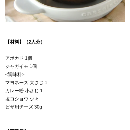
【材料】（2人分）
アボカド 1個
ジャガイモ 1個
<調味料>
マヨネーズ 大さじ 1
カレー粉 小さじ 1
塩コショウ 少々
ピザ用チーズ 30g