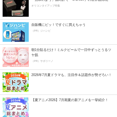
オリコンタイアップ特集
自販機にピッ！ですぐに買えちゃう
（PR）ジハンピ
朝1分貼るだけ！ミルクピールで一日中ずっとうるツ
ヤ肌
（PR）サボリーノ
2026年7月夏ドラマも、注目作＆話題作が勢ぞろい！
【夏アニメ2026】7月期夏の新アニメを一挙紹介！