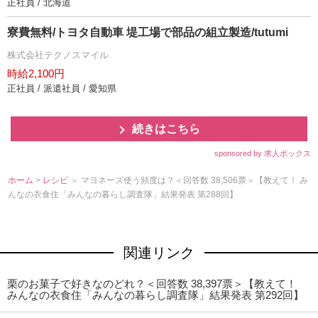
正社員 / 北海道
寮費無料/トヨタ自動車 堤工場で部品の組立製造/tutumi
株式会社テクノスマイル
時給2,100円
正社員 / 派遣社員 / 愛知県
続きはこちら
sponsored by 求人ボックス
ホーム
>
レシピ
＞ マヨネーズ使う頻度は？＜回答数 38,506票＞【教えて！ み
んなの衣食住「みんなの暮らし調査隊」結果発表 第288回】
関連リンク
栗のお菓子で好きなのどれ？＜回答数 38,397票＞【教えて！
みんなの衣食住「みんなの暮らし調査隊」結果発表 第292回】