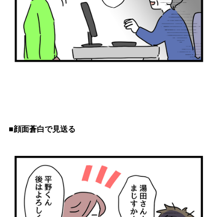
■顔面蒼白で見送る