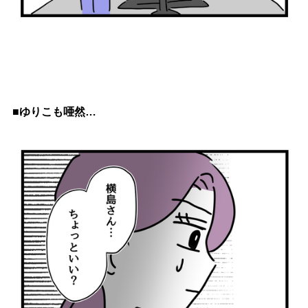
■ゆりこも唖然…