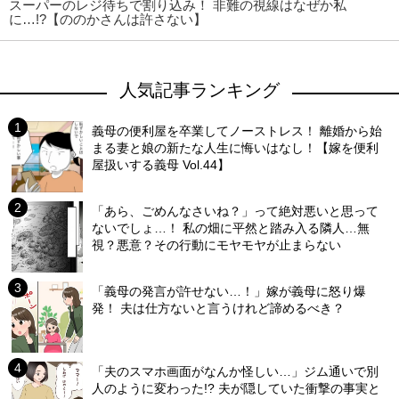
スーパーのレジ待ちで割り込み！ 非難の視線はなぜか私
に…!?【ののかさんは許さない】
人気記事ランキング
義母の便利屋を卒業してノーストレス！ 離婚から始
まる妻と娘の新たな人生に悔いはなし！【嫁を便利
屋扱いする義母 Vol.44】
「あら、ごめんなさいね？」って絶対悪いと思って
ないでしょ…！ 私の畑に平然と踏み入る隣人…無
視？悪意？その行動にモヤモヤが止まらない
「義母の発言が許せない…！」嫁が義母に怒り爆
発！ 夫は仕方ないと言うけれど諦めるべき？
「夫のスマホ画面がなんか怪しい…」ジム通いで別
人のように変わった!? 夫が隠していた衝撃の事実と