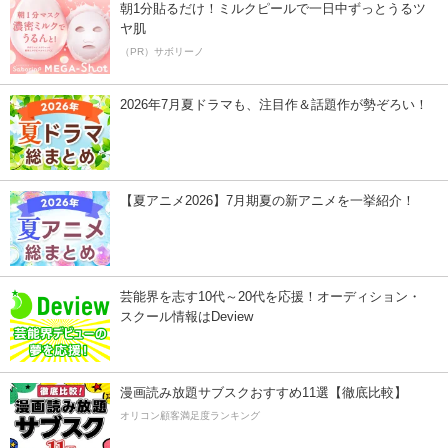
朝1分貼るだけ！ミルクピールで一日中ずっとうるツ
ヤ肌
（PR）サボリーノ
2026年7月夏ドラマも、注目作＆話題作が勢ぞろい！
【夏アニメ2026】7月期夏の新アニメを一挙紹介！
芸能界を志す10代～20代を応援！オーディション・
スクール情報はDeview
漫画読み放題サブスクおすすめ11選【徹底比較】
オリコン顧客満足度ランキング