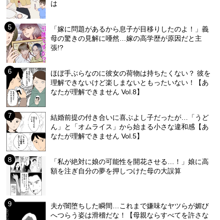
は
「嫁に問題があるから息子が目移りしたのよ！」義
母の驚きの見解に唖然…嫁の高学歴が原因だと主
張!?
ほぼ手ぶらなのに彼女の荷物は持ちたくない？ 彼を
理解できないけど楽しまないともったいない！【あ
なたが理解できません Vol.8】
結婚前提の付き合いに喜ぶよし子だったが…「うど
ん」と「オムライス」から始まる小さな違和感【あ
なたが理解できません Vol.5】
「私が絶対に娘の可能性を開花させる…！」娘に高
額を注ぎ自分の夢を押しつけた母の大誤算
夫が闇堕ちした瞬間…これまで嫌味なヤツらが媚び
へつらう姿は滑稽だな！【母親ならすべてを許さな