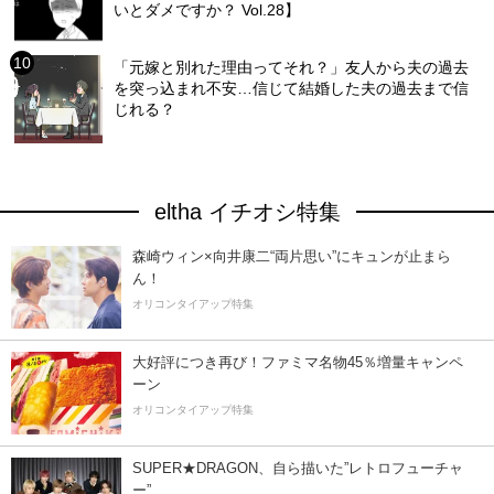
いとダメですか？ Vol.28】
「元嫁と別れた理由ってそれ？」友人から夫の過去
を突っ込まれ不安…信じて結婚した夫の過去まで信
じれる？
eltha イチオシ特集
森崎ウィン×向井康二“両片思い”にキュンが止まら
ん！
オリコンタイアップ特集
大好評につき再び！ファミマ名物45％増量キャンペ
ーン
オリコンタイアップ特集
SUPER★DRAGON、自ら描いた”レトロフューチャ
ー”