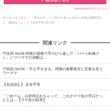
sponsored by 求人ボックス
ホーム
>
エンタメ
＞ 「辞めます」しわ寄せを食らい続けた同僚の退職宣言
に、職場はパニック【女女平等 Vol.55】
関連リンク
??次回 Vol.56 同僚の退職で手のひら返し!? 「パート転換ナ
シ」にワーママの決断は…
??前回 Vol.54 「不公平すぎる」同僚の衝撃発言に言葉を失う
ワーママ
【全話読む】 女女平等
「ごめーん、お財布忘れちゃって」 これがママ友の手口だっ
たとは…【ママ友の財布】