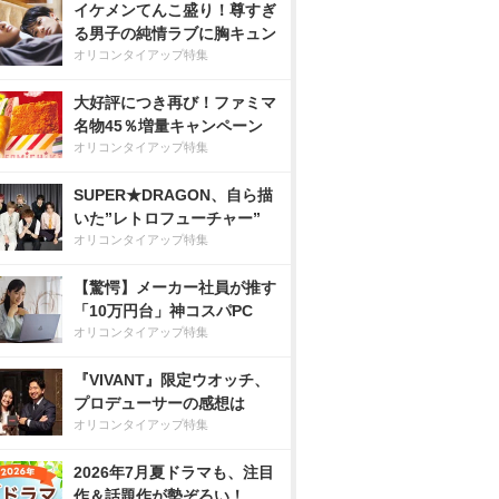
イケメンてんこ盛り！尊すぎ
る男子の純情ラブに胸キュン
オリコンタイアップ特集
大好評につき再び！ファミマ
名物45％増量キャンペーン
オリコンタイアップ特集
SUPER★DRAGON、自ら描
いた”レトロフューチャー”
オリコンタイアップ特集
【驚愕】メーカー社員が推す
「10万円台」神コスパPC
オリコンタイアップ特集
『VIVANT』限定ウオッチ、
プロデューサーの感想は
オリコンタイアップ特集
2026年7月夏ドラマも、注目
作＆話題作が勢ぞろい！