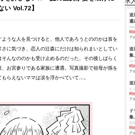
求
 Vol.72】
送
週
co
時給
アル
すような人を見つけると、他人であろうとののかは首を
常さに気づき、恋人の辻森にだけは知られまいとしてい
送
集
はそんなののかも受け止めるのだった。その後しばらく
ユ
時給
日、お宮参りである家族に遭遇。写真撮影で祖母が孫を
アル
てもらえないママは涙を浮かべていて…。
送
ヒ
時給
アル
ド
集
生
時給
アル