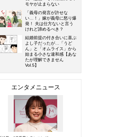
モヤが止まらない
「義母の発言が許せな
い…！」嫁が義母に怒り爆
発！ 夫は仕方ないと言う
けれど諦めるべき？
結婚前提の付き合いに喜ぶ
よし子だったが…「うど
ん」と「オムライス」から
始まる小さな違和感【あな
たが理解できません
Vol.5】
エンタメニュース