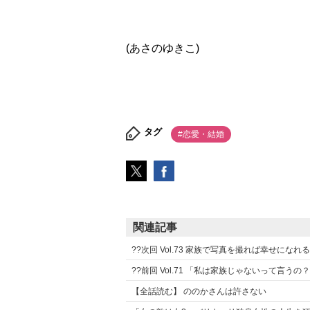
(あさのゆきこ)
タグ
#恋愛・結婚
関連記事
??次回 Vol.73 家族で写真を撮れば幸せに
??前回 Vol.71 「私は家族じゃないって言
【全話読む】 ののかさんは許さない