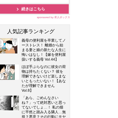
続きはこちら
sponsored by 求人ボックス
人気記事ランキング
義母の便利屋を卒業してノ
ーストレス！ 離婚から始
まる妻と娘の新たな人生に
悔いはなし！【嫁を便利屋
扱いする義母 Vol.44】
ほぼ手ぶらなのに彼女の荷
物は持ちたくない？ 彼を
理解できないけど楽しまな
いともったいない！【あな
たが理解できません
Vol.8】
「あら、ごめんなさい
ね？」って絶対悪いと思っ
てないでしょ…！ 私の畑
に平然と踏み入る隣人…無
視？悪意？その行動にモヤ