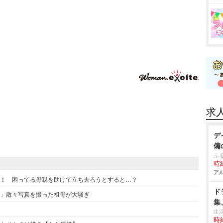
求
デ
備
ふ
時給
アル
なれる！ 困ってる母親を助けて立ち去ろうとすると…？
ド
うの？」散々写真を撮った祖母が大騒ぎ
集
生
時給