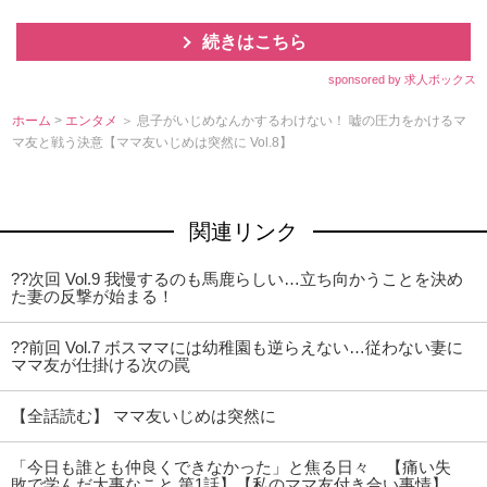
続きはこちら
sponsored by 求人ボックス
ホーム
>
エンタメ
＞ 息子がいじめなんかするわけない！ 嘘の圧力をかけるマ
マ友と戦う決意【ママ友いじめは突然に Vol.8】
関連リンク
??次回 Vol.9 我慢するのも馬鹿らしい…立ち向かうことを決め
た妻の反撃が始まる！
??前回 Vol.7 ボスママには幼稚園も逆らえない…従わない妻に
ママ友が仕掛ける次の罠
【全話読む】 ママ友いじめは突然に
「今日も誰とも仲良くできなかった」と焦る日々 【痛い失
敗で学んだ大事なこと 第1話】【私のママ友付き合い事情】