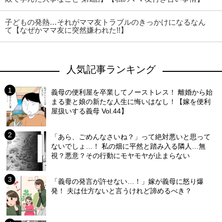
子どもの発熱…それがママ友トラブルのきっかけになるなん
て【なぜかママ友に突然嫌われた!!】
人気記事ランキング
義母の便利屋を卒業してノーストレス！ 離婚から始
まる妻と娘の新たな人生に悔いはなし！【嫁を便利
屋扱いする義母 Vol.44】
「あら、ごめんなさいね？」って絶対悪いと思って
ないでしょ…！ 私の畑に平然と踏み入る隣人…無
視？悪意？その行動にモヤモヤが止まらない
「義母の発言が許せない…！」嫁が義母に怒り爆
発！ 夫は仕方ないと言うけれど諦めるべき？