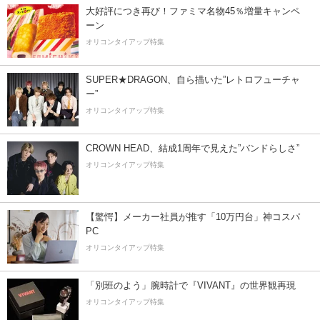
大好評につき再び！ファミマ名物45％増量キャンペ
ーン
オリコンタイアップ特集
SUPER★DRAGON、自ら描いた”レトロフューチャ
ー”
オリコンタイアップ特集
CROWN HEAD、結成1周年で見えた”バンドらしさ”
オリコンタイアップ特集
【驚愕】メーカー社員が推す「10万円台」神コスパ
PC
オリコンタイアップ特集
「別班のよう」腕時計で『VIVANT』の世界観再現
オリコンタイアップ特集