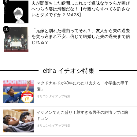
夫が闇堕ちした瞬間…これまで嫌味なヤツらが媚び
へつらう姿は滑稽だな！【母親ならすべてを許さな
いとダメですか？ Vol.28】
「元嫁と別れた理由ってそれ？」友人から夫の過去
を突っ込まれ不安…信じて結婚した夫の過去まで信
じれる？
eltha イチオシ特集
マクドナルドが40年にわたり支える「小学生の甲子
園」
オリコンタイアップ特集
イケメンてんこ盛り！尊すぎる男子の純情ラブに胸
キュン
オリコンタイアップ特集