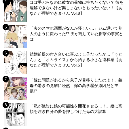
ほぼ手ぶらなのに彼女の荷物は持ちたくない？ 彼を
理解できないけど楽しまないともったいない！【あ
なたが理解できません Vol.8】
「夫のスマホ画面がなんか怪しい…」ジム通いで別
人のように変わった!? 夫が隠していた衝撃の事実と
は
結婚前提の付き合いに喜ぶよし子だったが…「うど
ん」と「オムライス」から始まる小さな違和感【あ
なたが理解できません Vol.5】
「嫁に問題があるから息子が目移りしたのよ！」義
母の驚きの見解に唖然…嫁の高学歴が原因だと主
張!?
「私が絶対に娘の可能性を開花させる…！」娘に高
額を注ぎ自分の夢を押しつけた母の大誤算