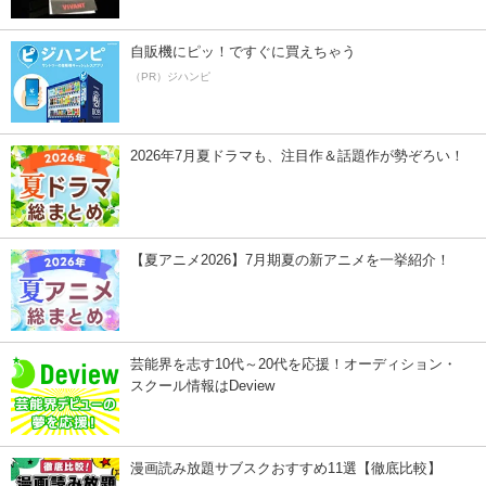
自販機にピッ！ですぐに買えちゃう
（PR）ジハンピ
2026年7月夏ドラマも、注目作＆話題作が勢ぞろい！
【夏アニメ2026】7月期夏の新アニメを一挙紹介！
芸能界を志す10代～20代を応援！オーディション・
スクール情報はDeview
漫画読み放題サブスクおすすめ11選【徹底比較】