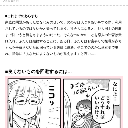
2025-09-16
■これまでのあらすじ
家庭に問題があった幼なじみのせいで、ののかは人づきあいをする際、利用
されているのではないかと疑ってしまう。社会人になると、他人同士の搾取
まで防ごうと街をさまようのだった。そんなののかのことを恋人の辻森は受
け入れ、ふたりは結婚することに。ある日、ふたりはお宮参りで祖母が赤ち
ゃんを手放さないため困っている夫婦に遭遇。そこでののかは巫女姿で現
れ、祖母に「あなたによくないものが見えます」と言い…。
■良くないものを回避するには…