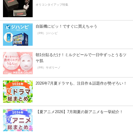
オリコンタイアップ特集
自販機にピッ！ですぐに買えちゃう
（PR）ジハンピ
朝1分貼るだけ！ミルクピールで一日中ずっとうるツ
ヤ肌
（PR）サボリーノ
2026年7月夏ドラマも、注目作＆話題作が勢ぞろい！
【夏アニメ2026】7月期夏の新アニメを一挙紹介！