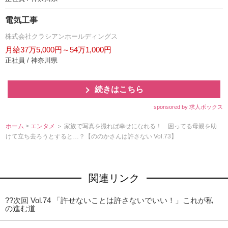
電気工事
株式会社クラシアンホールディングス
月給37万5,000円～54万1,000円
正社員 / 神奈川県
続きはこちら
sponsored by 求人ボックス
ホーム
>
エンタメ
＞ 家族で写真を撮れば幸せになれる！ 困ってる母親を助
けて立ち去ろうとすると…？【ののかさんは許さない Vol.73】
関連リンク
??次回 Vol.74 「許せないことは許さないでいい！」これが私
の進む道