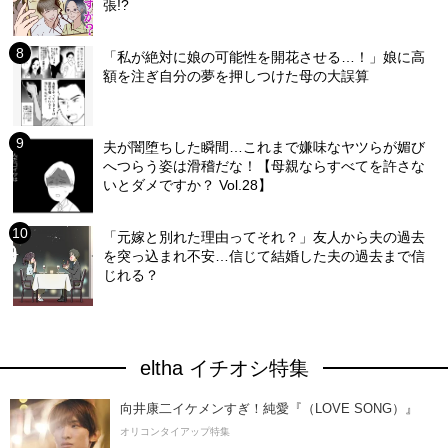
張!?
「私が絶対に娘の可能性を開花させる…！」娘に高
額を注ぎ自分の夢を押しつけた母の大誤算
夫が闇堕ちした瞬間…これまで嫌味なヤツらが媚び
へつらう姿は滑稽だな！【母親ならすべてを許さな
いとダメですか？ Vol.28】
「元嫁と別れた理由ってそれ？」友人から夫の過去
を突っ込まれ不安…信じて結婚した夫の過去まで信
じれる？
eltha イチオシ特集
向井康二イケメンすぎ！純愛『（LOVE SONG）』
オリコンタイアップ特集