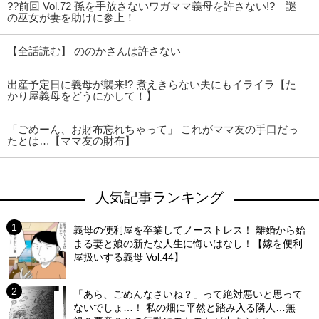
??前回 Vol.72 孫を手放さないワガママ義母を許さない!? 謎
の巫女が妻を助けに参上！
【全話読む】 ののかさんは許さない
出産予定日に義母が襲来!? 煮えきらない夫にもイライラ【た
かり屋義母をどうにかして！】
「ごめーん、お財布忘れちゃって」 これがママ友の手口だっ
たとは…【ママ友の財布】
人気記事ランキング
義母の便利屋を卒業してノーストレス！ 離婚から始
まる妻と娘の新たな人生に悔いはなし！【嫁を便利
屋扱いする義母 Vol.44】
「あら、ごめんなさいね？」って絶対悪いと思って
ないでしょ…！ 私の畑に平然と踏み入る隣人…無