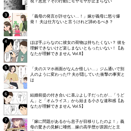
視？悪意？その行動にモヤモヤが止まらない
「義母の発言が許せない…！」嫁が義母に怒り爆
発！ 夫は仕方ないと言うけれど諦めるべき？
ほぼ手ぶらなのに彼女の荷物は持ちたくない？ 彼を
理解できないけど楽しまないともったいない！【あ
なたが理解できません Vol.8】
「夫のスマホ画面がなんか怪しい…」ジム通いで別
人のように変わった!? 夫が隠していた衝撃の事実と
は
結婚前提の付き合いに喜ぶよし子だったが…「うど
ん」と「オムライス」から始まる小さな違和感【あ
なたが理解できません Vol.5】
「嫁に問題があるから息子が目移りしたのよ！」義
母の驚きの見解に唖然…嫁の高学歴が原因だと主