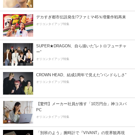
デカすぎ都市伝説発生!?ファミマ45％増量作戦再来
オリコンタイアップ特集
SUPER★DRAGON、自ら描いた”レトロフューチャ
ー”
オリコンタイアップ特集
CROWN HEAD、結成1周年で見えた”バンドらしさ”
オリコンタイアップ特集
【驚愕】メーカー社員が推す「10万円台」神コスパ
PC
オリコンタイアップ特集
「別班のよう」腕時計で『VIVANT』の世界観再現