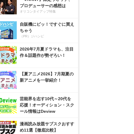
プロデューサーの感想は
オリコンタイアップ特集
自販機にピッ！ですぐに買え
ちゃう
（PR）ジハンピ
2026年7月夏ドラマも、注目
作＆話題作が勢ぞろい！
【夏アニメ2026】7月期夏の
新アニメを一挙紹介！
芸能界を志す10代～20代を
応援！オーディション・スク
ール情報はDeview
漫画読み放題サブスクおすす
め11選【徹底比較】