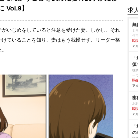
Vol.9】
求
無
子がいじめをしていると注意を受けた妻。しかし、それ
ミ
住
かけていることを知り、妻はもう我慢せず、リーダー格
時給
アル
た。
「
須
株
ー
時給
アル
歯
北
時給
アル
「
の