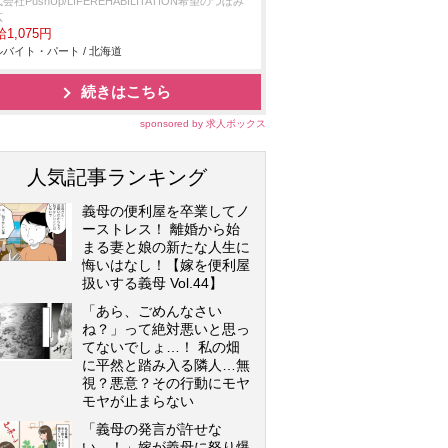
会社PushUp/LIFEREHABILITATION希望のつぼみ
広
1,075円
バイト・パート / 北海道
続きはこちら
sponsored by 求人ボックス
人気記事ランキング
義母の便利屋を卒業してノ
ーストレス！ 離婚から始
まる妻と娘の新たな人生に
悔いはなし！【嫁を便利屋
扱いする義母 Vol.44】
「あら、ごめんなさい
ね？」って絶対悪いと思っ
てないでしょ…！ 私の畑
に平然と踏み入る隣人…無
視？悪意？その行動にモヤ
モヤが止まらない
「義母の発言が許せな
い…！」嫁が義母に怒り爆