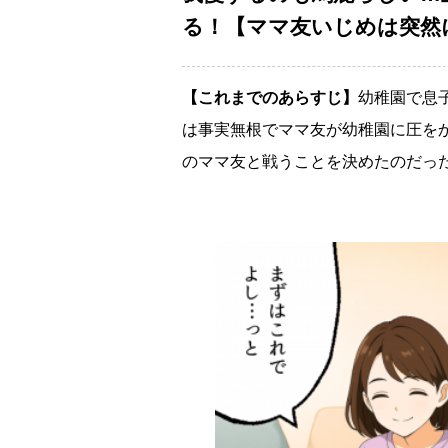
る！【ママ友いじめは突然に 
【これまでのあらすじ】
幼稚園で息
は事実無根でママ友が幼稚園に圧を
のママ友と戦うことを決めたのだっ