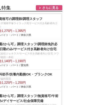
人特集
さらに見る
資格可の調理師/調理スタッフ
モザ湘南平塚ライラック苑サービス付き高齢者向け
宅
1,275円～1,395円
バイト・パート / 神奈川県
週2から可」調理スタッフ/調理師免許必
/日勤のみ/サービス付き高齢者向け住宅
式会社ジェネラス/サービス付き高齢者向け住宅 スワ
ヴ植田一本松
1,140円～1,190円
バイト・パート / 愛知県
科助手/扶養内勤務OK・ブランクOK
野歯科医院
1,225円～1,250円
バイト・パート / 神奈川県
週3から可」調理スタッフ/無資格可/午前
み/デイサービス/社会保障完備