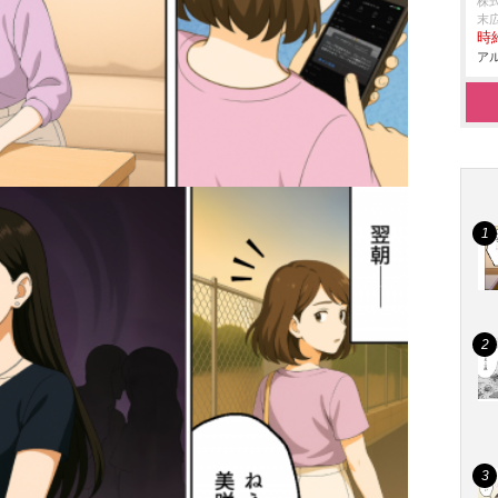
株式
末
時給
アル