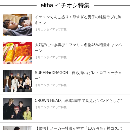
eltha イチオシ特集
イケメンてんこ盛り！尊すぎる男子の純情ラブに胸
キュン
オリコンタイアップ特集
大好評につき再び！ファミマ名物45％増量キャンペ
ーン
オリコンタイアップ特集
SUPER★DRAGON、自ら描いた”レトロフューチャ
ー”
オリコンタイアップ特集
CROWN HEAD、結成1周年で見えた”バンドらしさ”
オリコンタイアップ特集
【驚愕】メーカー社員が推す「10万円台」神コスパ