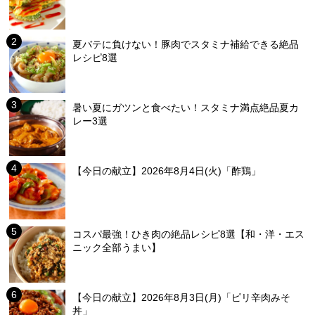
夏バテに負けない！豚肉でスタミナ補給できる絶品
レシピ8選
暑い夏にガツンと食べたい！スタミナ満点絶品夏カ
レー3選
【今日の献立】2026年8月4日(火)「酢鶏」
コスパ最強！ひき肉の絶品レシピ8選【和・洋・エス
ニック全部うまい】
【今日の献立】2026年8月3日(月)「ピリ辛肉みそ
丼」