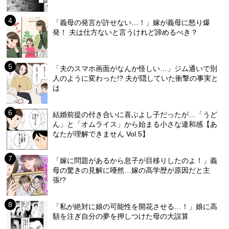
「義母の発言が許せない…！」嫁が義母に怒り爆
発！ 夫は仕方ないと言うけれど諦めるべき？
「夫のスマホ画面がなんか怪しい…」ジム通いで別
人のように変わった!? 夫が隠していた衝撃の事実と
は
結婚前提の付き合いに喜ぶよし子だったが…「うど
ん」と「オムライス」から始まる小さな違和感【あ
なたが理解できません Vol.5】
「嫁に問題があるから息子が目移りしたのよ！」義
母の驚きの見解に唖然…嫁の高学歴が原因だと主
張!?
「私が絶対に娘の可能性を開花させる…！」娘に高
額を注ぎ自分の夢を押しつけた母の大誤算