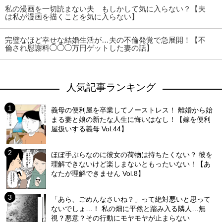
私の漫画を一切読まない夫 もしかして気に入らない？【夫
は私が漫画を描くことを気に入らない】
完璧なほど幸せな結婚生活が…夫の不倫発覚で急展開！【不
倫され慰謝料◯◯◯万円ゲットした妻の話】
人気記事ランキング
義母の便利屋を卒業してノーストレス！ 離婚から始
まる妻と娘の新たな人生に悔いはなし！【嫁を便利
屋扱いする義母 Vol.44】
ほぼ手ぶらなのに彼女の荷物は持ちたくない？ 彼を
理解できないけど楽しまないともったいない！【あ
なたが理解できません Vol.8】
「あら、ごめんなさいね？」って絶対悪いと思って
ないでしょ…！ 私の畑に平然と踏み入る隣人…無
視？悪意？その行動にモヤモヤが止まらない