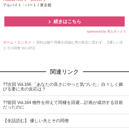
アルバイト・パート / 東京都
続きはこちら
sponsored by 求人ボックス
ホーム
>
エンタメ
＞ 契約は嘘!? 同棲を目論む男の執念に思わず…【優しい夫
とその同僚 Vol.165】
関連リンク
??次回 Vol.166 「あなたの良さにやっと気づいた」白々しく媚
びる妻に夫の反応は？
??前回 Vol.164 物件を抑えて同棲を回避…計画が成功する目前
だったのに
【全話読む】 優しい夫とその同僚