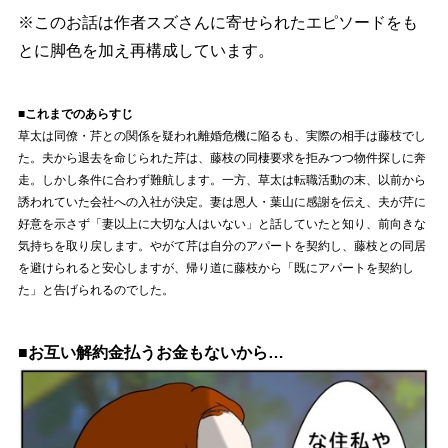
※このお話は作者スズさんに寄せられたエピソードをも
とに脚色を加え再構成しています。
■これまでのあらすじ
草太は同僚・芹との関係を疑われ離婚危機に陥るも、実際の相手は藤枝でし
た。夫から退去を命じられた芹は、藤枝の同棲要求を拒みつつ物件探しに奔
走。しかし条件に合わず難航します。一方、草太は転職活動の末、以前から
誘われていた会社への入社が決定。妻は恩人・葉山に感謝を伝え、夫が芹に
好意を示さず「妻以上に大切な人はいない」と話していたと知り、前向きな
気持ちを取り戻します。やがて芹は自分のアパートを契約し、藤枝との同居
を避けられると安心しますが、帰り道に藤枝から「既にアパートを契約し
た」と告げられるのでした。
■お互い解約金払うお金もないから…