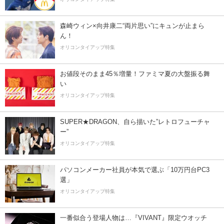
森崎ウィン×向井康二“両片思い”にキュンが止まら
ん！
オリコンタイアップ特集
お値段そのまま45％増量！ファミマ夏の大盤振る舞
い
オリコンタイアップ特集
SUPER★DRAGON、自ら描いた”レトロフューチャ
ー”
オリコンタイアップ特集
パソコンメーカー社員が本気で選ぶ「10万円台PC3
選」
オリコンタイアップ特集
一番似合う登場人物は…『VIVANT』限定ウオッチ