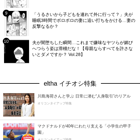
「うるさいから子どもを連れて外に行って？」夫が
睡眠3時間でボロボロの妻に追い打ちをかける…妻の
反撃なるか？
夫が闇堕ちした瞬間…これまで嫌味なヤツらが媚び
へつらう姿は滑稽だな！【母親ならすべてを許さな
いとダメですか？ Vol.28】
eltha イチオシ特集
川島海荷さんと学ぶ 日常に潜む“人身取引”のリアル
オリコンタイアップ特集
マクドナルドが40年にわたり支える「小学生の甲子
園」
オリコンタイアップ特集