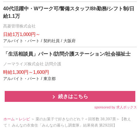
40代活躍中・Wワーク可/警備スタッフ/8h勤務/シフト制/日
給1.1万
髙菱管理株式会社
日給1万1,000円～
アルバイト・パート / 契約社員 / 大阪府
「生活相談員」パート/訪問介護ステーション/社会福祉士
ノーマライズ株式会社 訪問介護
時給1,300円～1,600円
アルバイト・パート / 東京都
続きはこちら
sponsored by 求人ボックス
ホーム
>
レシピ
＞ 栗のお菓子で好きなのどれ？＜回答数 38,397票＞【教え
て！ みんなの衣食住「みんなの暮らし調査隊」結果発表 第292回】