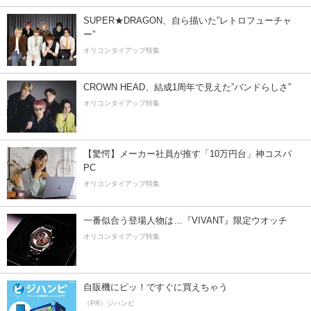
SUPER★DRAGON、自ら描いた”レトロフューチャ
ー”
オリコンタイアップ特集
CROWN HEAD、結成1周年で見えた”バンドらしさ”
オリコンタイアップ特集
【驚愕】メーカー社員が推す「10万円台」神コスパ
PC
オリコンタイアップ特集
一番似合う登場人物は…『VIVANT』限定ウオッチ
オリコンタイアップ特集
自販機にピッ！ですぐに買えちゃう
（PR）ジハンピ