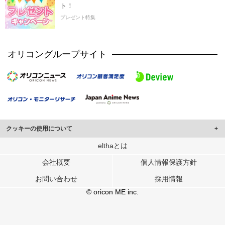
ト！
プレゼント特集
オリコングループサイト
クッキーの使用について
このサイトでは Cookie を使用して、ユーザーに合わせたコンテンツや広告の
elthaとは
表示、ソーシャル メディア機能の提供、広告の表示回数やクリック数の測定を
会社概要
個人情報保護方針
行っています。
また、ユーザーによるサイトの利用状況についても情報を収集し、ソーシャル
お問い合わせ
採用情報
メディアや広告配信、データ解析の各パートナーに提供しています。
各パートナーは、この情報とユーザーが各パートナーに提供した他の情報や、
© oricon ME inc.
ユーザーが各パートナーのサービスを使用したときに収集した他の情報を組み
合わせて使用することがあります。