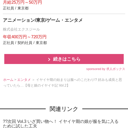
月給25万円～50万円
正社員 / 東京都
アニメーション/東京/ゲーム・エンタメ
株式会社エクスジール
年収400万円～720万円
正社員 / 契約社員 / 東京都
続きはこちら
sponsored by 求人ボックス
ホーム
>
エンタメ
＞ イヤイヤ期の始まりは服へのこだわり!? 好みも成長と思
っていたら…【母と娘のイヤイヤ記 Vol.2】
関連リンク
??次回 Vol.3 いざ買い物へ！ イヤイヤ期の娘が服を気に入る
ために試した工夫