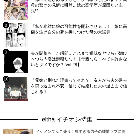
母の驚きの見解に唖然…嫁の高学歴が原因だと主
張!?
「私が絶対に娘の可能性を開花させる…！」娘に高
額を注ぎ自分の夢を押しつけた母の大誤算
夫が闇堕ちした瞬間…これまで嫌味なヤツらが媚び
へつらう姿は滑稽だな！【母親ならすべてを許さな
いとダメですか？ Vol.28】
「元嫁と別れた理由ってそれ？」友人から夫の過去
を突っ込まれ不安…信じて結婚した夫の過去まで信
じれる？
eltha イチオシ特集
イケメンてんこ盛り！尊すぎる男子の純情ラブに胸