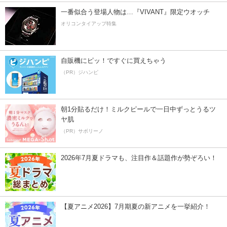
一番似合う登場人物は…『VIVANT』限定ウオッチ
オリコンタイアップ特集
自販機にピッ！ですぐに買えちゃう
（PR）ジハンピ
朝1分貼るだけ！ミルクピールで一日中ずっとうるツ
ヤ肌
（PR）サボリーノ
2026年7月夏ドラマも、注目作＆話題作が勢ぞろい！
【夏アニメ2026】7月期夏の新アニメを一挙紹介！