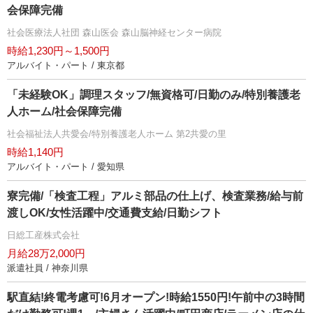
会保障完備
社会医療法人社団 森山医会 森山脳神経センター病院
時給1,230円～1,500円
アルバイト・パート / 東京都
「未経験OK」調理スタッフ/無資格可/日勤のみ/特別養護老
人ホーム/社会保障完備
社会福祉法人共愛会/特別養護老人ホーム 第2共愛の里
時給1,140円
アルバイト・パート / 愛知県
寮完備/「検査工程」アルミ部品の仕上げ、検査業務/給与前
渡しOK/女性活躍中/交通費支給/日勤シフト
日総工産株式会社
月給28万2,000円
派遣社員 / 神奈川県
駅直結!終電考慮可!6月オープン!時給1550円!午前中の3時間