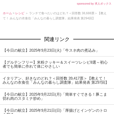
sponsored by 求人ボックス
ホーム
>
レシピ
＞ ランチで食べたいのはどれ？＜回答数 38,688票＞【教え
て！ みんなの衣食住「みんなの暮らし調査隊」結果発表 第294回】
関連リンク
【今日の献立】2025年9月23日(火)「牛スネ肉の煮込み」
【グルテンフリー】米粉クッキー＆スイーツレシピ8選～初心
者でも簡単に作れて体にやさしい
イタリアン、好きなのどれ？＜回答数 39,417票＞【教えて！
みんなの衣食住「みんなの暮らし調査隊」結果発表 第297回】
【今日の献立】2025年9月22日(月)「簡単すぐできる！豚こま
切れ肉のスタミナ炒め」
【今日の献立】2025年9月21日(日)「厚揚げとインゲンのトロ