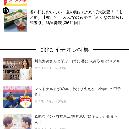
暑い日においしい「夏の麺」について大調査！（ま
とめ）【教えて！ みんなの衣食住「みんなの暮らし
調査隊」結果発表 第611回】
eltha イチオシ特集
川島海荷さんと学ぶ 日常に潜む“人身取引”のリアル
オリコンタイアップ特集
マクドナルドが40年にわたり支える「小学生の甲子
園」
オリコンタイアップ特集
森崎ウィン×向井康二“両片思い”にキュンが止まら
ん！
オリコンタイアップ特集