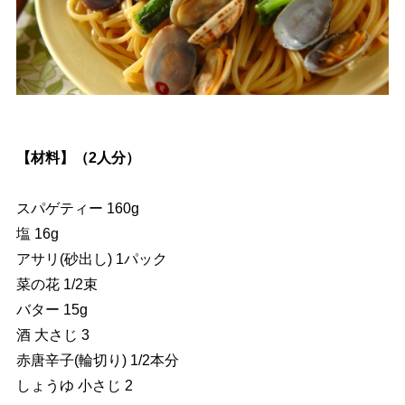
【材料】（2人分）
スパゲティー 160g
塩 16g
アサリ(砂出し) 1パック
菜の花 1/2束
バター 15g
酒 大さじ 3
赤唐辛子(輪切り) 1/2本分
しょうゆ 小さじ 2