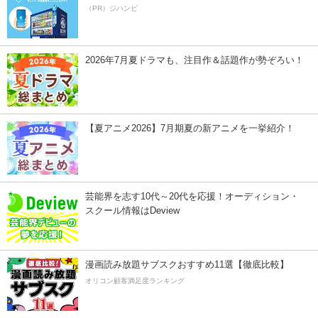
（PR）ジハンピ
2026年7月夏ドラマも、注目作＆話題作が勢ぞろい！
【夏アニメ2026】7月期夏の新アニメを一挙紹介！
芸能界を志す10代～20代を応援！オーディション・
スクール情報はDeview
漫画読み放題サブスクおすすめ11選【徹底比較】
オリコン顧客満足度ランキング