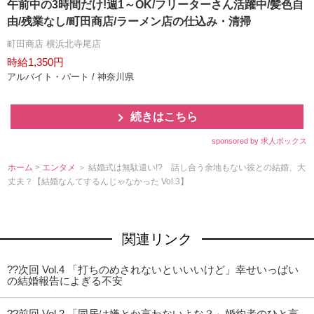
午前中の3時間だけ!週1～OK/フリーターさん活躍中/髪色自
由/残業なし/町田商店/ラーメン店の仕込み・清掃
町田商店 横浜北寺尾店
時給1,350円
アルバイト・パート / 神奈川県
続きはこちら
sponsored by 求人ボックス
ホーム
>
エンタメ
＞ 結婚式は無駄遣い!? 話し合う余地もない彼との結婚、大
丈夫？【結婚なんてするんじゃなかった Vol.3】
関連リンク
??次回 Vol.4 「打ちのめされないといいいけど」幸せいっぱい
の結婚報告によぎる不安
??前回 Vol.2 「同居は嫌とか言わないよな？」婚約者のひと言