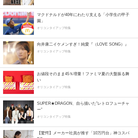
マクドナルドが40年にわたり支える「小学生の甲子
園」
オリコンタイアップ特集
向井康二イケメンすぎ！純愛『（LOVE SONG）』
オリコンタイアップ特集
お値段そのまま45％増量！ファミマ夏の大盤振る舞
い
オリコンタイアップ特集
SUPER★DRAGON、自ら描いた”レトロフューチャ
ー”
オリコンタイアップ特集
【驚愕】メーカー社員が推す「10万円台」神コスパ