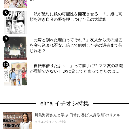
「私が絶対に娘の可能性を開花させる…！」娘に高
額を注ぎ自分の夢を押しつけた母の大誤算
「元嫁と別れた理由ってそれ？」友人から夫の過去
を突っ込まれ不安…信じて結婚した夫の過去まで信
じれる？
「自転車借りたよ～！」って勝手に!? ママ友の常識
が理解できない！ 次に貸してと言ってきたのは…
eltha イチオシ特集
川島海荷さんと学ぶ 日常に潜む“人身取引”のリアル
オリコンタイアップ特集