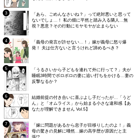
「あら、ごめんなさいね？」って絶対悪いと思って
ないでしょ…！ 私の畑に平然と踏み入る隣人…無
視？悪意？その行動にモヤモヤが止まらない
「義母の発言が許せない…！」嫁が義母に怒り爆
発！ 夫は仕方ないと言うけれど諦めるべき？
「うるさいから子どもを連れて外に行って？」夫が
睡眠3時間でボロボロの妻に追い打ちをかける…妻の
反撃なるか？
結婚前提の付き合いに喜ぶよし子だったが…「うど
ん」と「オムライス」から始まる小さな違和感【あ
なたが理解できません Vol.5】
「嫁に問題があるから息子が目移りしたのよ！」義
母の驚きの見解に唖然…嫁の高学歴が原因だと主
張!?