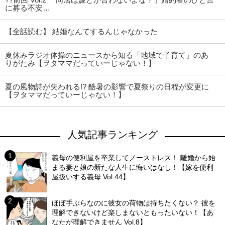
に募る不安…
【全話読む】 結婚なんてするんじゃなかった
夏休みラジオ体操のニュースから知る「地域で子育て」のあ
りがたみ【ヲタママだっていーじゃない！】
夏の風物詩が失われる!? 酷暑の影響で夏祭りの日程が変更に
【ヲタママだっていーじゃない！】
人気記事ランキング
義母の便利屋を卒業してノーストレス！ 離婚から始
まる妻と娘の新たな人生に悔いはなし！【嫁を便利
屋扱いする義母 Vol.44】
ほぼ手ぶらなのに彼女の荷物は持ちたくない？ 彼を
理解できないけど楽しまないともったいない！【あ
なたが理解できません Vol.8】