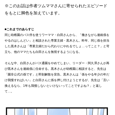
※このお話は作者ツムママさんに寄せられたエピソード
をもとに脚色を加えています。
■これまでのあらすじ
同じ幼稚園のバス停を使うワーママ・白田さんから、「働きながら連絡係を
るのはしんどい」と相談された専業主婦・黒木さん。昨年、同じ係を担当
した黒木さんは「専業主婦だから代わりにやれるでしょ…ってこと？」と苛
立ち、他のママたちも白田さんを無視するようになる。
そんな中、白田さんがバス通園をやめてしまい、リーダー・阿久澤さんが再
び黒木さんを連絡係に任命する。黒木さんが幼稚園に相談すると、先生は
「園非公式の係です」と即刻解散を宣告。黒木さんは「係をやる年少の年だ
け我慢すればいい」と白田さんに係を押し付けようとするが、先生は「言い
換えるなら、1年も我慢しないといけないってことですよね？」と返し
て…。