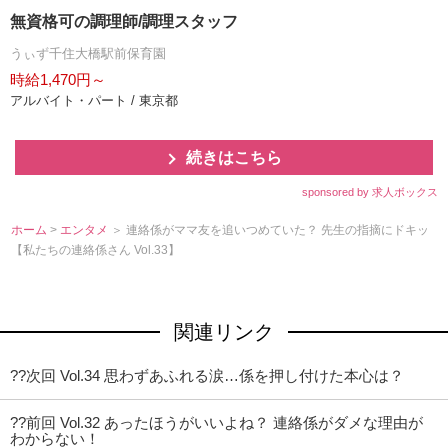
無資格可の調理師/調理スタッフ
うぃず千住大橋駅前保育園
時給1,470円～
アルバイト・パート / 東京都
続きはこちら
sponsored by 求人ボックス
ホーム
>
エンタメ
＞ 連絡係がママ友を追いつめていた？ 先生の指摘にドキッ
【私たちの連絡係さん Vol.33】
関連リンク
??次回 Vol.34 思わずあふれる涙…係を押し付けた本心は？
??前回 Vol.32 あったほうがいいよね？ 連絡係がダメな理由が
わからない！