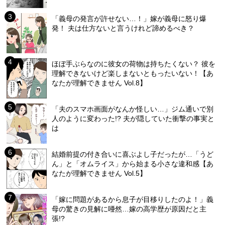
「義母の発言が許せない…！」嫁が義母に怒り爆
発！ 夫は仕方ないと言うけれど諦めるべき？
ほぼ手ぶらなのに彼女の荷物は持ちたくない？ 彼を
理解できないけど楽しまないともったいない！【あ
なたが理解できません Vol.8】
「夫のスマホ画面がなんか怪しい…」ジム通いで別
人のように変わった!? 夫が隠していた衝撃の事実と
は
結婚前提の付き合いに喜ぶよし子だったが…「うど
ん」と「オムライス」から始まる小さな違和感【あ
なたが理解できません Vol.5】
「嫁に問題があるから息子が目移りしたのよ！」義
母の驚きの見解に唖然…嫁の高学歴が原因だと主
張!?