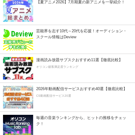
【夏アニメ2026】7月期夏の新アニメを一挙紹介！
芸能界を志す10代～20代を応援！オーディション・
スクール情報はDeview
漫画読み放題サブスクおすすめ11選【徹底比較】
オリコン顧客満足度ランキング
2026年動画配信サービスおすすめ40選【徹底比較】
CS動画配信サービス20選
毎週の音楽ランキングから、ヒットの推移をチェッ
ク！