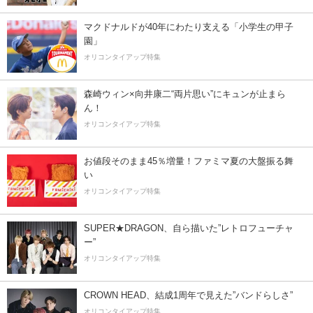
マクドナルドが40年にわたり支える「小学生の甲子
園」
オリコンタイアップ特集
森崎ウィン×向井康二“両片思い”にキュンが止まら
ん！
オリコンタイアップ特集
お値段そのまま45％増量！ファミマ夏の大盤振る舞
い
オリコンタイアップ特集
SUPER★DRAGON、自ら描いた”レトロフューチャ
ー”
オリコンタイアップ特集
CROWN HEAD、結成1周年で見えた”バンドらしさ”
オリコンタイアップ特集