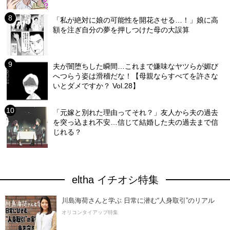
「私が絶対に娘の可能性を開花させる…！」娘に高
額を注ぎ自分の夢を押しつけた母の大誤算
夫が闇堕ちした瞬間…これまで嫌味なヤツらが媚び
へつらう姿は滑稽だな！【母親ならすべてを許さな
いとダメですか？ Vol.28】
「元嫁と別れた理由ってそれ？」友人から夫の過去
を突っ込まれ不安…信じて結婚した夫の過去まで信
じれる？
eltha イチオシ特集
川島海荷さんと学ぶ 日常に潜む“人身取引”のリアル
オリコンタイアップ特集