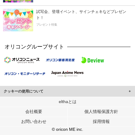
試写会、登壇イベント、サインチェキなどプレゼン
ト！
プレゼント特集
オリコングループサイト
クッキーの使用について
このサイトでは Cookie を使用して、ユーザーに合わせたコンテンツや広告の
elthaとは
表示、ソーシャル メディア機能の提供、広告の表示回数やクリック数の測定を
会社概要
個人情報保護方針
行っています。
また、ユーザーによるサイトの利用状況についても情報を収集し、ソーシャル
お問い合わせ
採用情報
メディアや広告配信、データ解析の各パートナーに提供しています。
各パートナーは、この情報とユーザーが各パートナーに提供した他の情報や、
© oricon ME inc.
ユーザーが各パートナーのサービスを使用したときに収集した他の情報を組み