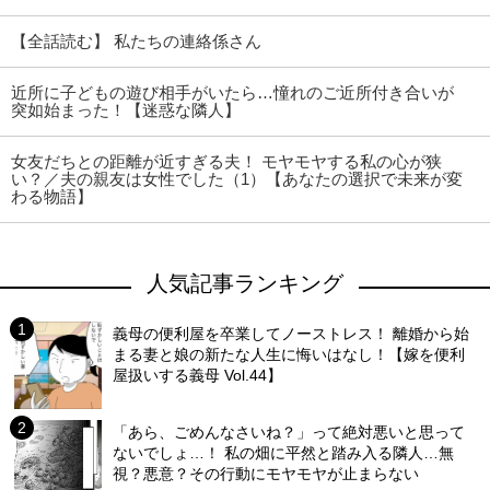
【全話読む】 私たちの連絡係さん
近所に子どもの遊び相手がいたら…憧れのご近所付き合いが
突如始まった！【迷惑な隣人】
女友だちとの距離が近すぎる夫！ モヤモヤする私の心が狭
い？／夫の親友は女性でした（1）【あなたの選択で未来が変
わる物語】
人気記事ランキング
義母の便利屋を卒業してノーストレス！ 離婚から始
まる妻と娘の新たな人生に悔いはなし！【嫁を便利
屋扱いする義母 Vol.44】
「あら、ごめんなさいね？」って絶対悪いと思って
ないでしょ…！ 私の畑に平然と踏み入る隣人…無
視？悪意？その行動にモヤモヤが止まらない