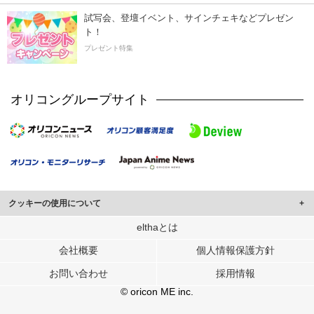
試写会、登壇イベント、サインチェキなどプレゼン
ト！
プレゼント特集
オリコングループサイト
クッキーの使用について
このサイトでは Cookie を使用して、ユーザーに合わせたコンテンツや広告の
elthaとは
表示、ソーシャル メディア機能の提供、広告の表示回数やクリック数の測定を
会社概要
個人情報保護方針
行っています。
また、ユーザーによるサイトの利用状況についても情報を収集し、ソーシャル
お問い合わせ
採用情報
メディアや広告配信、データ解析の各パートナーに提供しています。
各パートナーは、この情報とユーザーが各パートナーに提供した他の情報や、
© oricon ME inc.
ユーザーが各パートナーのサービスを使用したときに収集した他の情報を組み
合わせて使用することがあります。