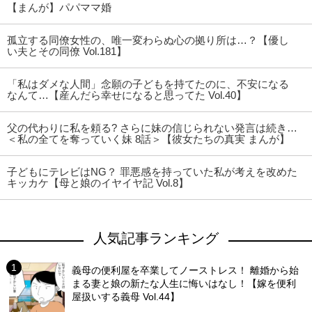
【まんが】パパママ婚
孤立する同僚女性の、唯一変わらぬ心の拠り所は…？【優し
い夫とその同僚 Vol.181】
「私はダメな人間」念願の子どもを持てたのに、不安になる
なんて…【産んだら幸せになると思ってた Vol.40】
父の代わりに私を頼る? さらに妹の信じられない発言は続き…
＜私の全てを奪っていく妹 8話＞【彼女たちの真実 まんが】
子どもにテレビはNG？ 罪悪感を持っていた私が考えを改めた
キッカケ【母と娘のイヤイヤ記 Vol.8】
人気記事ランキング
義母の便利屋を卒業してノーストレス！ 離婚から始
まる妻と娘の新たな人生に悔いはなし！【嫁を便利
屋扱いする義母 Vol.44】