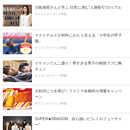
川島海荷さんと学ぶ 日常に潜む“人身取引”のリアル
オリコンタイアップ特集
マクドナルドが40年にわたり支える「小学生の甲子
園」
オリコンタイアップ特集
イケメンてんこ盛り！尊すぎる男子の純情ラブに胸
キュン
オリコンタイアップ特集
大好評につき再び！ファミマ名物45％増量キャンペ
ーン
オリコンタイアップ特集
SUPER★DRAGON、自ら描いた”レトロフューチャ
ー”