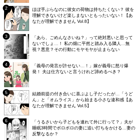
ほぼ手ぶらなのに彼女の荷物は持ちたくない？ 彼を
理解できないけど楽しまないともったいない！【あ
なたが理解できません Vol.8】
「あら、ごめんなさいね？」って絶対悪いと思って
ないでしょ…！ 私の畑に平然と踏み入る隣人…無
視？悪意？その行動にモヤモヤが止まらない
「義母の発言が許せない…！」嫁が義母に怒り爆
発！ 夫は仕方ないと言うけれど諦めるべき？
結婚前提の付き合いに喜ぶよし子だったが…「うど
ん」と「オムライス」から始まる小さな違和感【あ
なたが理解できません Vol.5】
「うるさいから子どもを連れて外に行って？」夫が
睡眠3時間でボロボロの妻に追い打ちをかける…妻の
反撃なるか？