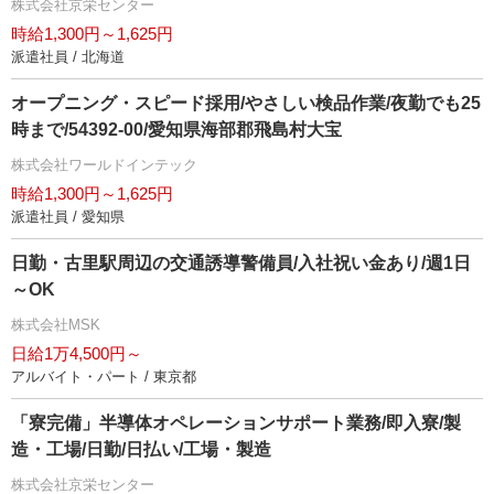
株式会社京栄センター
時給1,300円～1,625円
派遣社員 / 北海道
オープニング・スピード採用/やさしい検品作業/夜勤でも25
時まで/54392-00/愛知県海部郡飛島村大宝
株式会社ワールドインテック
時給1,300円～1,625円
派遣社員 / 愛知県
日勤・古里駅周辺の交通誘導警備員/入社祝い金あり/週1日
～OK
株式会社MSK
日給1万4,500円～
アルバイト・パート / 東京都
「寮完備」半導体オペレーションサポート業務/即入寮/製
造・工場/日勤/日払い/工場・製造
株式会社京栄センター