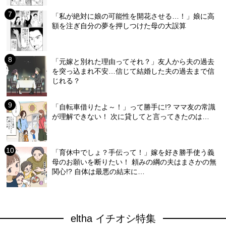
「私が絶対に娘の可能性を開花させる…！」娘に高
額を注ぎ自分の夢を押しつけた母の大誤算
「元嫁と別れた理由ってそれ？」友人から夫の過去
を突っ込まれ不安…信じて結婚した夫の過去まで信
じれる？
「自転車借りたよ～！」って勝手に!? ママ友の常識
が理解できない！ 次に貸してと言ってきたのは…
「育休中でしょ？手伝って！」嫁を好き勝手使う義
母のお願いを断りたい！ 頼みの綱の夫はまさかの無
関心!? 自体は最悪の結末に…
eltha イチオシ特集