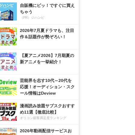
自販機にピッ！ですぐに買え
ちゃう
（PR）ジハンピ
2026年7月夏ドラマも、注目
作＆話題作が勢ぞろい！
【夏アニメ2026】7月期夏の
新アニメを一挙紹介！
芸能界を志す10代～20代を
応援！オーディション・スク
ール情報はDeview
漫画読み放題サブスクおすす
め11選【徹底比較】
オリコン顧客満足度ランキング
2026年動画配信サービスお