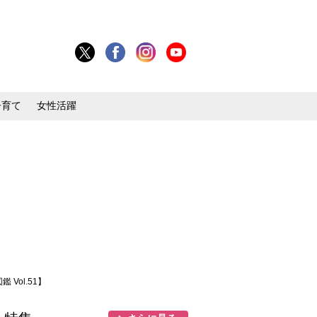
子育て
女性活躍
ol.51】