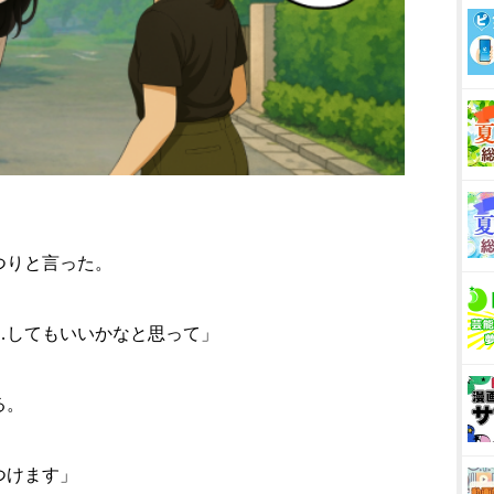
つりと言った。
…してもいいかなと思って」
る。
つけます」