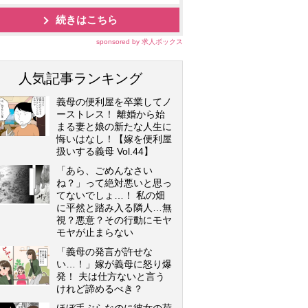
続きはこちら
sponsored by 求人ボックス
人気記事ランキング
義母の便利屋を卒業してノ
ーストレス！ 離婚から始
まる妻と娘の新たな人生に
悔いはなし！【嫁を便利屋
扱いする義母 Vol.44】
「あら、ごめんなさい
ね？」って絶対悪いと思っ
てないでしょ…！ 私の畑
に平然と踏み入る隣人…無
視？悪意？その行動にモヤ
モヤが止まらない
「義母の発言が許せな
い…！」嫁が義母に怒り爆
発！ 夫は仕方ないと言う
けれど諦めるべき？