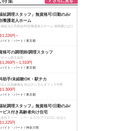
人特集
さらに見る
福祉調理スタッフ」無資格可/日勤のみ/
別養護老人ホーム
会福祉法人共助会/特別養護老人ホーム 福寿園ひばり
丘
1,226円～
バイト・パート / 東京都
資格可の調理師/調理スタッフ
アホーム西五反田
1,260円～1,310円
バイト・パート / 東京都
科助手/未経験OK・駅チカ
療法人社団練廣会 松山デンタルオフィス中野
1,300円
バイト・パート / 東京都
福祉調理スタッフ」無資格可/日勤のみ/
ービス付き高齢者向け住宅
式会社ティー・シー・エス/ケアプロ21いせはら
1,225円
バイト・パート / 神奈川県