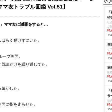
求
マ友トラブル図鑑 Vol.51】
「
特
社
す」ママ友に謝罪をすると…
が
時給
アル
しばらく動けずにいた。
無
ケ
時給
グループ画面。
アル
と既読だけを繰り返してた。
歯
医
時給
アル
る気がした。
「
サ
株
画面に指を走らせた。
時給
アル