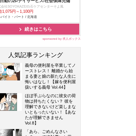
/日勤のみ/デイサービス/社会保障完備
会社SOYOKAZE/白石ケアセンターそよ風
1,075円～1,100円
バイト・パート / 北海道
続きはこちら
sponsored by 求人ボックス
人気記事ランキング
義母の便利屋を卒業してノ
ーストレス！ 離婚から始
まる妻と娘の新たな人生に
悔いはなし！【嫁を便利屋
扱いする義母 Vol.44】
ほぼ手ぶらなのに彼女の荷
物は持ちたくない？ 彼を
理解できないけど楽しまな
いともったいない！【あな
たが理解できません
Vol.8】
「あら、ごめんなさい