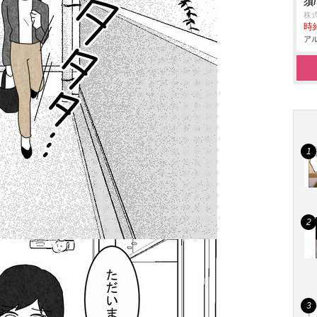
須
株式
時給
アル