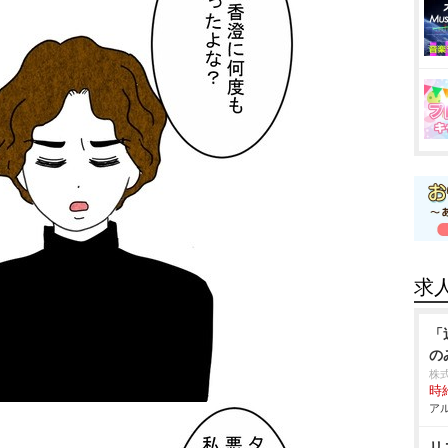
求
「
の
株
時給
アル
リ