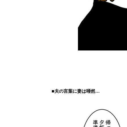
■夫の言葉に妻は唖然…