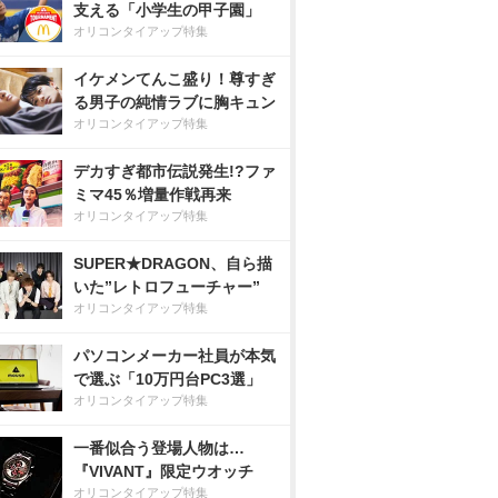
支える「小学生の甲子園」
オリコンタイアップ特集
イケメンてんこ盛り！尊すぎ
る男子の純情ラブに胸キュン
オリコンタイアップ特集
デカすぎ都市伝説発生!?ファ
ミマ45％増量作戦再来
オリコンタイアップ特集
SUPER★DRAGON、自ら描
いた”レトロフューチャー”
オリコンタイアップ特集
パソコンメーカー社員が本気
で選ぶ「10万円台PC3選」
オリコンタイアップ特集
一番似合う登場人物は…
『VIVANT』限定ウオッチ
オリコンタイアップ特集