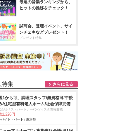
毎週の音楽ランキングから、
ヒットの推移をチェック！
試写会、登壇イベント、サイ
ンチェキなどプレゼント！
プレゼント特集
人特集
さらに見る
週1から可」調理スタッフ/無資格可/午後
み/住宅型有料老人ホーム/社会保障完備
式会社ベストパートナー/ラヴィスタ青梅藤橋
1,226円
バイト・パート / 東京都
ニューアルオープン/夜勤専従介護/週1回