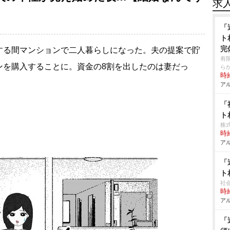
求
「
ト
完
する間マンションで二人暮らしになった。夫の提案で貯
有
ンを購入することに。資金の8割を出したのは妻だっ
ら
時給
アル
「
ト
株
時給
アル
「
ト
社
時給
アル
「