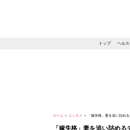
トップ
ヘルス
メイク・コスメ・スキ
ホーム
＞
エンタメ
＞ 「嫁失格」妻を追い詰める
「嫁失格」妻を追い詰める