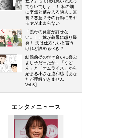
ね？」って絶対悪いと思っ
てないでしょ…！ 私の畑
に平然と踏み入る隣人…無
視？悪意？その行動にモヤ
モヤが止まらない
「義母の発言が許せな
い…！」嫁が義母に怒り爆
発！ 夫は仕方ないと言う
けれど諦めるべき？
結婚前提の付き合いに喜ぶ
よし子だったが…「うど
ん」と「オムライス」から
始まる小さな違和感【あな
たが理解できません
Vol.5】
エンタメニュース