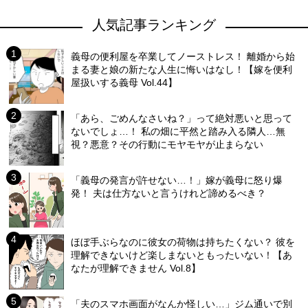
人気記事ランキング
義母の便利屋を卒業してノーストレス！ 離婚から始
まる妻と娘の新たな人生に悔いはなし！【嫁を便利
屋扱いする義母 Vol.44】
「あら、ごめんなさいね？」って絶対悪いと思って
ないでしょ…！ 私の畑に平然と踏み入る隣人…無
視？悪意？その行動にモヤモヤが止まらない
「義母の発言が許せない…！」嫁が義母に怒り爆
発！ 夫は仕方ないと言うけれど諦めるべき？
ほぼ手ぶらなのに彼女の荷物は持ちたくない？ 彼を
理解できないけど楽しまないともったいない！【あ
なたが理解できません Vol.8】
「夫のスマホ画面がなんか怪しい…」ジム通いで別