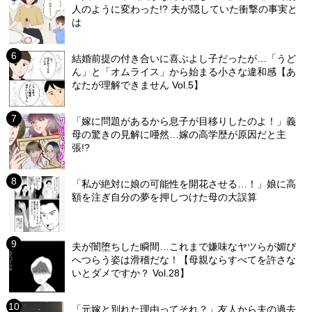
人のように変わった!? 夫が隠していた衝撃の事実と
は
結婚前提の付き合いに喜ぶよし子だったが…「うど
ん」と「オムライス」から始まる小さな違和感【あ
なたが理解できません Vol.5】
「嫁に問題があるから息子が目移りしたのよ！」義
母の驚きの見解に唖然…嫁の高学歴が原因だと主
張!?
「私が絶対に娘の可能性を開花させる…！」娘に高
額を注ぎ自分の夢を押しつけた母の大誤算
夫が闇堕ちした瞬間…これまで嫌味なヤツらが媚び
へつらう姿は滑稽だな！【母親ならすべてを許さな
いとダメですか？ Vol.28】
「元嫁と別れた理由ってそれ？」友人から夫の過去