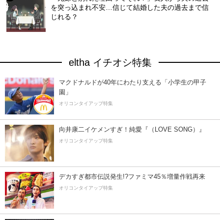
を突っ込まれ不安…信じて結婚した夫の過去まで信
じれる？
eltha イチオシ特集
マクドナルドが40年にわたり支える「小学生の甲子
園」
オリコンタイアップ特集
向井康二イケメンすぎ！純愛『（LOVE SONG）』
オリコンタイアップ特集
デカすぎ都市伝説発生!?ファミマ45％増量作戦再来
オリコンタイアップ特集