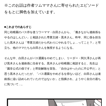
※このお話は作者ツムママさんに寄せられたエピソード
をもとに脚色を加えています。
■これまでのあらすじ
同じ幼稚園のバス停を使うワーママ・白田さんから、「働きながら連絡係を
るのはしんどい」と相談された専業主婦・黒木さん。昨年、同じ係を担当
した黒木さんは「専業主婦だから代わりにやれるでしょ…ってこと？」と苛
立ち、他のママたちも白田さんを無視するようになる。
そんな中、白田さんがバス通園をやめてしまい、リーダー・阿久澤さんが再
び黒木さんを連絡係に任命する。黒木さんが幼稚園に相談すると、先生は
「園非公式の係です」と即刻解散を宣告。「自分はやったのに不公平だ」と
思う黒木さんだったが、「バス通園をやめざるを得ないほど、白田さんは連
絡係に追い詰められていたのではないか」と指摘され、ようやく自分の過ち
に気づいて…。