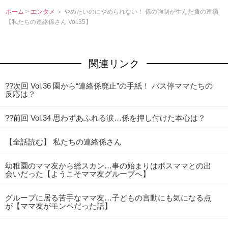
ホーム
>
エンタメ
＞ やめたいのにやめられない！ 係の強制が生んだ負の連鎖
【私たちの連絡係さん Vol.35】
関連リンク
??次回 Vol.36 園から“連絡係廃止”の手紙！ バス停ママたちの
反応は？
??前回 Vol.34 思わずあふれる涙…係を押し付けた本心は？
【全話読む】 私たちの連絡係さん
幼稚園のママ友から総スカン…事の始まりはボスママとの出
会いだった【ようこそママ友グループへ】
グループに居る苦手なママ友…子どもの言動にも気になる点
が【ママ友がモンペだった話】