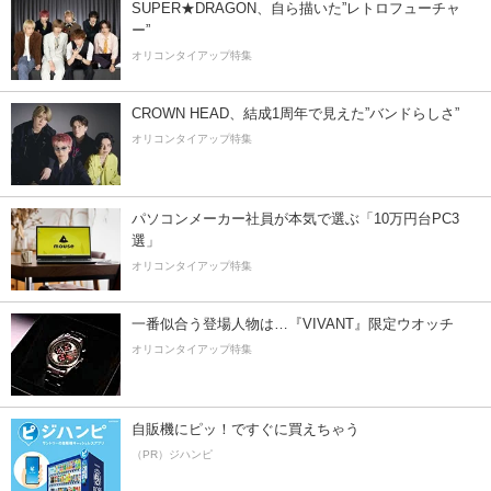
SUPER★DRAGON、自ら描いた”レトロフューチャ
ー”
オリコンタイアップ特集
CROWN HEAD、結成1周年で見えた”バンドらしさ”
オリコンタイアップ特集
パソコンメーカー社員が本気で選ぶ「10万円台PC3
選」
オリコンタイアップ特集
一番似合う登場人物は…『VIVANT』限定ウオッチ
オリコンタイアップ特集
自販機にピッ！ですぐに買えちゃう
（PR）ジハンピ