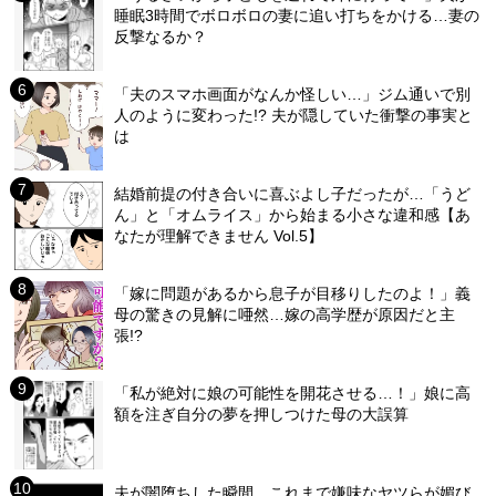
睡眠3時間でボロボロの妻に追い打ちをかける…妻の
反撃なるか？
「夫のスマホ画面がなんか怪しい…」ジム通いで別
人のように変わった!? 夫が隠していた衝撃の事実と
は
結婚前提の付き合いに喜ぶよし子だったが…「うど
ん」と「オムライス」から始まる小さな違和感【あ
なたが理解できません Vol.5】
「嫁に問題があるから息子が目移りしたのよ！」義
母の驚きの見解に唖然…嫁の高学歴が原因だと主
張!?
「私が絶対に娘の可能性を開花させる…！」娘に高
額を注ぎ自分の夢を押しつけた母の大誤算
夫が闇堕ちした瞬間…これまで嫌味なヤツらが媚び