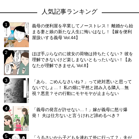
人気記事ランキング
義母の便利屋を卒業してノーストレス！ 離婚から始
まる妻と娘の新たな人生に悔いはなし！【嫁を便利
屋扱いする義母 Vol.44】
ほぼ手ぶらなのに彼女の荷物は持ちたくない？ 彼を
理解できないけど楽しまないともったいない！【あ
なたが理解できません Vol.8】
「あら、ごめんなさいね？」って絶対悪いと思って
ないでしょ…！ 私の畑に平然と踏み入る隣人…無
視？悪意？その行動にモヤモヤが止まらない
「義母の発言が許せない…！」嫁が義母に怒り爆
発！ 夫は仕方ないと言うけれど諦めるべき？
「うるさいから子どもを連れて外に行って？」夫が