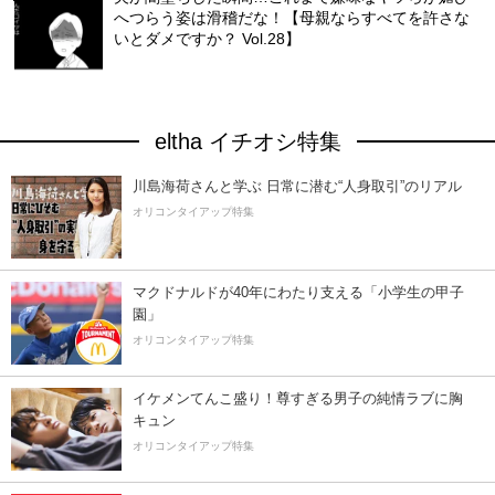
へつらう姿は滑稽だな！【母親ならすべてを許さな
いとダメですか？ Vol.28】
eltha イチオシ特集
川島海荷さんと学ぶ 日常に潜む“人身取引”のリアル
オリコンタイアップ特集
マクドナルドが40年にわたり支える「小学生の甲子
園」
オリコンタイアップ特集
イケメンてんこ盛り！尊すぎる男子の純情ラブに胸
キュン
オリコンタイアップ特集