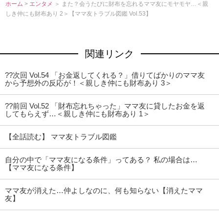
ホーム
>
エンタメ
＞ また？会うたびに財布を忘れるママ友にモヤモヤ…＜親
しき仲にも財布あり 2＞【ママ友トラブル図鑑 Vol.53】
関連リンク
??次回 Vol.54 「お金返してくれる？」借りてばかりのママ友
から予想外の反応が！＜親しき仲にも財布あり 3＞
??前回 Vol.52 「財布忘れちゃった」ママ友に貸したお金を返
してもらえず…＜親しき仲にも財布あり 1＞
【全話読む】 ママ友トラブル図鑑
自分の中で「ママ友になる条件」ってある？ 私の場合は…
【ママ友になる条件】
ママ友が消えた…仲よしなのに、何も知らない【消えたママ
友】