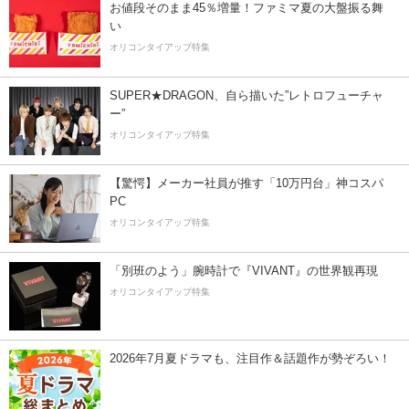
お値段そのまま45％増量！ファミマ夏の大盤振る舞
い
オリコンタイアップ特集
SUPER★DRAGON、自ら描いた”レトロフューチャ
ー”
オリコンタイアップ特集
【驚愕】メーカー社員が推す「10万円台」神コスパ
PC
オリコンタイアップ特集
「別班のよう」腕時計で『VIVANT』の世界観再現
オリコンタイアップ特集
2026年7月夏ドラマも、注目作＆話題作が勢ぞろい！