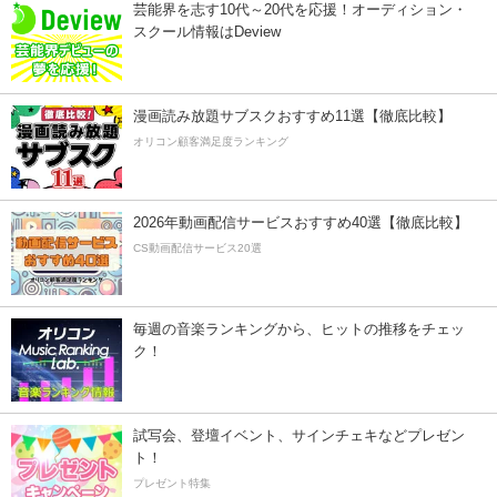
芸能界を志す10代～20代を応援！オーディション・
スクール情報はDeview
漫画読み放題サブスクおすすめ11選【徹底比較】
オリコン顧客満足度ランキング
2026年動画配信サービスおすすめ40選【徹底比較】
CS動画配信サービス20選
毎週の音楽ランキングから、ヒットの推移をチェッ
ク！
試写会、登壇イベント、サインチェキなどプレゼン
ト！
プレゼント特集