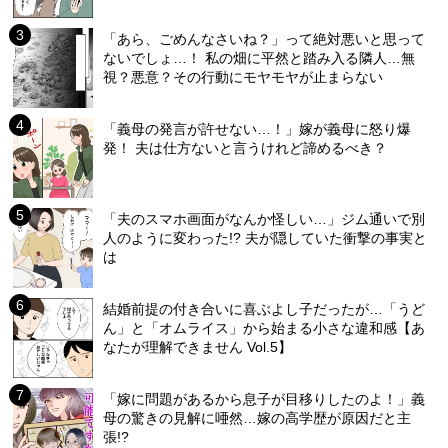
「あら、ごめんなさいね？」って絶対悪いと思って
ないでしょ…！ 私の畑に平然と踏み入る隣人…無
視？悪意？その行動にモヤモヤが止まらない
「義母の発言が許せない…！」嫁が義母に怒り爆
発！ 夫は仕方ないと言うけれど諦めるべき？
「夫のスマホ画面がなんか怪しい…」ジム通いで別
人のように変わった!? 夫が隠していた衝撃の事実と
は
結婚前提の付き合いに喜ぶよし子だったが…「うど
ん」と「オムライス」から始まる小さな違和感【あ
なたが理解できません Vol.5】
「嫁に問題があるから息子が目移りしたのよ！」義
母の驚きの見解に唖然…嫁の高学歴が原因だと主
張!?