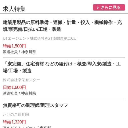
さらに見る
求人特集
建築用製品の原料準備・運搬・計量・投入・機械操作・充
填/寮完備/日払い/工場・製造
UTエージェント株式会社AGT南関東第二CU
時給1,500円
派遣社員 / 神奈川県
「寮完備」住宅資材 などの組付け・検査/即入寮/製造・工
場/工場・製造
株式会社京栄センター
日給1,600円
派遣社員 / 神奈川県
無資格可の調理師/調理スタッフ
たけのこ保育園
時給1,320円
アルバイト・パート / 東京都