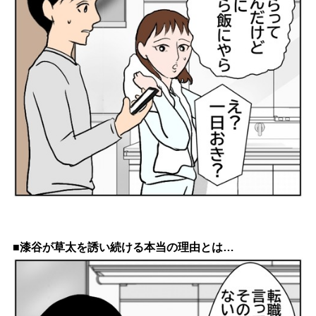
■漆谷が草太を誘い続ける本当の理由とは…