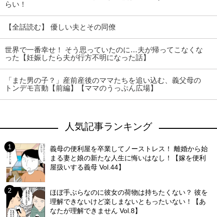
らい！
【全話読む】 優しい夫とその同僚
世界で一番幸せ！ そう思っていたのに…夫が帰ってこなくな
った【妊娠したら夫が行方不明になった話】
「また男の子？」産前産後のママたちを追い込む、義父母の
トンデモ言動【前編】【ママのうっぷん広場】
人気記事ランキング
義母の便利屋を卒業してノーストレス！ 離婚から始
まる妻と娘の新たな人生に悔いはなし！【嫁を便利
屋扱いする義母 Vol.44】
ほぼ手ぶらなのに彼女の荷物は持ちたくない？ 彼を
理解できないけど楽しまないともったいない！【あ
なたが理解できません Vol.8】