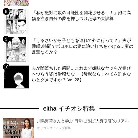
「私が絶対に娘の可能性を開花させる…！」娘に高
額を注ぎ自分の夢を押しつけた母の大誤算
「うるさいから子どもを連れて外に行って？」夫が
睡眠3時間でボロボロの妻に追い打ちをかける…妻の
反撃なるか？
夫が闇堕ちした瞬間…これまで嫌味なヤツらが媚び
へつらう姿は滑稽だな！【母親ならすべてを許さな
いとダメですか？ Vol.28】
eltha イチオシ特集
川島海荷さんと学ぶ 日常に潜む“人身取引”のリアル
オリコンタイアップ特集