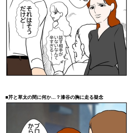
■芹と草太の間に何か…？漆谷の胸に走る疑念