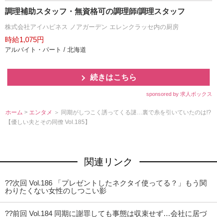
調理補助スタッフ・無資格可の調理師/調理スタッフ
株式会社アイハピネス ノアガーデン エレンクラッセ内の厨房
時給1,075円
アルバイト・パート / 北海道
続きはこちら
sponsored by 求人ボックス
ホーム
>
エンタメ
＞ 同期がしつこく誘ってくる謎…裏で糸を引いていたのは!?
【優しい夫とその同僚 Vol.185】
関連リンク
??次回 Vol.186 「プレゼントしたネクタイ使ってる？」もう関
わりたくない女性のしつこい影
??前回 Vol.184 同期に謝罪しても事態は収束せず…会社に居づ