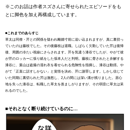
※このお話は作者スズさんに寄せられたエピソードをも
とに脚色を加え再構成しています。
■これまでのあらすじ
草太は同僚・芹との関係を疑われ離婚寸前に追い込まれますが、真に裏切っ
ていたのは藤枝でした。その後藤枝は退職。しばらく欠勤していた芹は復帰
後、周囲の冷たい視線にさらされます。芹を気遣う漆谷でしたが、やがて彼
が芹のロッカーに張り紙をした張本人だと判明。藤枝に脅されたと弁解する
漆谷に、葉山は盗撮の濡れ衣を着せられる危険性を指摘し、漆谷は動揺。
がて「正直に話すしかない」と覚悟を決め、芹に謝罪します。しかし信じて
いた同期に裏切られた芹は激怒し、2人の間には深い溝が残りました。居心
地を失った漆谷は、転職した草太を羨ましがりますが、その弱音に草太は呆
れるのでした。
■それとなく断り続けているのに…