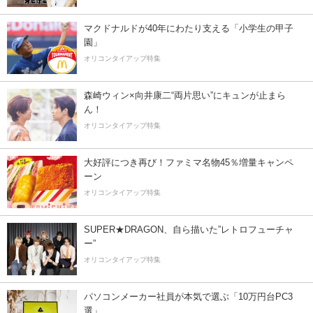
マクドナルドが40年にわたり支える「小学生の甲子
園」
オリコンタイアップ特集
森崎ウィン×向井康二“両片思い”にキュンが止まら
ん！
オリコンタイアップ特集
大好評につき再び！ファミマ名物45％増量キャンペ
ーン
オリコンタイアップ特集
SUPER★DRAGON、自ら描いた”レトロフューチャ
ー”
オリコンタイアップ特集
パソコンメーカー社員が本気で選ぶ「10万円台PC3
選」