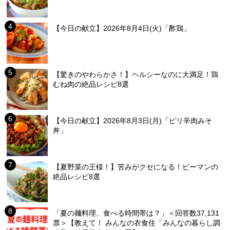
【今日の献立】2026年8月4日(火)「酢鶏」
【驚きのやわらかさ！】ヘルシーなのに大満足！鶏
むね肉の絶品レシピ8選
【今日の献立】2026年8月3日(月)「ピリ辛肉みそ
丼」
【夏野菜の王様！】苦みがクセになる！ピーマンの
絶品レシピ8選
「夏の麺料理、食べる時間帯は？」＜回答数37,131
票＞【教えて！ みんなの衣食住「みんなの暮らし調