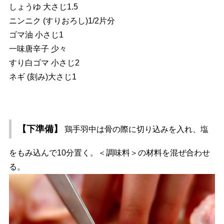
しょうゆ 大さじ1.5
ニンニク (すりおろし)1/2片分
ゴマ油 小さじ1
一味唐辛子 少々
すり白ゴマ 小さじ2
ネギ (刻み)大さじ1
【下準備】
鶏手羽中は骨の際に切り込みを入れ、塩
をもみ込んで10分置く。＜調味料＞の材料を混ぜ合わせ
る。