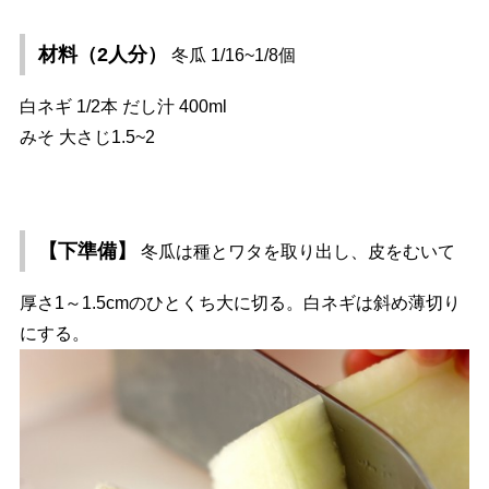
材料（2人分）
冬瓜 1/16~1/8個
白ネギ 1/2本 だし汁 400ml
みそ 大さじ1.5~2
【下準備】
冬瓜は種とワタを取り出し、皮をむいて
厚さ1～1.5cmのひとくち大に切る。白ネギは斜め薄切り
にする。