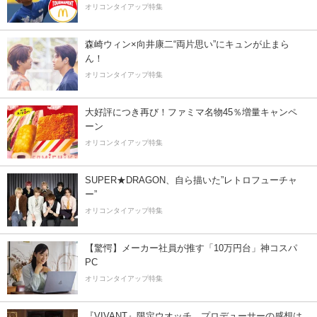
オリコンタイアップ特集
森崎ウィン×向井康二“両片思い”にキュンが止まら
ん！
オリコンタイアップ特集
大好評につき再び！ファミマ名物45％増量キャンペ
ーン
オリコンタイアップ特集
SUPER★DRAGON、自ら描いた”レトロフューチャ
ー”
オリコンタイアップ特集
【驚愕】メーカー社員が推す「10万円台」神コスパ
PC
オリコンタイアップ特集
『VIVANT』限定ウオッチ、プロデューサーの感想は