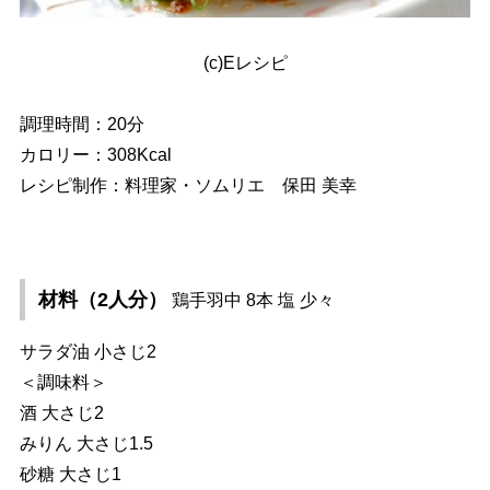
(c)Eレシピ
調理時間：20分
カロリー：308Kcal
レシピ制作：料理家・ソムリエ 保田 美幸
材料（2人分）
鶏手羽中 8本 塩 少々
サラダ油 小さじ2
＜調味料＞
酒 大さじ2
みりん 大さじ1.5
砂糖 大さじ1