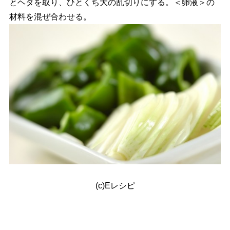
とヘタを取り、ひとくち大の乱切りにする。＜卵液＞の
材料を混ぜ合わせる。
(c)Eレシピ