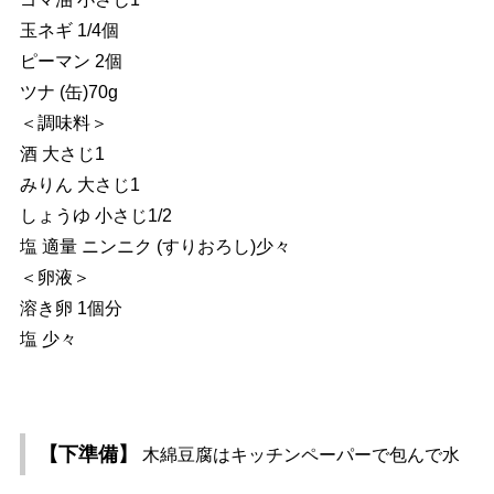
玉ネギ 1/4個
ピーマン 2個
ツナ (缶)70g
＜調味料＞
酒 大さじ1
みりん 大さじ1
しょうゆ 小さじ1/2
塩 適量 ニンニク (すりおろし)少々
＜卵液＞
溶き卵 1個分
塩 少々
【下準備】
木綿豆腐はキッチンペーパーで包んで水