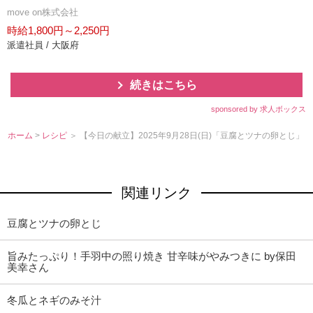
move on株式会社
時給1,800円～2,250円
派遣社員 / 大阪府
続きはこちら
sponsored by 求人ボックス
ホーム
>
レシピ
＞ 【今日の献立】2025年9月28日(日)「豆腐とツナの卵とじ」
関連リンク
豆腐とツナの卵とじ
旨みたっぷり！手羽中の照り焼き 甘辛味がやみつきに by保田
美幸さん
冬瓜とネギのみそ汁