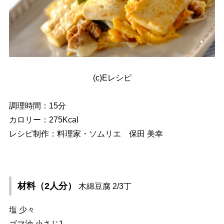
(c)Eレシピ
調理時間：15分
カロリー：275Kcal
レシピ制作：料理家・ソムリエ 保田 美幸
材料（2人分）
木綿豆腐 2/3丁
塩 少々
ゴマ油 小さじ1