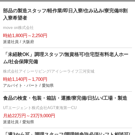
部品の製造スタッフ/軽作業/即日入寮/住み込み/寮完備/8割
入寮希望者
move on株式会社
時給1,800円～2,250円
派遣社員 / 大阪府
「未経験OK」調理スタッフ/無資格可/住宅型有料老人ホー
ム/社会保障完備
株式会社アイシーリビング/アイシーライフ三河安城
時給1,140円～1,700円
アルバイト・パート / 愛知県
食品の検査・包装・箱詰・運搬/寮完備/日払い/工場・製造
UTエージェント株式会社AGT東海第一CU
月給22万円～23万9,000円
派遣社員 / 愛知県
「週3から可」調理スタッフ/調理師免許必須/シフト相談可/