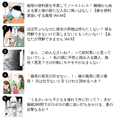
義母の便利屋を卒業してノーストレス！ 離婚から始
まる妻と娘の新たな人生に悔いはなし！【嫁を便利
屋扱いする義母 Vol.44】
ほぼ手ぶらなのに彼女の荷物は持ちたくない？ 彼を
理解できないけど楽しまないともったいない！【あ
なたが理解できません Vol.8】
「あら、ごめんなさいね？」って絶対悪いと思って
ないでしょ…！ 私の畑に平然と踏み入る隣人…無
視？悪意？その行動にモヤモヤが止まらない
「義母の発言が許せない…！」嫁が義母に怒り爆
発！ 夫は仕方ないと言うけれど諦めるべき？
「うるさいから子どもを連れて外に行って？」夫が
睡眠3時間でボロボロの妻に追い打ちをかける…妻の
反撃なるか？