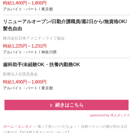
時給1,400円～1,800円
アルバイト・パート / 東京都
リニューアルオープン/日勤介護職員/週2日から/無資格OK/
髪色自由
株式会社日本アメニティライフ協会
時給1,225円～1,231円
アルバイト・パート / 神奈川県
歯科助手/未経験OK・扶養内勤務OK
医療法人社団見真会
時給1,400円～1,800円
アルバイト・パート / 東京都
続きはこちら
sponsored by 求人ボックス
ホーム
>
エンタメ
＞ 俺って良いパパだなぁ～！ 自称イクメンの鼻が折れる日
は来る!? 【9/14週人気まんがランキング】