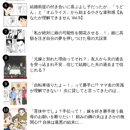
結婚前提の付き合いに喜ぶよし子だったが…「うど
ん」と「オムライス」から始まる小さな違和感【あ
なたが理解できません Vol.5】
「私が絶対に娘の可能性を開花させる…！」娘に高
額を注ぎ自分の夢を押しつけた母の大誤算
「元嫁と別れた理由ってそれ？」友人から夫の過去
を突っ込まれ不安…信じて結婚した夫の過去まで信
じれる？
「自転車借りたよ～！」って勝手に!? ママ友の常識
が理解できない！ 次に貸してと言ってきたのは…
「育休中でしょ？手伝って！」嫁を好き勝手使う義
母のお願いを断りたい！ 頼みの綱の夫はまさかの無
関心!? 自体は最悪の結末に…