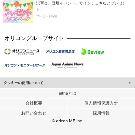
試写会、登壇イベント、サインチェキなどプレゼン
ト！
プレゼント特集
オリコングループサイト
クッキーの使用について
このサイトでは Cookie を使用して、ユーザーに合わせたコンテンツや広告の
elthaとは
表示、ソーシャル メディア機能の提供、広告の表示回数やクリック数の測定を
会社概要
個人情報保護方針
行っています。
また、ユーザーによるサイトの利用状況についても情報を収集し、ソーシャル
お問い合わせ
採用情報
メディアや広告配信、データ解析の各パートナーに提供しています。
各パートナーは、この情報とユーザーが各パートナーに提供した他の情報や、
© oricon ME inc.
ユーザーが各パートナーのサービスを使用したときに収集した他の情報を組み
合わせて使用することがあります。