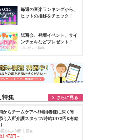
毎週の音楽ランキングから、
ヒットの推移をチェック！
試写会、登壇イベント、サイ
ンチェキなどプレゼント！
プレゼント特集
人特集
さらに見る
問からチームケアへ!利用者様に深く寄
添う入所介護スタッフ/時給1472円&有給
り
会医療法人財団 仁医会
1,472円～