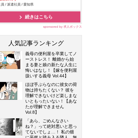
員 / 派遣社員 / 愛知県
続きはこちら
sponsored by 求人ボックス
人気記事ランキング
義母の便利屋を卒業してノ
ーストレス！ 離婚から始
まる妻と娘の新たな人生に
悔いはなし！【嫁を便利屋
扱いする義母 Vol.44】
ほぼ手ぶらなのに彼女の荷
物は持ちたくない？ 彼を
理解できないけど楽しまな
いともったいない！【あな
たが理解できません
Vol.8】
「あら、ごめんなさい
ね？」って絶対悪いと思っ
てないでしょ…！ 私の畑
に平然と踏み入る隣人…無