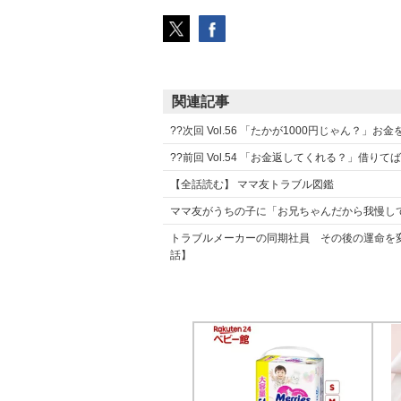
関連記事
??次回 Vol.56 「たかが1000円じゃん？
??前回 Vol.54 「お金返してくれる？」借
【全話読む】 ママ友トラブル図鑑
ママ友がうちの子に「お兄ちゃんだから我慢して
トラブルメーカーの同期社員 その後の運命を
話】