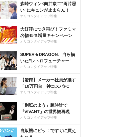
森崎ウィン×向井康二“両片思
い”にキュンが止まらん！
オリコンタイアップ特集
大好評につき再び！ファミマ
名物45％増量キャンペーン
オリコンタイアップ特集
SUPER★DRAGON、自ら描
いた”レトロフューチャー”
オリコンタイアップ特集
【驚愕】メーカー社員が推す
「10万円台」神コスパPC
オリコンタイアップ特集
「別班のよう」腕時計で
『VIVANT』の世界観再現
オリコンタイアップ特集
自販機にピッ！ですぐに買え