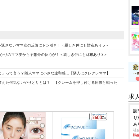
」お金を返さないママ友の反論にドン引き！＜親しき仲にも財布あり 5＞
りてばかりのママ友から予想外の反応が！＜親しき仲にも財布あり 3＞
」って言う!? 隣人ママに小さな違和感…【隣人はクレクレママ】
変えた何気ないやりとりとは？ 【クレームを押し付ける同僚と戦った
求
訪
り
あ
社
時給