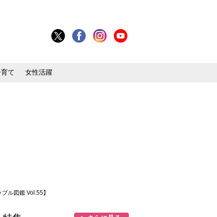
子育て
女性活躍
図鑑 Vol.55】