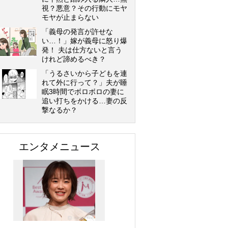
視？悪意？その行動にモヤ
モヤが止まらない
「義母の発言が許せな
い…！」嫁が義母に怒り爆
発！ 夫は仕方ないと言う
けれど諦めるべき？
「うるさいから子どもを連
れて外に行って？」夫が睡
眠3時間でボロボロの妻に
追い打ちをかける…妻の反
撃なるか？
エンタメニュース