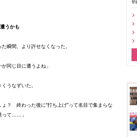
登
に遭うかも
った瞬間、より許せなくなった。
かが同じ目に遭うよね」
さくうなずいた。
ょ？ 終わった後に“打ち上げ”って名目で集まらな
誘って……」