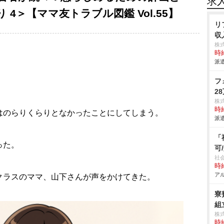
求
4＞【ママ友トラブル図鑑 Vol.55】
リ
収
株
時給
派遣
フ
2
株
時給
はのらりくらりとなかったことにしてしまう。
派遣
「
った。
可
社
時給
アル
クラスのママ、山下さんが声をかけてきた。
寮
組立
株
時給