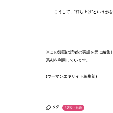
――こうして、“打ち上げ”という形
※この漫画は読者の実話を元に編集
系AIを利用しています。
(ウーマンエキサイト編集部)
タグ
#恋愛・結婚