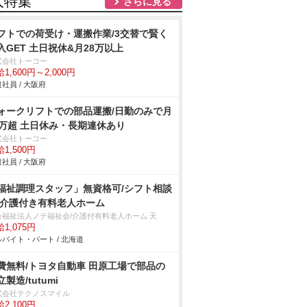
人特集
さらに見る
フトでの荷受け・運搬作業/3交替で賢く
入GET 土日祝休&月28万以上
式会社トーコー
1,600円～2,000円
社員 / 大阪府
ォークリフトでの部品運搬/日勤のみで月
8万超 土日休み・長期連休あり
式会社トーコー
1,500円
社員 / 大阪府
福祉調理スタッフ」無資格可/シフト相談
/介護付き有料老人ホーム
会福祉法人ノテ福祉会/介護付有料老人ホーム 天
1,075円
バイト・パート / 北海道
費無料/トヨタ自動車 田原工場で部品の
製造/tutumi
式会社テクノスマイル
2,100円