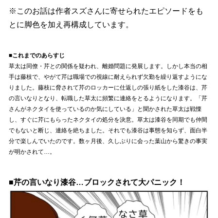
※このお話は作者スズさんに寄せられたエピソードをも
とに脚色を加え再構成しています。
■これまでのあらすじ
草太は同僚・芹との関係を疑われ、離婚問題に発展します。しかし本当の相
手は藤枝で、やがて芹は職場での視線に耐えられず欠勤を繰り返すようにな
りました。藤枝に脅されて芹のロッカーに仕返しの張り紙をした漆谷は、芹
の言いなりとなり、転職した草太に頻繁に連絡をとるようになります。「芹
さんがネクタイを使っているのか気にしている」と聞かされた草太は戦慄
し、すぐに芹にもらったネクタイの処分を決意。草太は漆谷を同期でも仲間
でもないと断じ、連絡を絶ちました。それでも漆谷は事態を知らず、面白半
分で楽しんでいたのです。数ヶ月後、久しぶりに会った葉山から驚きの事実
が明かされて…。
■芹の言いなり漆谷…ブロックされて大パニック！