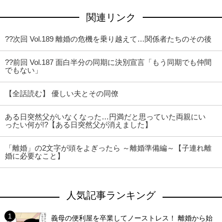
関連リンク
??次回 Vol.189 離婚の危機を乗り越えて…関係者たちのその後
??前回 Vol.187 面白半分の同期に決別宣言「もう同期でも仲間
でもない」
【全話読む】 優しい夫とその同僚
ある日突然父がいなくなった…円満だと思っていた両親にい
ったい何が!?【ある日突然父が消えました】
「離婚」の2文字が頭をよぎったら ～離婚準備編～【子連れ離
婚に必要なこと】
人気記事ランキング
義母の便利屋を卒業してノーストレス！ 離婚から始