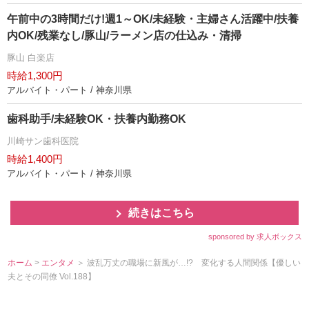
午前中の3時間だけ!週1～OK/未経験・主婦さん活躍中/扶養
内OK/残業なし/豚山/ラーメン店の仕込み・清掃
豚山 白楽店
時給1,300円
アルバイト・パート / 神奈川県
歯科助手/未経験OK・扶養内勤務OK
川崎サン歯科医院
時給1,400円
アルバイト・パート / 神奈川県
続きはこちら
sponsored by 求人ボックス
ホーム
>
エンタメ
＞ 波乱万丈の職場に新風が…!? 変化する人間関係【優しい
夫とその同僚 Vol.188】