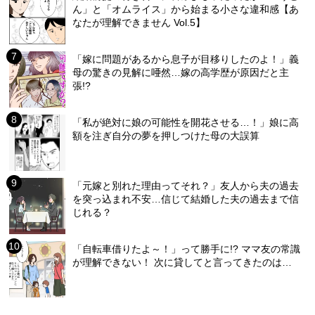
ん」と「オムライス」から始まる小さな違和感【あ
なたが理解できません Vol.5】
「嫁に問題があるから息子が目移りしたのよ！」義
母の驚きの見解に唖然…嫁の高学歴が原因だと主
張!?
「私が絶対に娘の可能性を開花させる…！」娘に高
額を注ぎ自分の夢を押しつけた母の大誤算
「元嫁と別れた理由ってそれ？」友人から夫の過去
を突っ込まれ不安…信じて結婚した夫の過去まで信
じれる？
「自転車借りたよ～！」って勝手に!? ママ友の常識
が理解できない！ 次に貸してと言ってきたのは…