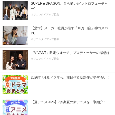
SUPER★DRAGON、自ら描いた”レトロフューチャ
ー”
オリコンタイアップ特集
【驚愕】メーカー社員が推す「10万円台」神コスパ
PC
オリコンタイアップ特集
『VIVANT』限定ウオッチ、プロデューサーの感想は
オリコンタイアップ特集
2026年7月夏ドラマも、注目作＆話題作が勢ぞろい！
【夏アニメ2026】7月期夏の新アニメを一挙紹介！