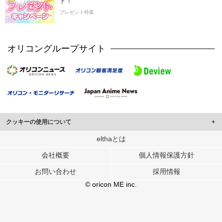
ト！
プレゼント特集
オリコングループサイト
クッキーの使用について
このサイトでは Cookie を使用して、ユーザーに合わせたコンテンツや広告の
elthaとは
表示、ソーシャル メディア機能の提供、広告の表示回数やクリック数の測定を
会社概要
個人情報保護方針
行っています。
また、ユーザーによるサイトの利用状況についても情報を収集し、ソーシャル
お問い合わせ
採用情報
メディアや広告配信、データ解析の各パートナーに提供しています。
各パートナーは、この情報とユーザーが各パートナーに提供した他の情報や、
© oricon ME inc.
ユーザーが各パートナーのサービスを使用したときに収集した他の情報を組み
合わせて使用することがあります。