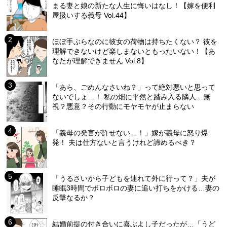
まる妻と娘の新たな人生に悔いはなし！【嫁を便利
屋扱いする義母 Vol.44】
ほぼ手ぶらなのに彼女の荷物は持ちたくない？ 彼を
理解できないけど楽しまないともったいない！【あ
なたが理解できません Vol.8】
「あら、ごめんなさいね？」って絶対悪いと思って
ないでしょ…！ 私の畑に平然と踏み入る隣人…無
視？悪意？その行動にモヤモヤが止まらない
「義母の発言が許せない…！」嫁が義母に怒り爆
発！ 夫は仕方ないと言うけれど諦めるべき？
「うるさいから子どもを連れて外に行って？」夫が
睡眠3時間でボロボロの妻に追い打ちをかける…妻の
反撃なるか？
結婚前提の付き合いに喜ぶよし子だったが…「うど