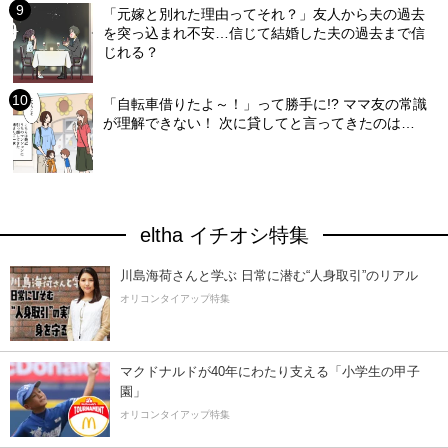
「元嫁と別れた理由ってそれ？」友人から夫の過去
を突っ込まれ不安…信じて結婚した夫の過去まで信
じれる？
「自転車借りたよ～！」って勝手に!? ママ友の常識
が理解できない！ 次に貸してと言ってきたのは…
eltha イチオシ特集
川島海荷さんと学ぶ 日常に潜む“人身取引”のリアル
オリコンタイアップ特集
マクドナルドが40年にわたり支える「小学生の甲子
園」
オリコンタイアップ特集