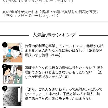
りがたみ【ヲタママだっていーじゃない！】
夏の風物詩が失われる!? 酷暑の影響で夏祭りの日程が変更に
【ヲタママだっていーじゃない！】
人気記事ランキング
義母の便利屋を卒業してノーストレス！ 離婚から始
まる妻と娘の新たな人生に悔いはなし！【嫁を便利
屋扱いする義母 Vol.44】
ほぼ手ぶらなのに彼女の荷物は持ちたくない？ 彼を
理解できないけど楽しまないともったいない！【あ
なたが理解できません Vol.8】
「あら、ごめんなさいね？」って絶対悪いと思って
ないでしょ…！ 私の畑に平然と踏み入る隣人…無
視？悪意？その行動にモヤモヤが止まらない