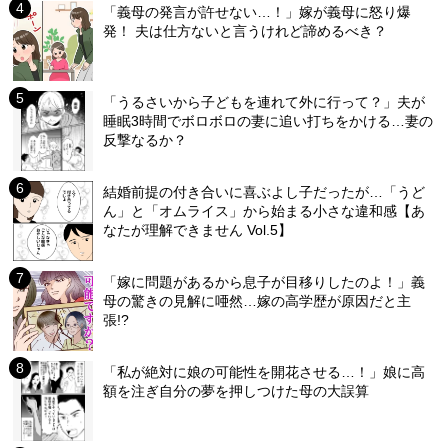
「義母の発言が許せない…！」嫁が義母に怒り爆
発！ 夫は仕方ないと言うけれど諦めるべき？
「うるさいから子どもを連れて外に行って？」夫が
睡眠3時間でボロボロの妻に追い打ちをかける…妻の
反撃なるか？
結婚前提の付き合いに喜ぶよし子だったが…「うど
ん」と「オムライス」から始まる小さな違和感【あ
なたが理解できません Vol.5】
「嫁に問題があるから息子が目移りしたのよ！」義
母の驚きの見解に唖然…嫁の高学歴が原因だと主
張!?
「私が絶対に娘の可能性を開花させる…！」娘に高
額を注ぎ自分の夢を押しつけた母の大誤算