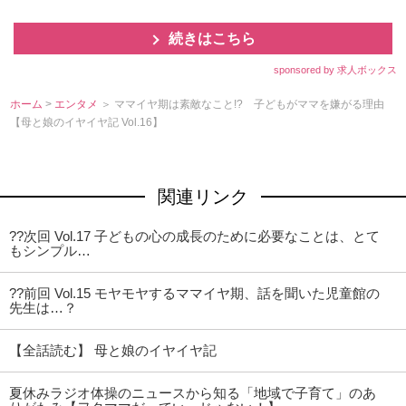
続きはこちら
sponsored by 求人ボックス
ホーム
>
エンタメ
＞ ママイヤ期は素敵なこと!? 子どもがママを嫌がる理由
【母と娘のイヤイヤ記 Vol.16】
関連リンク
??次回 Vol.17 子どもの心の成長のために必要なことは、とて
もシンプル…
??前回 Vol.15 モヤモヤするママイヤ期、話を聞いた児童館の
先生は…？
【全話読む】 母と娘のイヤイヤ記
夏休みラジオ体操のニュースから知る「地域で子育て」のあ