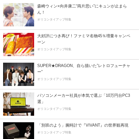
森崎ウィン×向井康二“両片思い”にキュンが止まら
ん！
オリコンタイアップ特集
大好評につき再び！ファミマ名物45％増量キャンペ
ーン
オリコンタイアップ特集
SUPER★DRAGON、自ら描いた”レトロフューチャ
ー”
オリコンタイアップ特集
パソコンメーカー社員が本気で選ぶ「10万円台PC3
選」
オリコンタイアップ特集
「別班のよう」腕時計で『VIVANT』の世界観再現
オリコンタイアップ特集