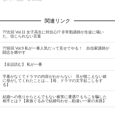
関連リンク
??次回 Vol.11 女子高生に対抗心!? 非常勤講師が生徒に囁い
た、信じられない言葉
??前回 Vol.9 私が一番人気だって見せてやる！ 自信家講師が
闘志を燃やす
【全話読む】 私が一番
字幕がなくてドラマの内容がわからない 耳が聴こえない娘
に母がしてくれたことは…【母、ドラマの文字起こしをす
る】
結婚への焦りからとんでもない被害に遭遇!? もちこを騙した
相手とは？【家族ぐるみで結婚匂わせ…勘違い一家の末路】