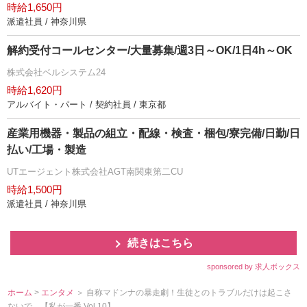
時給1,650円
派遣社員 / 神奈川県
解約受付コールセンター/大量募集/週3日～OK/1日4h～OK
株式会社ベルシステム24
時給1,620円
アルバイト・パート / 契約社員 / 東京都
産業用機器・製品の組立・配線・検査・梱包/寮完備/日勤/日
払い/工場・製造
UTエージェント株式会社AGT南関東第二CU
時給1,500円
派遣社員 / 神奈川県
続きはこちら
sponsored by 求人ボックス
ホーム
>
エンタメ
＞ 自称マドンナの暴走劇！生徒とのトラブルだけは起こさ
ないで…【私が一番 Vol.10】