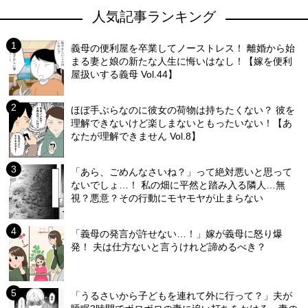
人気記事ランキング
義母の便利屋を卒業してノーストレス！ 離婚から始
まる妻と娘の新たな人生に悔いはなし！【嫁を便利
屋扱いする義母 Vol.44】
ほぼ手ぶらなのに彼女の荷物は持ちたくない？ 彼を
理解できないけど楽しまないともったいない！【あ
なたが理解できません Vol.8】
「あら、ごめんなさいね？」って絶対悪いと思って
ないでしょ…！ 私の畑に平然と踏み入る隣人…無
視？悪意？その行動にモヤモヤが止まらない
「義母の発言が許せない…！」嫁が義母に怒り爆
発！ 夫は仕方ないと言うけれど諦めるべき？
「うるさいから子どもを連れて外に行って？」夫が