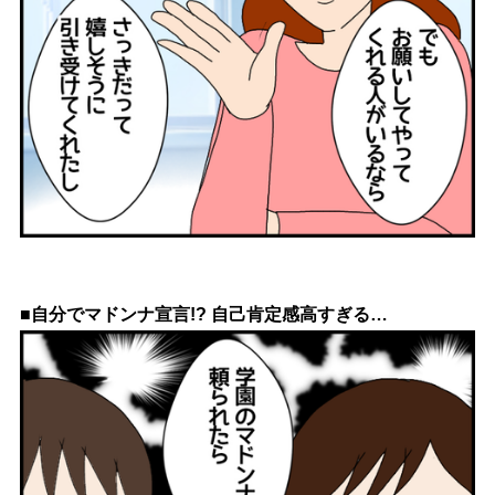
■自分でマドンナ宣言!? 自己肯定感高すぎる…