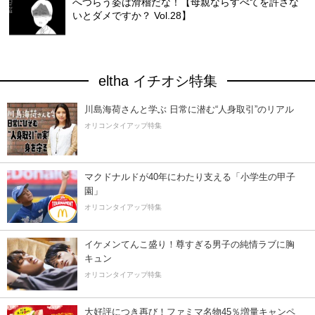
へつらう姿は滑稽だな！【母親ならすべてを許さな
いとダメですか？ Vol.28】
eltha イチオシ特集
川島海荷さんと学ぶ 日常に潜む“人身取引”のリアル
オリコンタイアップ特集
マクドナルドが40年にわたり支える「小学生の甲子
園」
オリコンタイアップ特集
イケメンてんこ盛り！尊すぎる男子の純情ラブに胸
キュン
オリコンタイアップ特集
大好評につき再び！ファミマ名物45％増量キャンペ