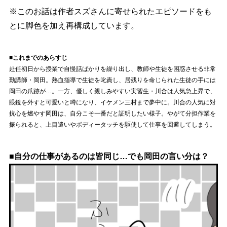
※このお話は作者スズさんに寄せられたエピソードをも
とに脚色を加え再構成しています。
■これまでのあらすじ
赴任初日から授業で自慢話ばかりを繰り出し、教師や生徒を困惑させる非常
勤講師・岡田。熱血指導で生徒を叱責し、居残りを命じられた生徒の手には
岡田の爪跡が…。一方、優しく親しみやすい実習生・川合は人気急上昇で、
眼鏡を外すと可愛いと噂になり、イケメン三村まで夢中に。川合の人気に対
抗心を燃やす岡田は、自分こそ一番だと証明したい様子。やがて分担作業を
振られると、上目遣いやボディータッチを駆使して仕事を回避してしまう。
■自分の仕事があるのは皆同じ…でも岡田の言い分は？