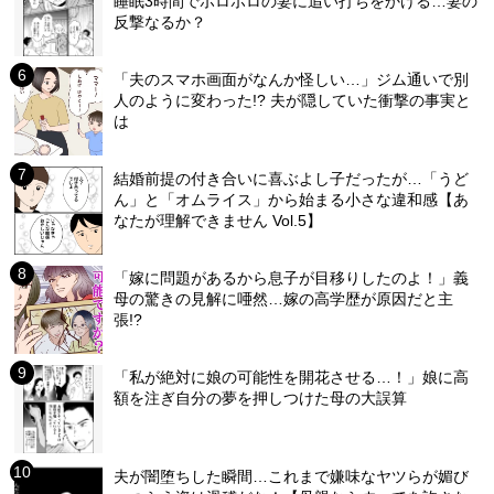
睡眠3時間でボロボロの妻に追い打ちをかける…妻の
反撃なるか？
「夫のスマホ画面がなんか怪しい…」ジム通いで別
人のように変わった!? 夫が隠していた衝撃の事実と
は
結婚前提の付き合いに喜ぶよし子だったが…「うど
ん」と「オムライス」から始まる小さな違和感【あ
なたが理解できません Vol.5】
「嫁に問題があるから息子が目移りしたのよ！」義
母の驚きの見解に唖然…嫁の高学歴が原因だと主
張!?
「私が絶対に娘の可能性を開花させる…！」娘に高
額を注ぎ自分の夢を押しつけた母の大誤算
夫が闇堕ちした瞬間…これまで嫌味なヤツらが媚び