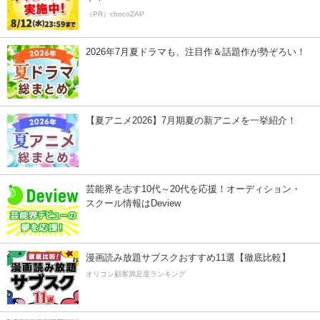
（PR）chocoZAP
2026年7月夏ドラマも、注目作＆話題作が勢ぞろい！
【夏アニメ2026】7月期夏の新アニメを一挙紹介！
芸能界を志す10代～20代を応援！オーディション・
スクール情報はDeview
漫画読み放題サブスクおすすめ11選【徹底比較】
オリコン顧客満足度ランキング