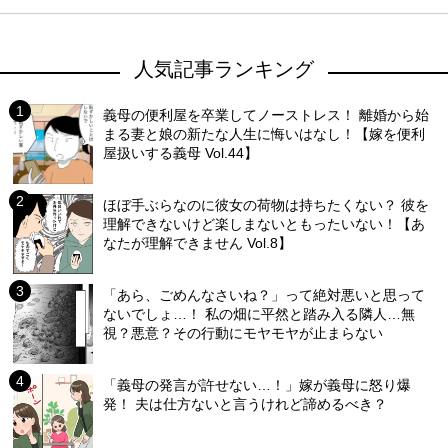
人気記事ランキング
義母の便利屋を卒業してノーストレス！ 離婚から始
まる妻と娘の新たな人生に悔いはなし！【嫁を便利
屋扱いする義母 Vol.44】
ほぼ手ぶらなのに彼女の荷物は持ちたくない？ 彼を
理解できないけど楽しまないともったいない！【あ
なたが理解できません Vol.8】
「あら、ごめんなさいね？」って絶対悪いと思って
ないでしょ…！ 私の畑に平然と踏み入る隣人…無
視？悪意？その行動にモヤモヤが止まらない
「義母の発言が許せない…！」嫁が義母に怒り爆
発！ 夫は仕方ないと言うけれど諦めるべき？