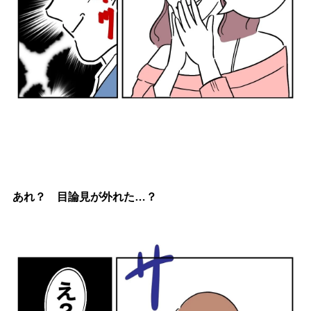
あれ？ 目論見が外れた…？