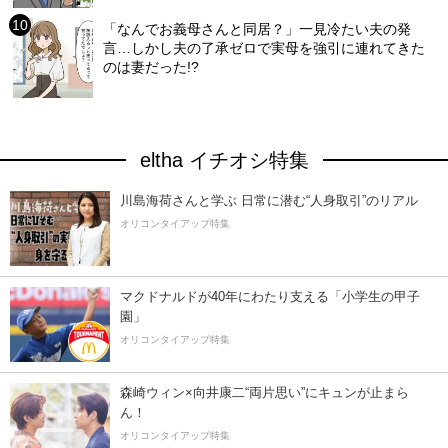
「なんでお義母さんと同居？」一見冷たい夫の発
言…しかし夫の了承ゼロで実母を強引に連れてきた
のは妻だった!?
eltha イチオシ特集
川島海荷さんと学ぶ 日常に潜む“人身取引”のリアル
オリコンタイアップ特集
マクドナルドが40年にわたり支える「小学生の甲子
園」
オリコンタイアップ特集
森崎ウィン×向井康二“両片思い”にキュンが止まら
ん！
オリコンタイアップ特集