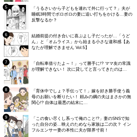
「うるさいから子どもを連れて外に行って？」夫が
睡眠3時間でボロボロの妻に追い打ちをかける…妻の
反撃なるか？
結婚前提の付き合いに喜ぶよし子だったが…「うど
ん」と「オムライス」から始まる小さな違和感【あ
なたが理解できません Vol.5】
「自転車借りたよ～！」って勝手に!? ママ友の常識
が理解できない！ 次に貸してと言ってきたのは…
「育休中でしょ？手伝って！」嫁を好き勝手使う義
母のお願いを断りたい！ 頼みの綱の夫はまさかの無
関心!? 自体は最悪の結末に…
「この食い尽くし系って俺のこと!?」妻のSNSで知
った自分の姿…映えのためなら家族は二の次？ イン
フルエンサー妻の本性に夫が限界寸前！