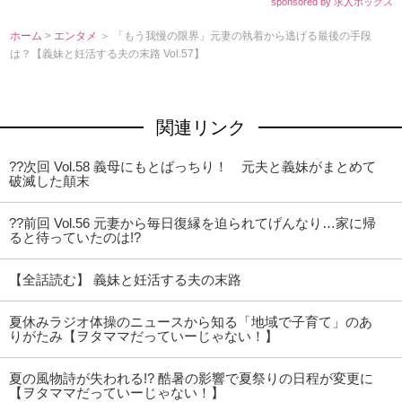
sponsored by 求人ボックス
ホーム
>
エンタメ
＞ 「もう我慢の限界」元妻の執着から逃げる最後の手段
は？【義妹と妊活する夫の末路 Vol.57】
関連リンク
??次回 Vol.58 義母にもとばっちり！ 元夫と義妹がまとめて
破滅した顛末
??前回 Vol.56 元妻から毎日復縁を迫られてげんなり…家に帰
ると待っていたのは!?
【全話読む】 義妹と妊活する夫の末路
夏休みラジオ体操のニュースから知る「地域で子育て」のあ
りがたみ【ヲタママだっていーじゃない！】
夏の風物詩が失われる!? 酷暑の影響で夏祭りの日程が変更に
【ヲタママだっていーじゃない！】