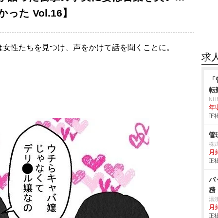
た Vol.16】
は女性たちを見つけ、声をかけて話を聞くことに。
求
「
転
NH
年
正社
管
株
月給
正社
バ
務
湯
月給
正社