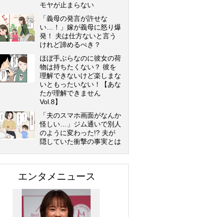
モヤが止まらない
「義母の発言が許せな
い…！」嫁が義母に怒り爆
発！ 夫は仕方ないと言う
けれど諦めるべき？
ほぼ手ぶらなのに彼女の荷
物は持ちたくない？ 彼を
理解できないけど楽しまな
いともったいない！【あな
たが理解できません
Vol.8】
「夫のスマホ画面がなんか
怪しい…」ジム通いで別人
のように変わった!? 夫が
隠していた衝撃の事実とは
エンタメニュース