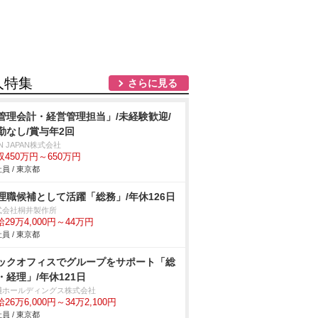
人特集
さらに見る
管理会計・経営管理担当」/未経験歓迎/
勤なし/賞与年2回
N JAPAN株式会社
収450万円～650万円
員 / 東京都
理職候補として活躍「総務」/年休126日
式会社桐井製作所
29万4,000円～44万円
員 / 東京都
ックオフィスでグループをサポート「総
・経理」/年休121日
淺ホールディングス株式会社
26万6,000円～34万2,100円
員 / 東京都