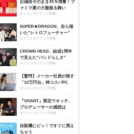
お値段そのまま45％増量！フ
ァミマ夏の大盤振る舞い
オリコンタイアップ特集
SUPER★DRAGON、自ら描
いた”レトロフューチャー”
オリコンタイアップ特集
CROWN HEAD、結成1周年
で見えた”バンドらしさ”
オリコンタイアップ特集
【驚愕】メーカー社員が推す
「10万円台」神コスパPC
オリコンタイアップ特集
『VIVANT』限定ウオッチ、
プロデューサーの感想は
オリコンタイアップ特集
自販機にピッ！ですぐに買え
ちゃう