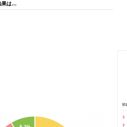
結果は…
登