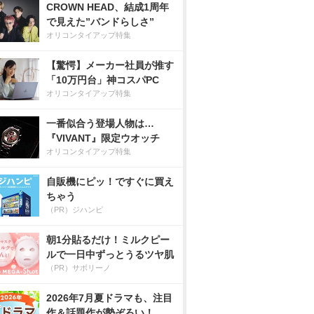
CROWN HEAD、結成1周年
で見えた”バンドらしさ”
オリコンタイアップ特集
【驚愕】メーカー社員が推す
「10万円台」神コスパPC
オリコンタイアップ特集
一番似合う登場人物は…
『VIVANT』限定ウオッチ
オリコンタイアップ特集
自販機にピッ！ですぐに買え
ちゃう
（PR）ジハンピ
朝1分貼るだけ！ミルクピー
ルで一日中ずっとうるツヤ肌
（PR）サボリーノ
2026年7月夏ドラマも、注目
作＆話題作が勢ぞろい！