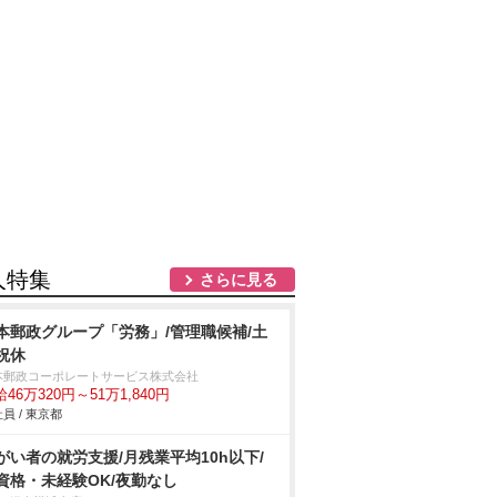
人特集
さらに見る
本郵政グループ「労務」/管理職候補/土
祝休
本郵政コーポレートサービス株式会社
46万320円～51万1,840円
員 / 東京都
がい者の就労支援/月残業平均10h以下/
資格・未経験OK/夜勤なし