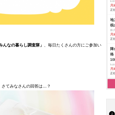
ko
月
正社
地
税
株
月
正社
みんなの暮らし調査隊」
、毎日たくさんの方にご参加い
障
格
1
ko
月
正社
」
さてみなさんの回答は…？