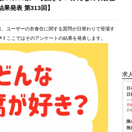
果発表 第313回】
は、ユーザーの衣食住に関する質問が日替わりで登場す
中！
ここではそのアンケートの結果を発表します。
求
日
日
日
月給
正社
障
無