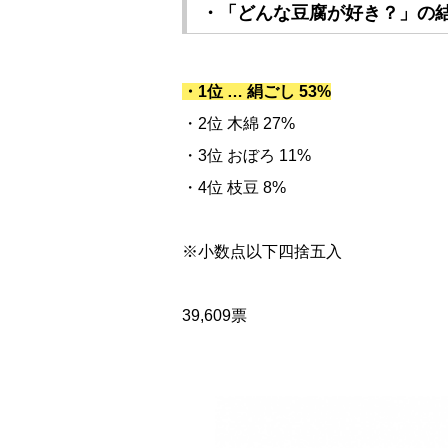
・「どんな豆腐が好き？」
の
・1位 … 絹ごし 53%
・2位 木綿 27%
・3位 おぼろ 11%
・4位 枝豆 8%
※小数点以下四捨五入
39,609票