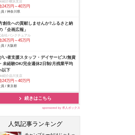
trio紹介横浜支店
給24万円～40万円
員 / 神奈川県
方創生への貢献しませんか?ふるさと納
の「企画広報」
式会社パンクチュアル
給26万円～45万円
員 / 大阪府
がい者支援スタッフ・デイサービス/無資
・未経験OK/完全週休2日制/月残業平均
0h以下
trio紹介品川支店
給24万円～40万円
員 / 東京都
続きはこちら
sponsored by 求人ボックス
人気記事ランキング
チャンプルーだけじゃもっ