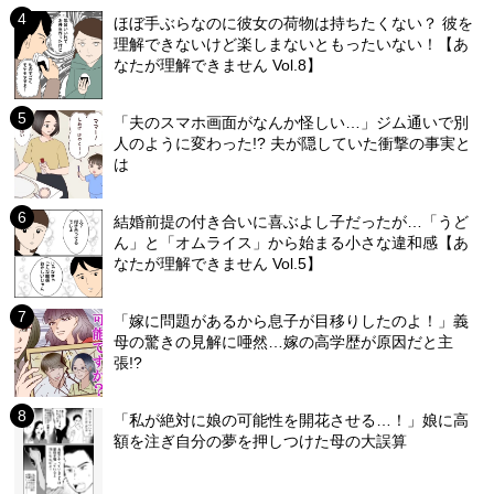
ほぼ手ぶらなのに彼女の荷物は持ちたくない？ 彼を
理解できないけど楽しまないともったいない！【あ
なたが理解できません Vol.8】
「夫のスマホ画面がなんか怪しい…」ジム通いで別
人のように変わった!? 夫が隠していた衝撃の事実と
は
結婚前提の付き合いに喜ぶよし子だったが…「うど
ん」と「オムライス」から始まる小さな違和感【あ
なたが理解できません Vol.5】
「嫁に問題があるから息子が目移りしたのよ！」義
母の驚きの見解に唖然…嫁の高学歴が原因だと主
張!?
「私が絶対に娘の可能性を開花させる…！」娘に高
額を注ぎ自分の夢を押しつけた母の大誤算