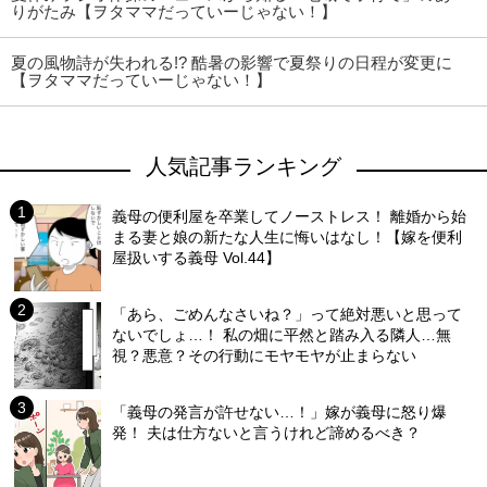
りがたみ【ヲタママだっていーじゃない！】
夏の風物詩が失われる!? 酷暑の影響で夏祭りの日程が変更に
【ヲタママだっていーじゃない！】
人気記事ランキング
義母の便利屋を卒業してノーストレス！ 離婚から始
まる妻と娘の新たな人生に悔いはなし！【嫁を便利
屋扱いする義母 Vol.44】
「あら、ごめんなさいね？」って絶対悪いと思って
ないでしょ…！ 私の畑に平然と踏み入る隣人…無
視？悪意？その行動にモヤモヤが止まらない
「義母の発言が許せない…！」嫁が義母に怒り爆
発！ 夫は仕方ないと言うけれど諦めるべき？