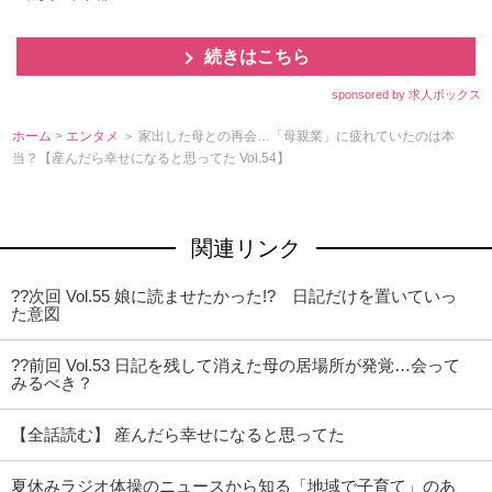
続きはこちら
sponsored by 求人ボックス
ホーム
>
エンタメ
＞ 家出した母との再会…「母親業」に疲れていたのは本
当？【産んだら幸せになると思ってた Vol.54】
関連リンク
??次回 Vol.55 娘に読ませたかった!? 日記だけを置いていっ
た意図
??前回 Vol.53 日記を残して消えた母の居場所が発覚…会って
みるべき？
【全話読む】 産んだら幸せになると思ってた
夏休みラジオ体操のニュースから知る「地域で子育て」のあ