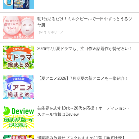
朝1分貼るだけ！ミルクピールで一日中ずっとうるツ
ヤ肌
（PR）サボリーノ
2026年7月夏ドラマも、注目作＆話題作が勢ぞろい！
【夏アニメ2026】7月期夏の新アニメを一挙紹介！
芸能界を志す10代～20代を応援！オーディション・
スクール情報はDeview
漫画読み放題サブスクおすすめ11選【徹底比較】