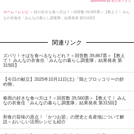
sponsored by 求人ボックス
ホーム
>
レシピ
＞ 鮭の好きな食べ方は？＜回答数 39,885票＞【教えて！ みん
なの衣食住「みんなの暮らし調査隊」結果発表 第316回】
関連リンク
ズバリ！そばを食べるならどれ？＜回答数 39,867票＞【教え
て！ みんなの衣食住「みんなの暮らし調査隊」結果発表 第
319回】
【今日の献立】2025年10月11日(土)「鶏とブロッコリーの炒
め物」
春雨の好きな食べ方は？＜回答数 39,560票＞【教えて！ みん
なの衣食住「みんなの暮らし調査隊」結果発表 第315回】
和食の旨味の原点！「かつお節」の歴史と名産地について解
説～おいしい活用レシピも紹介