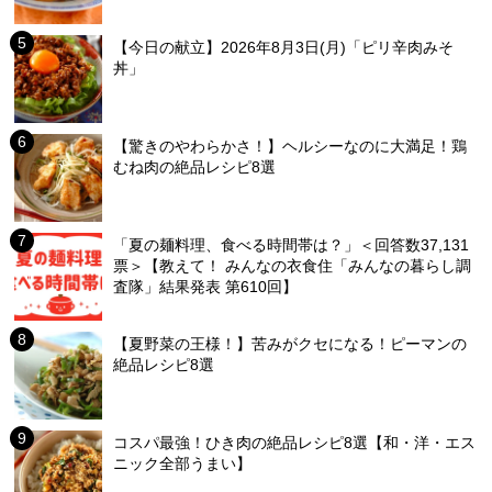
【今日の献立】2026年8月3日(月)「ピリ辛肉みそ
丼」
【驚きのやわらかさ！】ヘルシーなのに大満足！鶏
むね肉の絶品レシピ8選
「夏の麺料理、食べる時間帯は？」＜回答数37,131
票＞【教えて！ みんなの衣食住「みんなの暮らし調
査隊」結果発表 第610回】
【夏野菜の王様！】苦みがクセになる！ピーマンの
絶品レシピ8選
コスパ最強！ひき肉の絶品レシピ8選【和・洋・エス
ニック全部うまい】