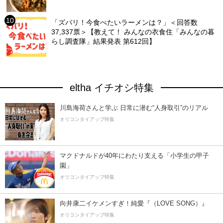
「ズバリ！今食べたいラーメンは？」＜回答数
37,337票＞【教えて！ みんなの衣食住「みんなの暮
らし調査隊」結果発表 第612回】
eltha イチオシ特集
川島海荷さんと学ぶ 日常に潜む“人身取引”のリアル
オリコンタイアップ特集
マクドナルドが40年にわたり支える「小学生の甲子
園」
オリコンタイアップ特集
向井康二イケメンすぎ！純愛『（LOVE SONG）』
オリコンタイアップ特集