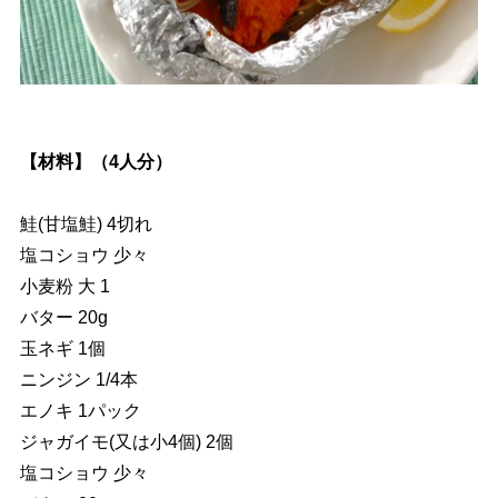
【材料】（4人分）
鮭(甘塩鮭) 4切れ
塩コショウ 少々
小麦粉 大 1
バター 20g
玉ネギ 1個
ニンジン 1/4本
エノキ 1パック
ジャガイモ(又は小4個) 2個
塩コショウ 少々