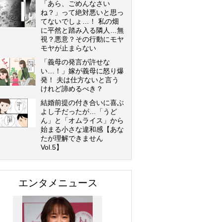
「あら、ごめんなさい
ね？」って絶対悪いと思っ
てないでしょ…！ 私の畑
に平然と踏み入る隣人…無
視？悪意？その行動にモヤ
モヤが止まらない
「義母の発言が許せな
い…！」嫁が義母に怒り爆
発！ 夫は仕方ないと言う
けれど諦めるべき？
結婚前提の付き合いに喜ぶ
よし子だったが…「うど
ん」と「オムライス」から
始まる小さな違和感【あな
たが理解できません
Vol.5】
エンタメニュース