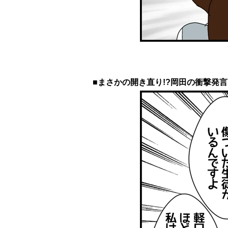
■まさかの開き直り!?岡田の衝撃発言