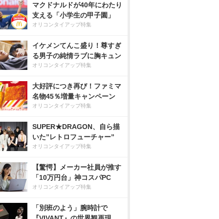
マクドナルドが40年にわたり
支える「小学生の甲子園」
オリコンタイアップ特集
イケメンてんこ盛り！尊すぎ
る男子の純情ラブに胸キュン
オリコンタイアップ特集
大好評につき再び！ファミマ
名物45％増量キャンペーン
オリコンタイアップ特集
SUPER★DRAGON、自ら描
いた”レトロフューチャー”
オリコンタイアップ特集
【驚愕】メーカー社員が推す
「10万円台」神コスパPC
オリコンタイアップ特集
「別班のよう」腕時計で
『VIVANT』の世界観再現