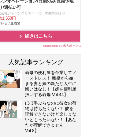
シンオペレーション/日勤のみ/長期休暇
り/週払い可
式会社ジャパンクリエイト北日本事業統括部
1,350円
社員 / 北海道
続きはこちら
sponsored by 求人ボックス
人気記事ランキング
義母の便利屋を卒業してノ
ーストレス！ 離婚から始
まる妻と娘の新たな人生に
悔いはなし！【嫁を便利屋
扱いする義母 Vol.44】
ほぼ手ぶらなのに彼女の荷
物は持ちたくない？ 彼を
理解できないけど楽しまな
いともったいない！【あな
たが理解できません
Vol.8】