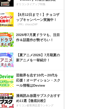
オリコンタイアップ特集
【8月12日まで！】チョコザ
ップキャンペーン実施中！
（PR）chocoZAP
2026年7月夏ドラマも、注目
作＆話題作が勢ぞろい！
【夏アニメ2026】7月期夏の
新アニメを一挙紹介！
芸能界を志す10代～20代を
応援！オーディション・スク
ール情報はDeview
漫画読み放題サブスクおすす
め11選【徹底比較】
オリコン顧客満足度ランキング