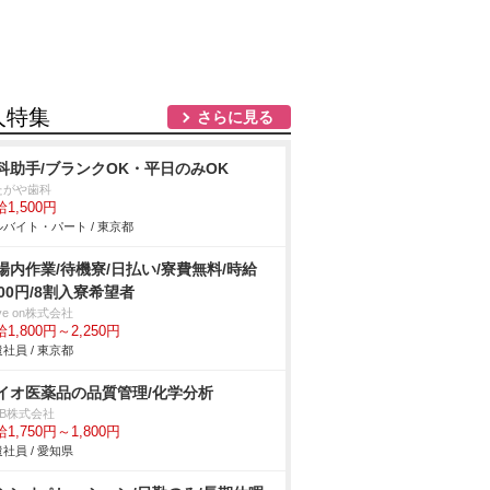
人特集
さらに見る
科助手/ブランクOK・平日のみOK
たがや歯科
1,500円
バイト・パート / 東京都
場内作業/待機寮/日払い/寮費無料/時給
800円/8割入寮希望者
ve on株式会社
1,800円～2,250円
社員 / 東京都
イオ医薬品の品質管理/化学分析
DB株式会社
1,750円～1,800円
社員 / 愛知県