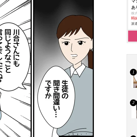
マ
あ
株
時給
派遣