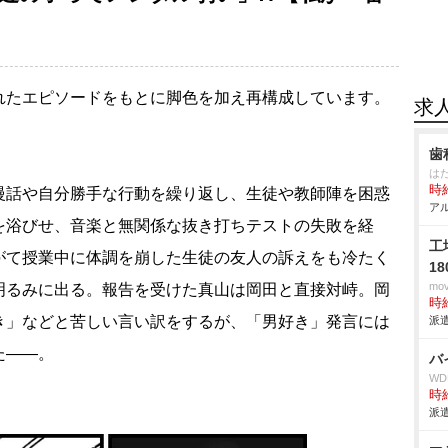
れたエピソードをもとに脚色を加え再構成しています。
求
歯
は
時給
慢話や自分勝手な行動を繰り返し、生徒や教師陣を困惑
アル
を浴びせ、音楽と無関係な抜き打ちテストの失敗を経
工
がて授業中に体調を崩した生徒の友人の訴えをも冷たく
1
mo
明るみに出る。報告を受けた真山は岡田と直接対峙。岡
時給
き」などと苦しい言い訳をするが、「男好き」発言には
派遣
た――。
バ
W
時給
派遣